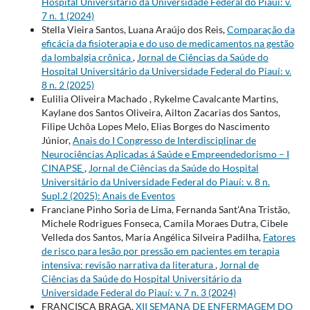
Hospital Universitário da Universidade Federal do Piauí: v.
7 n. 1 (2024)
Stella Vieira Santos, Luana Araújo dos Reis,
Comparação da
eficácia da fisioterapia e do uso de medicamentos na gestão
da lombalgia crônica
,
Jornal de Ciências da Saúde do
Hospital Universitário da Universidade Federal do Piauí: v.
8 n. 2 (2025)
Eulilia Oliveira Machado , Rykelme Cavalcante Martins,
Kaylane dos Santos Oliveira, Ailton Zacarias dos Santos,
Filipe Uchôa Lopes Melo, Elias Borges do Nascimento
Júnior,
Anais do I Congresso de Interdisciplinar de
Neurociências Aplicadas á Saúde e Empreendedorismo – I
CINAPSE
,
Jornal de Ciências da Saúde do Hospital
Universitário da Universidade Federal do Piauí: v. 8 n.
Supl.2 (2025): Anais de Eventos
Franciane Pinho Soria de Lima, Fernanda Sant'Ana Tristão,
Michele Rodrigues Fonseca, Camila Moraes Dutra, Cibele
Velleda dos Santos, Maria Angélica Silveira Padilha,
Fatores
de risco para lesão por pressão em pacientes em terapia
intensiva: revisão narrativa da literatura
,
Jornal de
Ciências da Saúde do Hospital Universitário da
Universidade Federal do Piauí: v. 7 n. 3 (2024)
FRANCISCA BRAGA,
XII SEMANA DE ENFERMAGEM DO