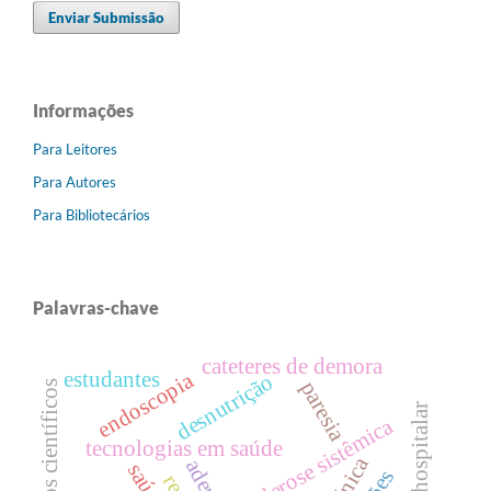
Enviar Submissão
Informações
Para Leitores
Para Autores
Para Bibliotecários
Palavras-chave
cateteres de demora
estudantes
endoscopia
desnutrição
paresia
trabalhos científicos
esclerose sistêmica
tecnologias em saúde