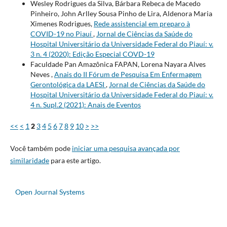
Wesley Rodrigues da Silva, Bárbara Rebeca de Macedo
Pinheiro, John Arlley Sousa Pinho de Lira, Aldenora Maria
Ximenes Rodrigues,
Rede assistencial em preparo à
COVID-19 no Piauí
,
Jornal de Ciências da Saúde do
Hospital Universitário da Universidade Federal do Piauí: v.
3 n. 4 (2020): Edição Especial COVD-19
Faculdade Pan Amazônica FAPAN, Lorena Nayara Alves
Neves ,
Anais do II Fórum de Pesquisa Em Enfermagem
Gerontológica da LAESI
,
Jornal de Ciências da Saúde do
Hospital Universitário da Universidade Federal do Piauí: v.
4 n. Supl.2 (2021): Anais de Eventos
<<
<
1
2
3
4
5
6
7
8
9
10
>
>>
Você também pode
iniciar uma pesquisa avançada por
similaridade
para este artigo.
Open Journal Systems