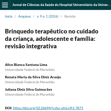
Jornal de Ciências da Saúde do Hospital Universitário da Universidade Federal do Piauí
Início
/
Arquivos
/
v. 9 n. 1 (2026)
/
Revisão
Brinquedo terapêutico no cuidado
da criança, adolescente e família:
revisão integrativa
Alice Bianca Santana Lima
Universidade Federal do Maranhão
Renata Maria da Silva Diniz Araújo
Universidade Federal do Maranhão
Juliana Diniz Silva Guimarães
Universidade Federal do Maranhão
DOI:
https://doi.org/10.26694/jcshu-ufpi.v9i1.7871