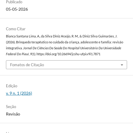
Publicado
05-05-2026
Como Citar
Bianca Santana Lima, A., da Silva Diniz Araújo, R. M., & Diniz Silva Guimarães, J.
(2026). Brinquedo terapêutico no cuidado da criança, adolescente e família: revisão
integrativa.
Jornal De Ciências Da Saúde Do Hospital Universitário Da Universidade
Federal Do Piauí
,
9
(1). https://doi.org/10.26694/jcshu-ufpi.v9i1.7871
Fomatos de Citação
Edição
v. 9 n. 1 (2026)
Seção
Revisão