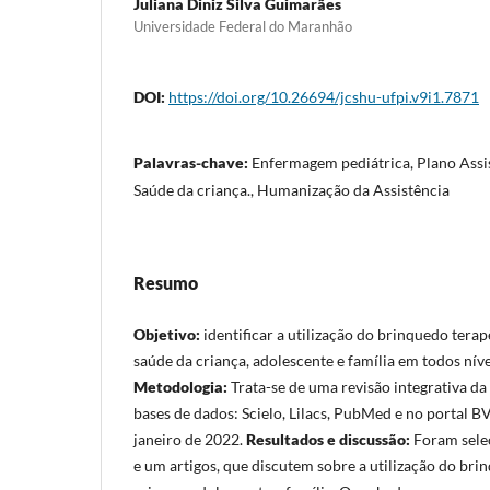
Juliana Diniz Silva Guimarães
Universidade Federal do Maranhão
DOI:
https://doi.org/10.26694/jcshu-ufpi.v9i1.7871
Palavras-chave:
Enfermagem pediátrica, Plano Assi
Saúde da criança., Humanização da Assistência
Resumo
Objetivo:
identificar a utilização do brinquedo terap
saúde da criança, adolescente e família em todos níve
Metodologia:
Trata-se de uma revisão integrativa da 
bases de dados: Scielo, Lilacs, PubMed e no portal BV
janeiro de 2022.
Resultados e discussão:
Foram selec
e um artigos, que discutem sobre a utilização do br