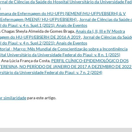
rnal de Ciências da Saúde do Hospital Universitário da Universidade Fed
s
 Semana de Enfermagem do HU-UFPI (SEMENF/HU-UFPI/EBSERH) & V
s em Enfermagem (MEENF/ HU-UFPI/EBSERH)
,
Jornal de Ciências da Saúde 
do Piauí: v. 4 n. Supl.1 (2021): Anais de Eventos
as Chagas Sheyla Almeida de Gomes Braga,
Anais da I, II, III e IV Mostra
fermagem do HU-UFPI/EBSERH DE 2016 A 2019
,
Jornal de Ciências da Saúd
do Piauí: v. 4 n. Supl.2 (2021): Anais de Eventos
torial - Março: Mês Mundial de Conscientização sobre a Incontinência
tal Universitário da Universidade Federal do Piauí: v. 8 n. 1 (2025)
, Ana Lúcia França da Costa,
PERFIL CLÍNICO-EPIDEMIOLÓGICO DOS
ERESINA, NO PERÍODO DE JANEIRO DE 2017 A DEZEMBRO DE 202
sitário da Universidade Federal do Piauí: v. 7 n. 2 (2024)
r similaridade
para este artigo.