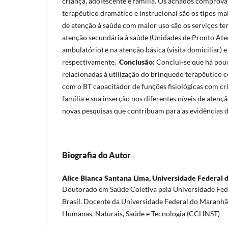
criança, adolescente e família. Os achados comprov
terapêutico dramático e instrucional são os tipos mai
de atenção à saúde com maior uso são os serviços terc
atenção secundária à saúde (Unidades de Pronto At
ambulatório) e na atenção básica (visita domiciliar) e
respectivamente.
Conclusão:
Conclui-se que há pou
relacionadas à utilização do brinquedo terapêutico
com o BT capacitador de funções fisiológicas com cr
família e sua inserção nos diferentes níveis de atenç
novas pesquisas que contribuam para as evidências 
Biografia do Autor
Alice Bianca Santana Lima,
Universidade Federal
Doutorado em Saúde Coletiva pela Universidade Fe
Brasil. Docente da Universidade Federal do Maranhã
Humanas, Naturais, Saúde e Tecnologia (CCHNST)