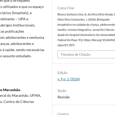
am que o brinquedo
s utilizados e que os espaço
Como Citar
iários (hospitais), a
Bianca Santana Lima, A., da Silva Diniz Araújo, 
endimento – UPA e
Diniz Silva Guimarães, J. (2026). Brinquedo
 abrigos Institucionais,
terapêutico no cuidado da criança, adolescente
família: revisão integrativa.
Jornal De Ciências
cas publicações
Saúde Do Hospital Universitário Da Universidad
 com adolescentes e nenhuma
Federal Do Piauí
,
9
(1). https://doi.org/10.26694/
ianças, adolescentes e
ufpi.v9i1.7871
ão à saúde, sendo necessárias
Fomatos de Citação
do assunto estudado.
Edição
v. 9 n. 1 (2026)
 do Maranhão
Seção
deral do Maranhão, UFMA,
Revisão
o, Centro de Ciências
Licença