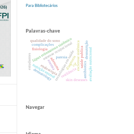
Para Bibliotecários
Palavras-chave
lúpus eritematoso sistêmico
qualidade do sono
desnutrição
esclerose sistêmica
estresse ocupacional
complicações
saúde publica
avaliação nutricional
fisiologia
tecnologias em saúde
estudantes
diagnosis
paresia
adenoma
anemia
antibiotics
cif
nutrição enteral
endoscopia
resiliência
dermatology
skin deseases
Navegar
Idioma