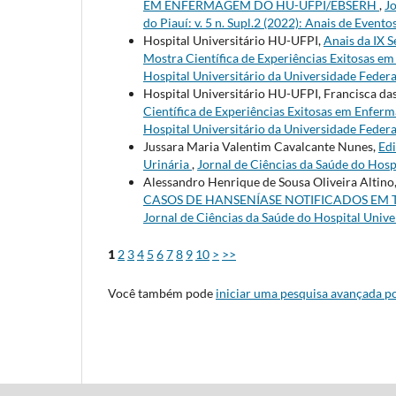
EM ENFERMAGEM DO HU-UFPI/EBSERH
,
Jo
do Piauí: v. 5 n. Supl.2 (2022): Anais de Evento
Hospital Universitário HU-UFPI,
Anais da IX
Mostra Científica de Experiências Exitosa
Hospital Universitário da Universidade Federal 
Hospital Universitário HU-UFPI, Francisca d
Científica de Experiências Exitosas em En
Hospital Universitário da Universidade Federal 
Jussara Maria Valentim Cavalcante Nunes,
Edi
Urinária
,
Jornal de Ciências da Saúde do Hospi
Alessandro Henrique de Sousa Oliveira Altino
CASOS DE HANSENÍASE NOTIFICADOS EM T
Jornal de Ciências da Saúde do Hospital Univer
1
2
3
4
5
6
7
8
9
10
>
>>
Você também pode
iniciar uma pesquisa avançada po