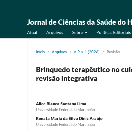
Jornal de Ciências da Saúde do H
Atual
Arquivos
Sobre
Políticas Editoriais
Início
/
Arquivos
/
v. 9 n. 1 (2026)
/
Revisão
Brinquedo terapêutico no cuid
revisão integrativa
Alice Bianca Santana Lima
Universidade Federal do Maranhão
Renata Maria da Silva Diniz Araújo
Universidade Federal do Maranhão