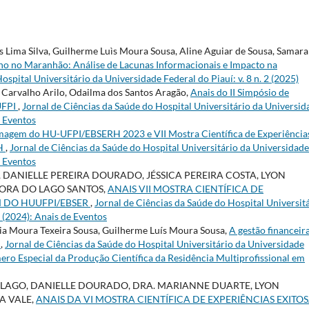
 Lima Silva, Guilherme Luìs Moura Sousa, Aline Aguiar de Sousa, Samara
o no Maranhão: Análise de Lacunas Informacionais e Impacto na
ospital Universitário da Universidade Federal do Piauí: v. 8 n. 2 (2025)
 Carvalho Arilo, Odailma dos Santos Aragão,
Anais do II Simpósio de
UFPI
,
Jornal de Ciências da Saúde do Hospital Universitário da Universid
e Eventos
magem do HU-UFPI/EBSERH 2023 e VII Mostra Científica de Experiência
RH
,
Jornal de Ciências da Saúde do Hospital Universitário da Universidade
e Eventos
 DANIELLE PEREIRA DOURADO, JÉSSICA PEREIRA COSTA, LYON
GORA DO LAGO SANTOS,
ANAIS VII MOSTRA CIENTÍFICA DE
M DO HUUFPI/EBSER
,
Jornal de Ciências da Saúde do Hospital Universit
1 (2024): Anais de Eventos
ria Moura Texeira Sousa, Guilherme Luís Moura Sousa,
A gestão financeir
e
,
Jornal de Ciências da Saúde do Hospital Universitário da Universidade
Número Especial da Produção Científica da Residência Multiprofissional em
 LAGO, DANIELLE DOURADO, DRA. MARIANNE DUARTE, LYON
A VALE,
ANAIS DA VI MOSTRA CIENTÍFICA DE EXPERIÊNCIAS EXITO