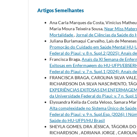
Artigos Semelhantes
Ana Carla Marques da Costa, Vinícius Matheus
Maria Moura Teixeira Sousa,
Near Miss Matern
Mortalidade
,
Jornal de Ciências da Saúde do H
Juliana Burlamaqui Carvalho, Lais de Meneses
Promoção do Cuidado em Saúde Mental HU-
Federal do Piauí: v. 8 n. Supl.2 (2025): Anais d
Francisca Braga,
Anais da XI Semana de Enfer
Exitosas em Enfermagem do HU-UFPI/EBSE
Federal do Piauí: v. 7 n. Supl.1 (2024): Anais d
FRANCISCA BRAGA, CAROLINA SILVA VALE,
RICHARDSON DA SILVA NASCIMENTO, TÁ
EXPERIÊNCIAS EXITOSAS EM ENFERMAGE
da Universidade Federal do Piauí: v. 7 n. Supl.
Elyssandra Keila da Costa Veloso, Samara Ma
Alta complexidade no Sistema Único de Saúd
Federal do Piauí: v. 9 n. Supl.Esp. (2026): I 
Saúde do HU-UFPI/HU Brasil
SHEYLA GOMES, DRA JÉSSICA, TÁGORA DO
RICHARDSON , ADRIANA JORGE , CAROLIN