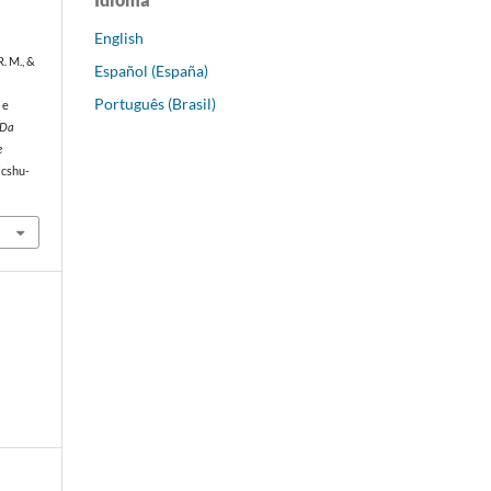
English
R. M., &
Español (España)
Português (Brasil)
 e
 Da
e
jcshu-