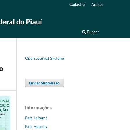
Cadastro
Acesso
deral do Piauí
Buscar
Open Journal Systems
o
Enviar Submissão
Informações
Para Leitores
Para Autores