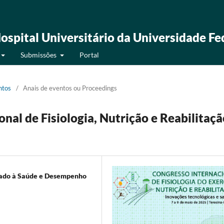
ospital Universitário da Universidade Fe
Submissões
Portal
ntos
/
Anais de eventos ou Proceedings
nal de Fisiologia, Nutrição e Reabilitaçã
icado à Saúde e Desempenho