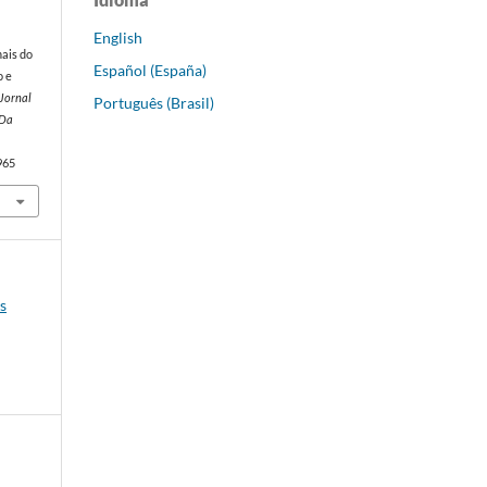
English
nais do
Español (España)
o e
Jornal
Português (Brasil)
 Da
965
os