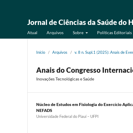
Jornal de Ciências da Saúde do H
Atual
Arquivos
Sobre
Políticas Editoriais
Início
/
Arquivos
/
v. 8 n. Supl.1 (2025): Anais de Eve
Anais do Congresso Internacio
Inovações Tecnológicas e Saúde
Núcleo de Estudos em Fisiologia do Exercício Apl
NEFADS
Universidade Federal do Piauí – UFPI