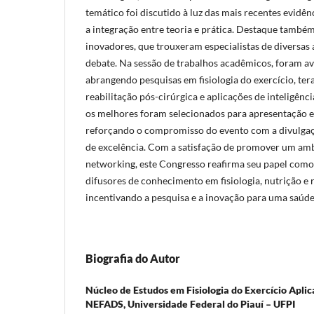
temático foi discutido à luz das mais recentes evidê
a integração entre teoria e prática. Destaque também
inovadores, que trouxeram especialistas de diversas 
debate. Na sessão de trabalhos acadêmicos, foram av
abrangendo pesquisas em fisiologia do exercício, tera
reabilitação pós-cirúrgica e aplicações de inteligência
os melhores foram selecionados para apresentação e
reforçando o compromisso do evento com a divulgaçã
de excelência. Com a satisfação de promover um amb
networking, este Congresso reafirma seu papel como
difusores de conhecimento em fisiologia, nutrição e 
incentivando a pesquisa e a inovação para uma saúde 
Biografia do Autor
Núcleo de Estudos em Fisiologia do Exercício Apl
NEFADS,
Universidade Federal do Piauí – UFPI