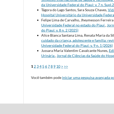
da Universidade Federal do Piauí: v. 7 n. Supl.
Tágora do Lago Santos, Sara Souza Chaves,
Vid
Hospital Universitário da Universidade Federal 
Felipe Lima de Carvalho, Jheymesson Ferreira
Universidade Federal no estado do Piauí
,
Jorn
do Piauí: v. 8 n. 2 (2025)
Alice Bianca Santana Lima, Renata Maria da Sil
cuidado da criança, adolescente e família: rev
Universidade Federal do Piauí: v. 9 n. 1 (2026)
Jussara Maria Valentim Cavalcante Nunes,
Edi
Urinária
,
Jornal de Ciências da Saúde do Hospi
1
2
3
4
5
6
7
8
9
10
>
>>
Você também pode
iniciar uma pesquisa avançada po