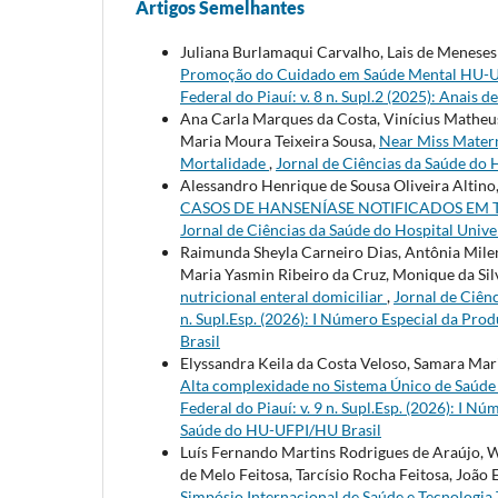
Artigos Semelhantes
Juliana Burlamaqui Carvalho, Lais de Meneses
Promoção do Cuidado em Saúde Mental HU-
Federal do Piauí: v. 8 n. Supl.2 (2025): Anais d
Ana Carla Marques da Costa, Vinícius Matheus
Maria Moura Teixeira Sousa,
Near Miss Matern
Mortalidade
,
Jornal de Ciências da Saúde do H
Alessandro Henrique de Sousa Oliveira Altino
CASOS DE HANSENÍASE NOTIFICADOS EM T
Jornal de Ciências da Saúde do Hospital Univer
Raimunda Sheyla Carneiro Dias, Antônia Milen
Maria Yasmin Ribeiro da Cruz, Monique da Si
nutricional enteral domiciliar
,
Jornal de Ciênc
n. Supl.Esp. (2026): I Número Especial da Pr
Brasil
Elyssandra Keila da Costa Veloso, Samara Ma
Alta complexidade no Sistema Único de Saúd
Federal do Piauí: v. 9 n. Supl.Esp. (2026): I 
Saúde do HU-UFPI/HU Brasil
Luís Fernando Martins Rodrigues de Araújo, 
de Melo Feitosa, Tarcísio Rocha Feitosa, Joã
Simpósio Internacional de Saúde e Tecnologia