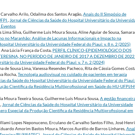
 Carvalho Arilo, Odailma dos Santos Aragão,
Anais do II Simpósio de
UFPI
,
Jornal de Ciências da Saúde do Hospital Universitário da Universid
e Eventos
 Lima Silva, Guilherme Luìs Moura Sousa, Aline Aguiar de Sousa, Samara
o no Maranhão: Análise de Lacunas Informacionais e Impacto na
ospital Universitário da Universidade Federal do Piauí: v. 8 n. 2 (2025)
, Ana Lúcia França da Costa,
PERFIL CLÍNICO-EPIDEMIOLÓGICO DOS
ERESINA, NO PERÍODO DE JANEIRO DE 2017 A DEZEMBRO DE 202
sitário da Universidade Federal do Piauí: v. 7 n. 2 (2024)
a de Sousa Lima, Vanessa Resendes Pacheco, Rita de Cássia Gomes Cost
lva Rocha,
Tecnologia audiovisual no cuidado de pacientes em terapia
ias da Saúde do Hospital Universitário da Universidade Federal do Piauí: 
odução Científica da Residência Multiprofissional em Saúde do HU-UFPI/
ria Moura Texeira Sousa, Guilherme Luís Moura Sousa,
A gestão financeir
e
,
Jornal de Ciências da Saúde do Hospital Universitário da Universidade
Número Especial da Produção Científica da Residência Multiprofissional em
Wilami Lopes Neponuceno, Erculano de Carvalho Santos Filho, José Henr
o Eduardo Amorim Bastos Moura, Marcos Aurélio de Barros Linhares,
Anai
 Teresina/PI (SISATEC)
,
Jornal de Ciências da Saúde do Hospital Universit