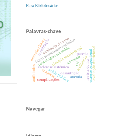
Para Bibliotecários
Palavras-chave
qualidade do sono
nutrição clínica
lúpus eritematoso sistêmico
reabilitação
tecnologias em saúde
avaliação nutricional
cirurgia maxilofacial
estresse ocupacional
paresia
adenoma
resiliência
revista do hu
cif
antibiotics
esclerose sistêmica
saúde publica
congress
desnutrição
anemia
complicações
Navegar
Idioma