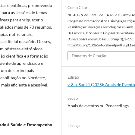
ncias científicas, promovendo
Como Citar
 para as sessões de temas
NEFADS, N. de E. em F. do E. A. à S. e D. (2025). A
áreas para enriquecer o
Congresso Internacional de Fisiologia, Nutriçã
aliados mais de 70 resumos,
Reabilitação: Inovações Tecnológicas e Saúde.
De Ciências Da Saúde Do Hospital Universitário
pias nutricionais,
Universidade Federal Do Piauí
,
8
(Supl.1), 1–163.
 artificial na saúde. Desses,
https://doi.org/10.26694/jcshu-ufpi.v8iSupl.1.6
m pôsteres eletrônicos,
o científica e a formação
Fomatos de Citação
iente de aprendizado e
 um dos principais
Edição
reabilitação no Nordeste,
v. 8 n. Supl.1 (2025): Anais de Event
mais eficiente e acessível.
Seção
Anais de eventos ou Proceedings
icado à Saúde e Desempenho
Licença