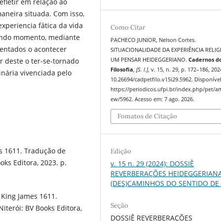
efletir em relação ao
aneira situada. Com isso,
periencia fática da vida
Como Citar
gundo momento, mediante
PACHECO JUNIOR, Nelson Cortes.
sentados o acontecer
SITUACIONALIDADE DA EXPERIÊNCIA RELIG
UM PENSAR HEIDEGGERIANO.
Cadernos d
r deste o ter-se-tornado
Filosofia
,
[S. l.]
, v. 15, n. 29, p. 172–186, 202
inária vivenciada pelo
10.26694/cadpetfilo.v15i29.5962. Disponíve
https://periodicos.ufpi.br/index.php/pet/art
ew/5962. Acesso em: 7 ago. 2026.
Fomatos de Citação
es 1611. Tradução de
Edição
oks Editora, 2023. p.
v. 15 n. 29 (2024): DOSSIÊ
REVERBERAÇÕES HEIDEGGERIANA
(DES)CAMINHOS DO SENTIDO DE
a King James 1611.
Seção
iterói: BV Books Editora,
DOSSIÊ REVERBERAÇÕES