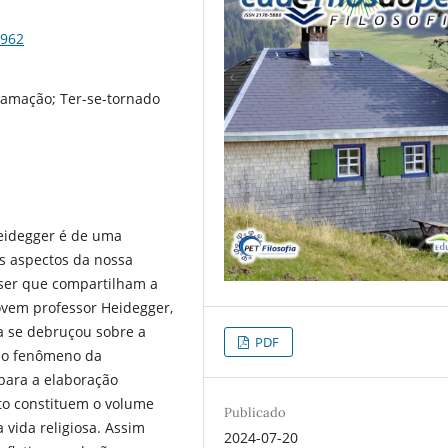
5962
lamação; Ter-se-tornado
eidegger é de uma
s aspectos da nossa
 ser que compartilham a
jovem professor Heidegger,
a se debruçou sobre a
PDF
e o fenômeno da
 para a elaboração
to constituem o volume
Publicado
vida religiosa. Assim
2024-07-20