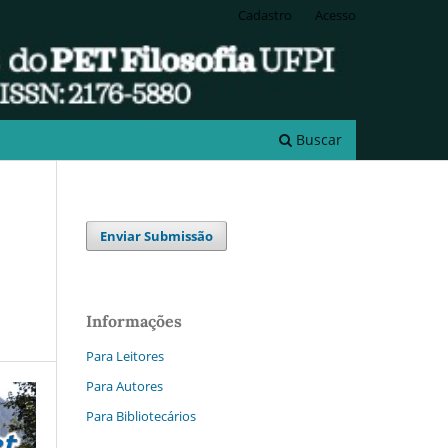
Cadastro
Acesso
Buscar
Enviar Submissão
Informações
Para Leitores
Para Autores
Para Bibliotecários