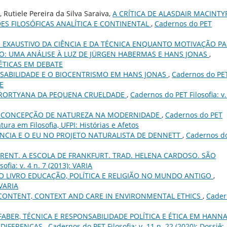
Rutiele Pereira da Silva Saraiva,
A CRÍTICA DE ALASDAIR MACINTY
S FILOSÓFICAS ANALÍTICA E CONTINENTAL
,
Cadernos do PET
EXAUSTIVO DA CIÊNCIA E DA TÉCNICA ENQUANTO MOTIVAÇÃO P
: UMA ANÁLISE À LUZ DE JÜRGEN HABERMAS E HANS JONAS
,
): ÉTICAS EM DEBATE
NSABILIDADE E O BIOCENTRISMO EM HANS JONAS
,
Cadernos do PE
TE
 RORTYANA DA PEQUENA CRUELDADE
,
Cadernos do PET Filosofia: v.
A CONCEPÇÃO DE NATUREZA NA MODERNIDADE
,
Cadernos do PET
iatura em Filosofia, UFPI: Histórias e Afetos
NCIA E O EU NO PROJETO NATURALISTA DE DENNETT
,
Cadernos d
RENT. A ESCOLA DE FRANKFURT. TRAD. HELENA CARDOSO. SÃO
ofia: v. 4 n. 7 (2013): VARIA
 LIVRO EDUCAÇÃO, POLÍTICA E RELIGIÃO NO MUNDO ANTIGO
,
 VARIA
CONTENT, CONTEXT AND CARE IN ENVIRONMENTAL ETHICS
,
Cader
ABER, TÉCNICA E RESPONSABILIDADE POLÍTICA E ÉTICA EM HANN
 DIFERENÇAS
,
Cadernos do PET Filosofia: v. 11 n. 22 (2020): Dossiê: