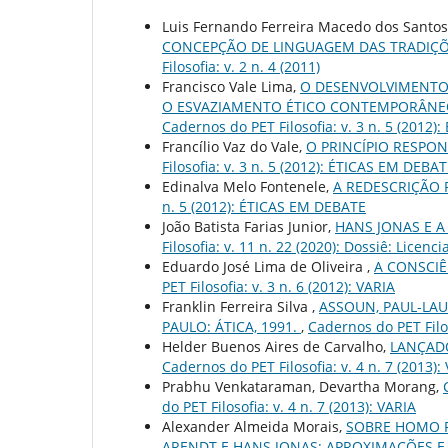
Luis Fernando Ferreira Macedo dos Santos, 
CONCEPÇÃO DE LINGUAGEM DAS TRADIÇÕE
Filosofia: v. 2 n. 4 (2011)
Francisco Vale Lima,
O DESENVOLVIMENTO 
O ESVAZIAMENTO ÉTICO CONTEMPORÂNEO
Cadernos do PET Filosofia: v. 3 n. 5 (2012
Francílio Vaz do Vale,
O PRINCÍPIO RESPO
Filosofia: v. 3 n. 5 (2012): ÉTICAS EM DEBA
Edinalva Melo Fontenele,
A REDESCRIÇÃO
n. 5 (2012): ÉTICAS EM DEBATE
João Batista Farias Junior,
HANS JONAS E 
Filosofia: v. 11 n. 22 (2020): Dossiê: Licenc
Eduardo José Lima de Oliveira ,
A CONSCIÊ
PET Filosofia: v. 3 n. 6 (2012): VARIA
Franklin Ferreira Silva ,
ASSOUN, PAUL-LAU
PAULO: ÁTICA, 1991.
,
Cadernos do PET Filos
Helder Buenos Aires de Carvalho,
LANÇADO
Cadernos do PET Filosofia: v. 4 n. 7 (2013):
Prabhu Venkataraman, Devartha Morang,
do PET Filosofia: v. 4 n. 7 (2013): VARIA
Alexander Almeida Morais,
SOBRE HOMO F
ARENDT E HANS JONAS: APROXIMAÇÕES E