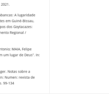
 2021.
abancas: A lugaridade
ntes em Guiné-Bissau,
pos dos Goytacazes:
mento Regional /
onio; MAIA, Felipe
m um lugar de Deus”. In:
gger. Notas sobre a
In: Numen: revista de
 p. 99-134