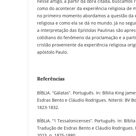
nesse artigo, a partir da obra citada, buscamos r
como do acontecer da experiência religiosa de m
no primeiro momento abordamos a questão da ex
religiosa e como ela se dá no mundo. Já no se
a interpretação das Epístolas Paulinas são apre
cotidiano do fenômeno da proclamação e a parti
cristão proveniente da experiência religiosa orig
apóstolo Paulo.
Referências
BÍBLIA. “Gálatas”. Português. In: Bíblia King Jam
Esdras Bento e Cláudio Rodrigues. Niterói: BV Bo
1823-1832.
BÍBLIA. “1 Tessalonicenses”. Português. In: Bíbli
Tradução de Esdras Bento e Cláudio Rodrigues. N
2023. p. 1875-1880.