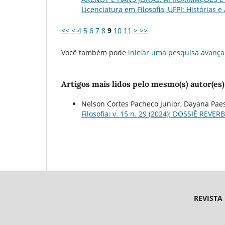
Licenciatura em Filosofia, UFPI: Histórias e
<<
<
4
5
6
7
8
9
10
11
>
>>
Você também pode
iniciar uma pesquisa avança
Artigos mais lidos pelo mesmo(s) autor(es)
Nelson Cortes Pacheco Junior, Dayana Paes
Filosofia: v. 15 n. 29 (2024): DOSSIÊ 
REVISTA
Endereço 