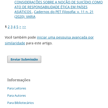
CONSIDERAÇÕES SOBRE A NOÇÃO DE SUICÍDIO COMO
ATO DE RESPONSABILIDADE ÉTICA EM PAÍSES
ASIÁTICOS
,
Cadernos do PET Filosofia: v. 11 n. 21
(2020): VARIA
1
2
3
4
5
>
>>
Você também pode
iniciar uma pesquisa avançada por
similaridade
para este artigo.
Enviar Submissão
Informações
Para Leitores
Para Autores
Para Bibliotecários