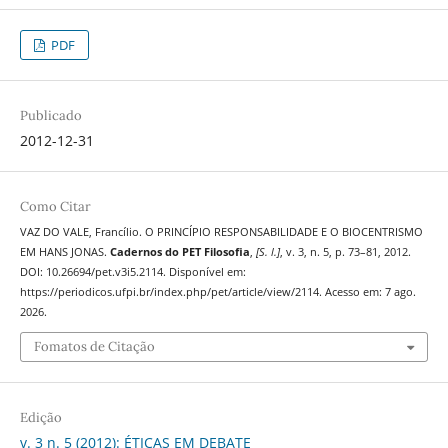
PDF
Publicado
2012-12-31
Como Citar
VAZ DO VALE, Francílio. O PRINCÍPIO RESPONSABILIDADE E O BIOCENTRISMO
EM HANS JONAS.
Cadernos do PET Filosofia
,
[S. l.]
, v. 3, n. 5, p. 73–81, 2012.
DOI: 10.26694/pet.v3i5.2114. Disponível em:
https://periodicos.ufpi.br/index.php/pet/article/view/2114. Acesso em: 7 ago.
2026.
Fomatos de Citação
Edição
v. 3 n. 5 (2012): ÉTICAS EM DEBATE