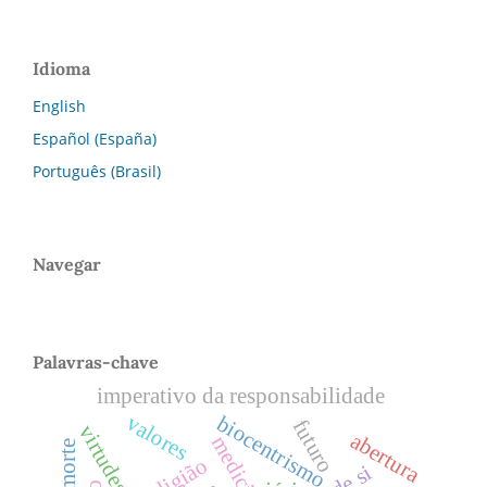
Idioma
English
Español (España)
Português (Brasil)
Navegar
Palavras-chave
imperativo da responsabilidade
valores
biocentrismo
futuro
abertura
medicina
religião