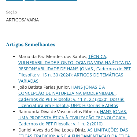
Seção
ARTIGOS/ VARIA
Artigos Semelhantes
Maria da Paz Mendes dos Santos,
TÉCNICA,
VULNERABILIDADE E ONTOLOGIA DA VIDA NA ÉTICA DA
RESPONSABILIDADE DE HANS JONAS
,
Cadernos do PET
Filosofia: v. 15 n. 30 (2024): ARTIGOS DE TEMÁTICAS
VARIADAS
João Batista Farias Junior,
HANS JONAS E A
CONCEPÇÃO DE NATUREZA NA MODERNIDADE
,
Cadernos do PET Filosofia: v. 11 n. 22 (2020): Dossiê:
Licenciatura em Filosofia, UFPI: Histórias e Afetos
Raimunda Diva de Vasconcelos Ribeiro,
HANS JONAS:
UMA PROPOSTA ÉTICA À CIVILIZAÇÃO TECNOLÓGICA
,
Cadernos do PET Filosofia: v. 1 n. 2 (2010)
Daniel Alves da Silva Lopes Diniz,
AS LIMITAÇÕES DAS
ÉTICAS TRADICIONAIS E A FUNDAMENTAÇÃO DA ÉTICA