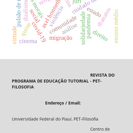
virtudes morais
pulsão de morte
cuidado de si
júri
axel honneth
dualismo
violência
estado
thanatos
social
ensino médio
solidariedade
pandemia
comunidade
covid-19
análise
quine
virtude
direito
migração
cinema
REVISTA DO
PROGRAMA DE EDUCAÇÃO TUTORIAL - PET-
FILOSOFIA
Endereço / Email:
Universidade Federal do Piauí, PET-Filosofia
Centro de