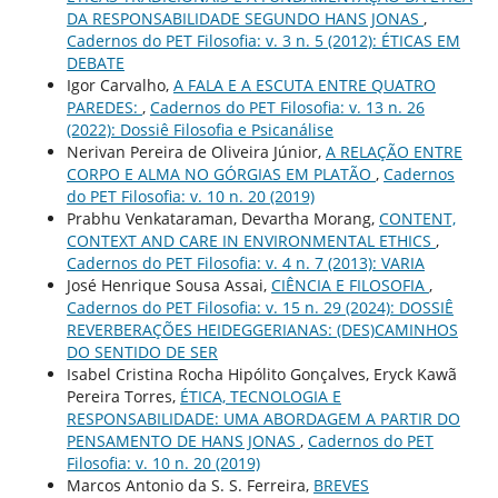
DA RESPONSABILIDADE SEGUNDO HANS JONAS
,
Cadernos do PET Filosofia: v. 3 n. 5 (2012): ÉTICAS EM
DEBATE
Igor Carvalho,
A FALA E A ESCUTA ENTRE QUATRO
PAREDES:
,
Cadernos do PET Filosofia: v. 13 n. 26
(2022): Dossiê Filosofia e Psicanálise
Nerivan Pereira de Oliveira Júnior,
A RELAÇÃO ENTRE
CORPO E ALMA NO GÓRGIAS EM PLATÃO
,
Cadernos
do PET Filosofia: v. 10 n. 20 (2019)
Prabhu Venkataraman, Devartha Morang,
CONTENT,
CONTEXT AND CARE IN ENVIRONMENTAL ETHICS
,
Cadernos do PET Filosofia: v. 4 n. 7 (2013): VARIA
José Henrique Sousa Assai,
CIÊNCIA E FILOSOFIA
,
Cadernos do PET Filosofia: v. 15 n. 29 (2024): DOSSIÊ
REVERBERAÇÕES HEIDEGGERIANAS: (DES)CAMINHOS
DO SENTIDO DE SER
Isabel Cristina Rocha Hipólito Gonçalves, Eryck Kawã
Pereira Torres,
ÉTICA, TECNOLOGIA E
RESPONSABILIDADE: UMA ABORDAGEM A PARTIR DO
PENSAMENTO DE HANS JONAS
,
Cadernos do PET
Filosofia: v. 10 n. 20 (2019)
Marcos Antonio da S. S. Ferreira,
BREVES