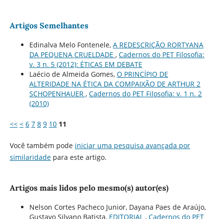
Artigos Semelhantes
Edinalva Melo Fontenele,
A REDESCRIÇÃO RORTYANA
DA PEQUENA CRUELDADE
,
Cadernos do PET Filosofia:
v. 3 n. 5 (2012): ÉTICAS EM DEBATE
Laécio de Almeida Gomes,
O PRINCÍPIO DE
ALTERIDADE NA ÉTICA DA COMPAIXÃO DE ARTHUR 2
SCHOPENHAUER
,
Cadernos do PET Filosofia: v. 1 n. 2
(2010)
<<
<
6
7
8
9
10
11
Você também pode
iniciar uma pesquisa avançada por
similaridade
para este artigo.
Artigos mais lidos pelo mesmo(s) autor(es)
Nelson Cortes Pacheco Junior, Dayana Paes de Araújo,
Gustavo Silvano Batista,
EDITORIAL
,
Cadernos do PET