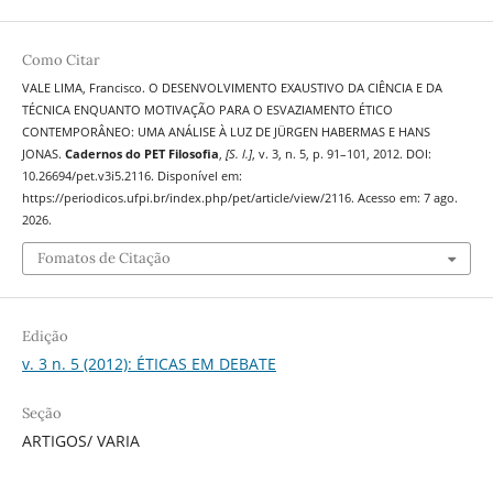
Como Citar
VALE LIMA, Francisco. O DESENVOLVIMENTO EXAUSTIVO DA CIÊNCIA E DA
TÉCNICA ENQUANTO MOTIVAÇÃO PARA O ESVAZIAMENTO ÉTICO
CONTEMPORÂNEO: UMA ANÁLISE À LUZ DE JÜRGEN HABERMAS E HANS
JONAS.
Cadernos do PET Filosofia
,
[S. l.]
, v. 3, n. 5, p. 91–101, 2012. DOI:
10.26694/pet.v3i5.2116. Disponível em:
https://periodicos.ufpi.br/index.php/pet/article/view/2116. Acesso em: 7 ago.
2026.
Fomatos de Citação
Edição
v. 3 n. 5 (2012): ÉTICAS EM DEBATE
Seção
ARTIGOS/ VARIA