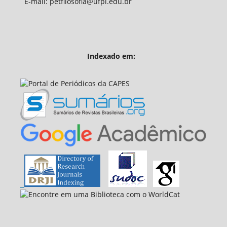
E-mail: petfilosofia@ufpi.edu.br
Indexado em: