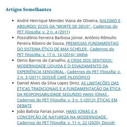
Artigos Semelhantes
André Henrique Mendes Viana de Oliveira,
NIILISMO E
ABSURDO: ECOS DA “MORTE DE DEUS”
,
Cadernos do
PET Filosofia: v. 2 n. 4 (2011)
Possidônio Ferreira Barbosa Júnior, Antônio Rômullo
Pereira Ribeiro de Sousa,
PREMISSAS FUNDAMENTAIS
DO SISTEMA ÉTICO DE MAX SCHELER
,
Cadernos do
PET Filosofia: v. 17 n. 14 (2016): VARIA
Denis Barros de Carvalho,
A CRISE DOS SENTIDOS:
MODERNIDADE LÍQUIDA E O ESVAZIAMENTO DA
EXPERIÊNCIA SENSORIAL
,
Cadernos do PET Filosofia: v.
2 n. 3 (2011): DOSSIÊ CAFÉ FILOSÓFICO
Daniel Alves da Silva Lopes Diniz,
AS LIMITAÇÕES DAS
ÉTICAS TRADICIONAIS E A FUNDAMENTAÇÃO DA ÉTICA
DA RESPONSABILIDADE SEGUNDO HANS JONAS
,
Cadernos do PET Filosofia: v. 3 n. 5 (2012): ÉTICAS EM
DEBATE
João Batista Farias Junior,
HANS JONAS E A
CONCEPÇÃO DE NATUREZA NA MODERNIDADE
,
Cadernos do PET Filosofia: v. 11 n. 22 (2020): Dossiê: