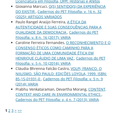
Licenciatura em Filosofia, UFPI: Histórias e Afetos
Giovanna Marcuci,
O(S) SENTIDO(S) DA EXPERIÊNCIA
DO EXISTIR
,
Cadernos do PET Filosofia: v. 16 n. 32
(2025): ARTIGOS VARIADOS
Paulo Rangel Araújo Ferreira,
A ÉTICA DA
AUTENTICIDADE E SUAS CONSEQUÊNCIAS PARA A
QUALIDADE DA DEMOCRACIA
,
Cadernos do PET
Filosofia: v. 8 n. 16 (2017): VARIA
Caroline Ferreira Fernandes,
O RECONHECIMENTO E O
CONSENSO ÉTICOS COMO CAMINHO PARA A
FORMAÇÃO DE UMA COMUNIDADE ÉTICA EM
HENRIQUE CLÁUDIO DE LIMA VAZ
,
Cadernos do PET
Filosofia: v. 5 n. 10 (2014): VARIA
Cláudia Bhrenna Falcão Castro,
VOLPI, FRANCO. O
NIILISMO. SÃO PAULO: EDIÇÕES LOYOLA, 1999. ISBN:
85-15-01931-0
,
Cadernos do PET Filosofia: v. 5 n. 9
(2014): VARIA
Prabhu Venkataraman, Devartha Morang,
CONTENT,
CONTEXT AND CARE IN ENVIRONMENTAL ETHICS
,
Cadernos do PET Filosofia: v. 4 n. 7 (2013): VARIA
1
2
3
>
>>