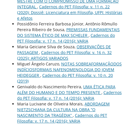
MESTRE COM O COMPROMISSO DE UMA FORMAÇÃO
INTEGRAL
,
Cadernos do PET Filosofia: v. 11 n. 22
(2020): Dossiê: Licenciatura em Filosofia, UFPI: Histórias
e Afetos
Possidônio Ferreira Barbosa Júnior, Antônio Rômullo
Pereira Ribeiro de Sousa,
PREMISSAS FUNDAMENTAIS
DO SISTEMA ÉTICO DE MAX SCHELER
,
Cadernos do
PET Filosofia: v. 17 n. 14 (2016): VARIA
Maria Geiciane Silva de Souza,
OBSERVAÇÕES DE
PASSAGEM
,
Cadernos do PET Filosofia: v. 16 n. 32
(2025): ARTIGOS VARIADOS
Miguel Ângelo Caruzo,
NOTAS SOBREAFORMAÇÃODOS
INDÍCIOSFORMAIS NAFENOMENOLOGIA DO JOVEM
HEIDEGGER
,
Cadernos do PET Filosofia: v. 10 n. 20
(2019)
Genivaldo do Nascimento Pereira,
UMA ÉTICA PARA
ALÉM DO HUMANO E DO TEMPO PRESENTE
,
Cadernos
do PET Filosofia: v. 17 n. 14 (2016): VARIA
Maria Lucivane de Oliveira Morais,
ABORDAGEM
NIETZSCHIANA DA CULTURA NA OBRA “O
NASCIMENTO DA TRAGÉDIA”
,
Cadernos do PET
Filosofia: v. 17 n. 14 (2016): VARIA