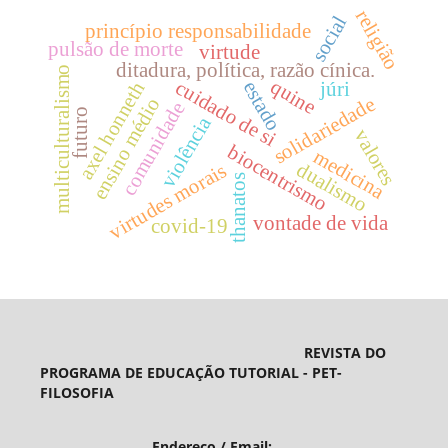
religião
social
princípio responsabilidade
pulsão de morte
virtude
ditadura, política, razão cínica.
multiculturalismo
quine
cuidado de si
estado
axel honneth
júri
solidariedade
ensino médio
comunidade
futuro
violência
valores
biocentrismo
medicina
dualismo
virtudes morais
thanatos
vontade de vida
covid-19
REVISTA DO
PROGRAMA DE EDUCAÇÃO TUTORIAL - PET-
FILOSOFIA
Endereço / Email: