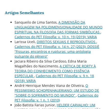
Artigos Semelhantes
Sanqueilo de Lima Santos,
A DIMENSÃO DA
LINGUAGEM NA POLIDIMENSIONALIDADE DO MUNDO
ESPIRITUAL NA FILOSOFIA DAS FORMAS SIMBÓLICAS
,
Cadernos do PET Filosofia: v. 10 n. 19 (2019): VARIA
Larissa Uceli,
DIREITOS SEXUAIS E REPRODUTIVOS
,
Cadernos do PET Filosofia: v. 14 n. 27 (2023): DOSSIÈ
“Fissuras, encontros e rupturas: uma ontologia
pulsante do gênero”
Jaciara Ribeiro da Silva Cardoso, Edna Maria
Magalhães do Nascimento,
A CRÍTICA DE RORTY À
TEORIA DO CONHECIMENTO COMO ESSÊNCIA
ESPECULAR
,
Cadernos do PET Filosofia: v. 9 n. 18
(2018): VARIA
André Henrique Mendes Viana de Oliveira,
O
PESSIMISMO SCHOPENHAUERIANO: UM ESTUDO DE
“SOBRE O SOFRIMENTO DO MUNDO”
,
Cadernos do
PET Filosofia: v. 1 n. 1 (2010)
João Batista Farias Junior,
HELDER CARVALHO: UM