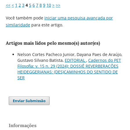
<<
<
1
2
3
4
5
6
7
8
9
10
>
>>
Você também pode
iniciar uma pesquisa avançada por
similaridade
para este artigo.
Artigos mais lidos pelo mesmo(s) autor(es)
Nelson Cortes Pacheco Junior, Dayana Paes de Araújo,
Gustavo Silvano Batista,
EDITORIAL
,
Cadernos do PET
Filosofia: v. 15 n. 29 (2024): DOSSIÊ REVERBERAÇÕES
HEIDEGGERIANAS: (DES)CAMINHOS DO SENTIDO DE
SER
Enviar Submissão
Informações