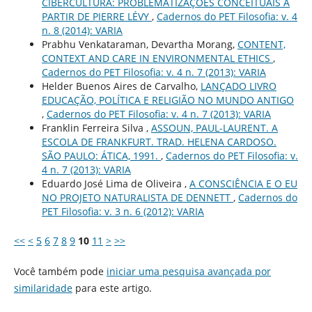
CIBERCULTURA: PROBLEMATIZAÇÕES CONCEITUAIS A
PARTIR DE PIERRE LÉVY
,
Cadernos do PET Filosofia: v. 4
n. 8 (2014): VARIA
Prabhu Venkataraman, Devartha Morang,
CONTENT,
CONTEXT AND CARE IN ENVIRONMENTAL ETHICS
,
Cadernos do PET Filosofia: v. 4 n. 7 (2013): VARIA
Helder Buenos Aires de Carvalho,
LANÇADO LIVRO
EDUCAÇÃO, POLÍTICA E RELIGIÃO NO MUNDO ANTIGO
,
Cadernos do PET Filosofia: v. 4 n. 7 (2013): VARIA
Franklin Ferreira Silva ,
ASSOUN, PAUL-LAURENT. A
ESCOLA DE FRANKFURT. TRAD. HELENA CARDOSO.
SÃO PAULO: ÁTICA, 1991.
,
Cadernos do PET Filosofia: v.
4 n. 7 (2013): VARIA
Eduardo José Lima de Oliveira ,
A CONSCIÊNCIA E O EU
NO PROJETO NATURALISTA DE DENNETT
,
Cadernos do
PET Filosofia: v. 3 n. 6 (2012): VARIA
<<
<
5
6
7
8
9
10
11
>
>>
Você também pode
iniciar uma pesquisa avançada por
similaridade
para este artigo.