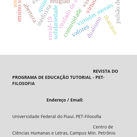
ensino superior
pulsão de morte
virtudes
cuidado de si
quine
religião
virtudes morais
abertura
medicina
solidariedade
comunidade
thanatos
dualismo
covid-19
valores
REVISTA DO
PROGRAMA DE EDUCAÇÃO TUTORIAL - PET-
FILOSOFIA
Endereço / Email:
Universidade Federal do Piauí, PET-Filosofia
Centro de
Ciências Humanas e Letras, Campus Min. Petrônio