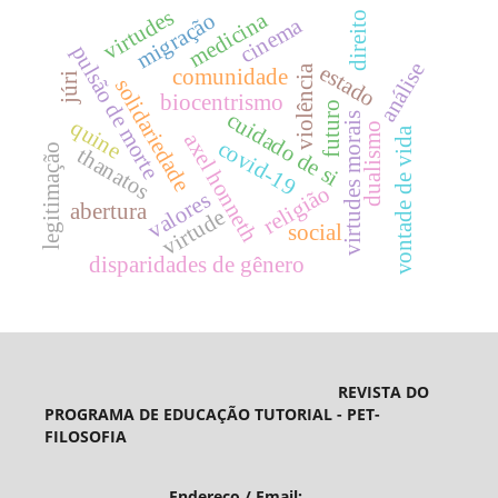
virtudes
medicina
migração
direito
cinema
pulsão de morte
análise
estado
violência
comunidade
júri
solidariedade
biocentrismo
futuro
cuidado de si
virtudes morais
quine
dualismo
vontade de vida
axel honneth
covid-19
legitimação
thanatos
religião
valores
abertura
virtude
social
disparidades de gênero
REVISTA DO
PROGRAMA DE EDUCAÇÃO TUTORIAL - PET-
FILOSOFIA
Endereço / Email: