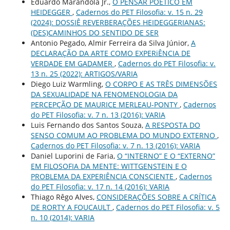
Eduardo Marandola Jr.,
O PENSAR POÉTICO EM
HEIDEGGER
,
Cadernos do PET Filosofia: v. 15 n. 29
(2024): DOSSIÊ REVERBERAÇÕES HEIDEGGERIANAS:
(DES)CAMINHOS DO SENTIDO DE SER
Antonio Pegado, Almir Ferreira da Silva Júnior,
A
DECLARAÇÃO DA ARTE COMO EXPERiÊNCIA DE
VERDADE EM GADAMER
,
Cadernos do PET Filosofia: v.
13 n. 25 (2022): ARTIGOS/VARIA
Diego Luiz Warmling,
O CORPO E AS TRÊS DIMENSÕES
DA SEXUALIDADE NA FENOMENOLOGIA DA
PERCEPÇÃO DE MAURICE MERLEAU-PONTY
,
Cadernos
do PET Filosofia: v. 7 n. 13 (2016): VARIA
Luis Fernando dos Santos Souza,
A RESPOSTA DO
SENSO COMUM AO PROBLEMA DO MUNDO EXTERNO
,
Cadernos do PET Filosofia: v. 7 n. 13 (2016): VARIA
Daniel Luporini de Faria,
O “INTERNO” E O “EXTERNO”
EM FILOSOFIA DA MENTE: WITTGENSTEIN E O
PROBLEMA DA EXPERIÊNCIA CONSCIENTE
,
Cadernos
do PET Filosofia: v. 17 n. 14 (2016): VARIA
Thiago Rêgo Alves,
CONSIDERAÇÕES SOBRE A CRÍTICA
DE RORTY A FOUCAULT
,
Cadernos do PET Filosofia: v. 5
n. 10 (2014): VARIA