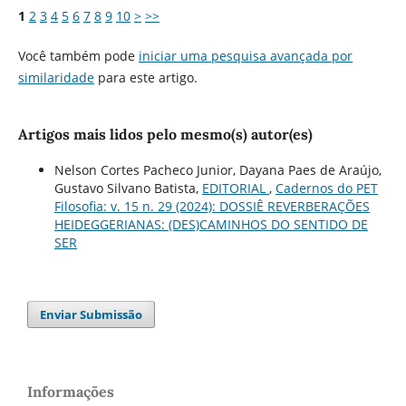
1
2
3
4
5
6
7
8
9
10
>
>>
Você também pode
iniciar uma pesquisa avançada por
similaridade
para este artigo.
Artigos mais lidos pelo mesmo(s) autor(es)
Nelson Cortes Pacheco Junior, Dayana Paes de Araújo,
Gustavo Silvano Batista,
EDITORIAL
,
Cadernos do PET
Filosofia: v. 15 n. 29 (2024): DOSSIÊ REVERBERAÇÕES
HEIDEGGERIANAS: (DES)CAMINHOS DO SENTIDO DE
SER
Enviar Submissão
Informações