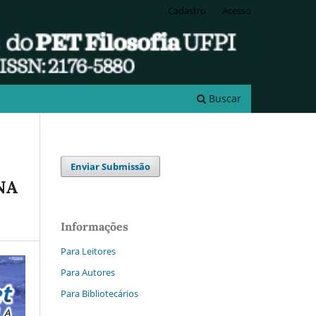
Cadastro
Acesso
Buscar
Enviar Submissão
NA
Informações
Para Leitores
Para Autores
Para Bibliotecários