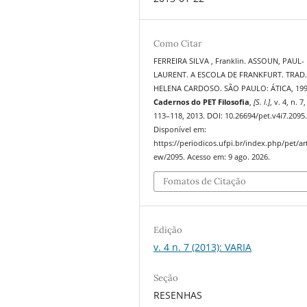
Como Citar
FERREIRA SILVA , Franklin. ASSOUN, PAUL-
LAURENT. A ESCOLA DE FRANKFURT. TRAD
HELENA CARDOSO. SÃO PAULO: ÁTICA, 199
Cadernos do PET Filosofia
,
[S. l.]
, v. 4, n. 7,
113–118, 2013. DOI: 10.26694/pet.v4i7.2095
Disponível em:
https://periodicos.ufpi.br/index.php/pet/art
ew/2095. Acesso em: 9 ago. 2026.
Fomatos de Citação
Edição
v. 4 n. 7 (2013): VARIA
Seção
RESENHAS