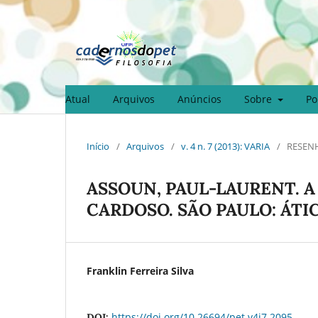
Atual
Arquivos
Anúncios
Sobre
Po
Início
/
Arquivos
/
v. 4 n. 7 (2013): VARIA
/
RESEN
ASSOUN, PAUL-LAURENT. A
CARDOSO. SÃO PAULO: ÁTICA
Franklin Ferreira Silva
https://doi.org/10.26694/pet.v4i7.2095
DOI: