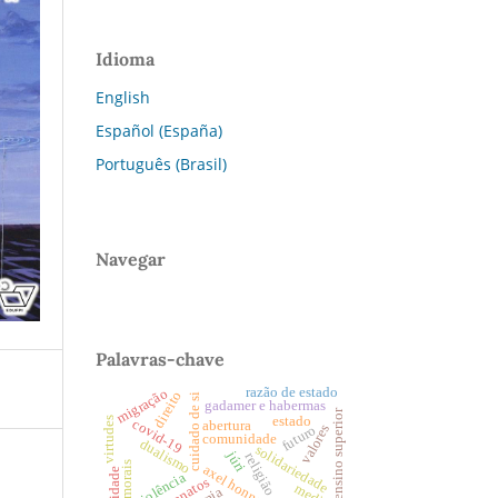
Idioma
English
Español (España)
Português (Brasil)
Navegar
Palavras-chave
razão de estado
migração
direito
cuidado de si
gadamer e habermas
ensino superior
estado
virtudes
covid-19
abertura
valores
futuro
comunidade
dualismo
solidariedade
júri
religião
axel honneth
violência
thanatos