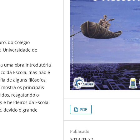
ro, do Colégio
da Universidade de
sta uma obra introdutória
co da Escola, mas não é
a de alguns filósofos,
 mostra os principais
lvidos, resgatando o
 e herdeiros da Escola.
PDF
o, devido o grande
Publicado
2013-01-22