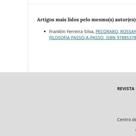
Artigos mais lidos pelo mesmo(s) autor(es)
Franklin Ferreira Silva,
PECORARO, ROSSANO
FILOSOFIA PASSO-A-PASSO. ISBN 9788537
REVISTA
Endereço 
Universidade Federal d
Centro de Ciências Humanas e 
CEP 64.049-550, Teresina