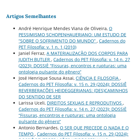
Artigos Semelhantes
André Henrique Mendes Viana de Oliveira,
O
PESSIMISMO SCHOPENHAUERIANO: UM ESTUDO DE
“SOBRE O SOFRIMENTO DO MUNDO”
,
Cadernos do
PET Filosofia: v. 1 n. 1 (2010)
Janiel Ferraz,
A MATERIALIZAÇÃO DOS CORPOS PARA
JUDITH BUTLER
,
Cadernos do PET Filosofia: v. 14 n. 27
(2023): DOSSIÈ “Fissuras, encontros e rupturas: uma
ontologia pulsante do gênero”
José Henrique Sousa Assai,
CIÊNCIA E FILOSOFIA
,
Cadernos do PET Filosofia: v. 15 n. 29 (2024): DOSSIÊ
REVERBERAÇÕES HEIDEGGERIANAS: (DES)CAMINHOS
DO SENTIDO DE SER
Larissa Uceli,
DIREITOS SEXUAIS E REPRODUTIVOS
,
Cadernos do PET Filosofia: v. 14 n. 27 (2023): DOSSIÈ
“Fissuras, encontros e rupturas: uma ontologia
pulsante do gênero”
Antonio Bernardes,
O SER QUE PRECEDE O NADA E O
TEMPO
,
Cadernos do PET Filosofia: v. 15 n. 29 (2024):