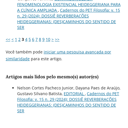
FENOMENOLOGIA EXISTENCIAL HEIDEGGERIANA PARA
A CLÍNICA AMPLIADA
,
Cadernos do PET Filosofia: v. 15
n. 29 (2024): DOSSIÊ REVERBERAÇÕES
HEIDEGGERIANAS: (DES)CAMINHOS DO SENTIDO DE
SER
<<
<
1
2
3
4
5
6
7
8
9
10
>
>>
Você também pode
iniciar uma pesquisa avançada por
similaridade
para este artigo.
Artigos mais lidos pelo mesmo(s) autor(es)
Nelson Cortes Pacheco Junior, Dayana Paes de Araújo,
Gustavo Silvano Batista,
EDITORIAL
,
Cadernos do PET
Filosofia: v. 15 n. 29 (2024): DOSSIÊ REVERBERAÇÕES
HEIDEGGERIANAS: (DES)CAMINHOS DO SENTIDO DE
SER