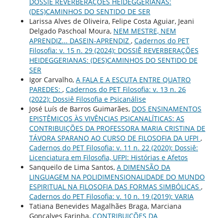
DOSSIÊ REVERBERAÇÕES HEIDEGGERIANAS:
(DES)CAMINHOS DO SENTIDO DE SER
Larissa Alves de Oliveira, Felipe Costa Aguiar, Jeani
Delgado Paschoal Moura,
NEM MESTRE, NEM
APRENDIZ... DASEIN-APRENDIZ
,
Cadernos do PET
Filosofia: v. 15 n. 29 (2024): DOSSIÊ REVERBERAÇÕES
HEIDEGGERIANAS: (DES)CAMINHOS DO SENTIDO DE
SER
Igor Carvalho,
A FALA E A ESCUTA ENTRE QUATRO
PAREDES:
,
Cadernos do PET Filosofia: v. 13 n. 26
(2022): Dossiê Filosofia e Psicanálise
José Luís de Barros Guimarães,
DOS ENSINAMENTOS
EPISTÊMICOS ÀS VIVÊNCIAS PSICANALÍTICAS: AS
CONTRIBUIÇÕES DA PROFESSORA MARIA CRISTINA DE
TÁVORA SPARANO AO CURSO DE FILOSOFIA DA UFPI
,
Cadernos do PET Filosofia: v. 11 n. 22 (2020): Dossiê:
Licenciatura em Filosofia, UFPI: Histórias e Afetos
Sanqueilo de Lima Santos,
A DIMENSÃO DA
LINGUAGEM NA POLIDIMENSIONALIDADE DO MUNDO
ESPIRITUAL NA FILOSOFIA DAS FORMAS SIMBÓLICAS
,
Cadernos do PET Filosofia: v. 10 n. 19 (2019): VARIA
Tatiana Benevides Magalhães Braga, Marciana
Gonçalves Farinha,
CONTRIBUIÇÕES DA