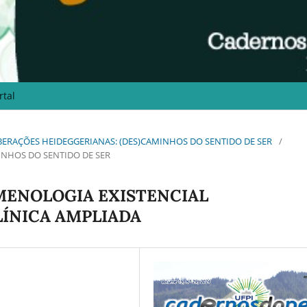
rtal
EVERBERAÇÕES HEIDEGGERIANAS: (DES)CAMINHOS DO SENTIDO DE SER
/
INHOS DO SENTIDO DE SER
MENOLOGIA EXISTENCIAL
LÍNICA AMPLIADA