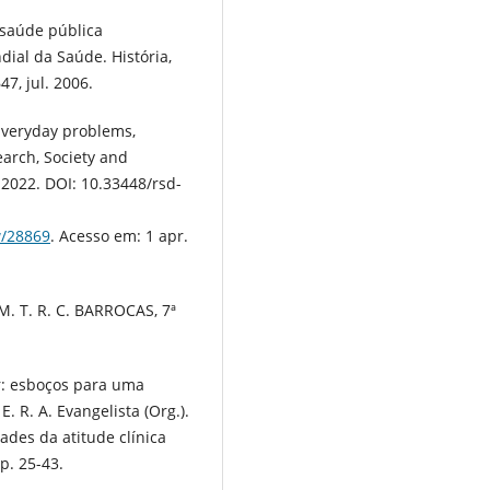
 saúde pública
dial da Saúde. História,
47, jul. 2006.
 Everyday problems,
arch, Society and
, 2022. DOI: 10.33448/rsd-
w/28869
. Acesso em: 1 apr.
M. T. R. C. BARROCAS, 7ª
r: esboços para uma
E. R. A. Evangelista (Org.).
ades da atitude clínica
p. 25-43.