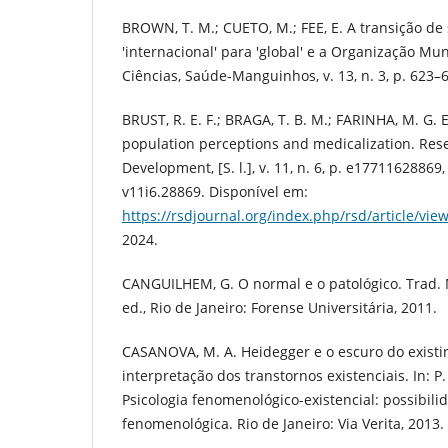
BROWN, T. M.; CUETO, M.; FEE, E. A transição de
'internacional' para 'global' e a Organização Mun
Ciências, Saúde-Manguinhos, v. 13, n. 3, p. 623–6
BRUST, R. E. F.; BRAGA, T. B. M.; FARINHA, M. G.
population perceptions and medicalization. Rese
Development, [S. l.], v. 11, n. 6, p. e17711628869
v11i6.28869. Disponível em:
https://rsdjournal.org/index.php/rsd/article/vie
2024.
CANGUILHEM, G. O normal e o patológico. Trad. 
ed., Rio de Janeiro: Forense Universitária, 2011.
CASANOVA, M. A. Heidegger e o escuro do existi
interpretação dos transtornos existenciais. In: P. 
Psicologia fenomenológico-existencial: possibilid
fenomenológica. Rio de Janeiro: Via Verita, 2013. 