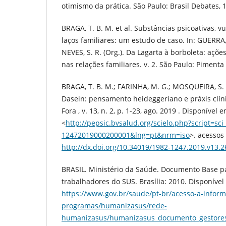
otimismo da prática. São Paulo: Brasil Debates, 
BRAGA, T. B. M. et al. Substâncias psicoativas, v
laços familiares: um estudo de caso. In: GUERRA, 
NEVES, S. R. (Org.). Da Lagarta à borboleta: açõe
nas relações familiares. v. 2. São Paulo: Pimenta 
BRAGA, T. B. M.; FARINHA, M. G.; MOSQUEIRA, S.
Dasein: pensamento heideggeriano e práxis clínic
Fora , v. 13, n. 2, p. 1-23, ago. 2019 . Disponível 
<
http://pepsic.bvsalud.org/scielo.php?script=sc
12472019000200001&lng=pt&nrm=iso
>. acessos
http://dx.doi.org/10.34019/1982-1247.2019.v13.
BRASIL. Ministério da Saúde. Documento Base p
trabalhadores do SUS. Brasília: 2010. Disponível
https://www.gov.br/saude/pt-br/acesso-a-inform
programas/humanizasus/rede-
humanizasus/humanizasus_documento_gestores