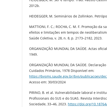
2012b.
HEIDEGGER, M. Seminários de Zollinkon. Petrópol
MATTIONI, F. C.; ROCHA, C. M. F. Promoção da s
efeitos e limitações em tempos de neoliberalism
Saúde Coletiva, v. 28, n. 8, p. 2173–2182, 2023.
ORGANIZAÇÃO MUNDIAL DA SAÚDE. Actas oficiales
1949.
ORGANIZAÇÃO MUNDIAL DA SAÚDE. Declaração d
Cuidados Primários, 1978 Disponível em:
https://bvsms.saude.gov.br/bvs/publicacoes/dec
Acesso em: 30/03/2024
PIRINO, B. et al. Vulnerabilidade laboral e instit
Profissionais do SUS e do SUAS. Revista Interdis
Sociedade, 33–46, 2023.
https://doi.org/10.1876