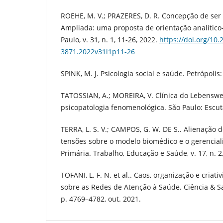
ROEHE, M. V.; PRAZERES, D. R. Concepção de ser
Ampliada: uma proposta de orientação analítico-
Paulo, v. 31, n. 1, 11-26, 2022.
https://doi.org/10
3871.2022v31i1p11-26
SPINK, M. J. Psicologia social e saúde. Petrópolis:
TATOSSIAN, A.; MOREIRA, V. Clínica do Lebenswel
psicopatologia fenomenológica. São Paulo: Escut
TERRA, L. S. V.; CAMPOS, G. W. DE S.. Alienação 
tensões sobre o modelo biomédico e o gerencia
Primária. Trabalho, Educação e Saúde, v. 17, n. 2
TOFANI, L. F. N. et al.. Caos, organização e criati
sobre as Redes de Atenção à Saúde. Ciência & Saú
p. 4769–4782, out. 2021.