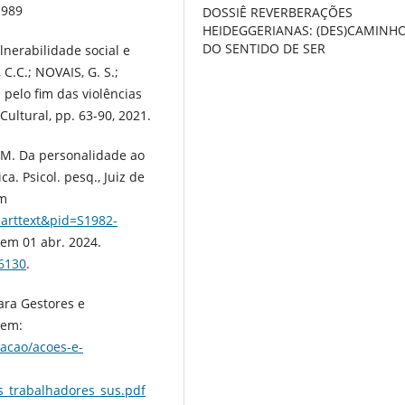
1989
DOSSIÊ REVERBERAÇÕES
HEIDEGGERIANAS: (DES)CAMINH
DO SENTIDO DE SER
ulnerabilidade social e
C.C.; NOVAIS, G. S.;
s pelo fim das violências
Cultural, pp. 63-90, 2021.
 M. Da personalidade ao
a. Psicol. pesq., Juiz de
em
i_arttext&pid=S1982-
 em 01 abr. 2024.
26130
.
ara Gestores e
 em:
acao/acoes-e-
_trabalhadores_sus.pdf