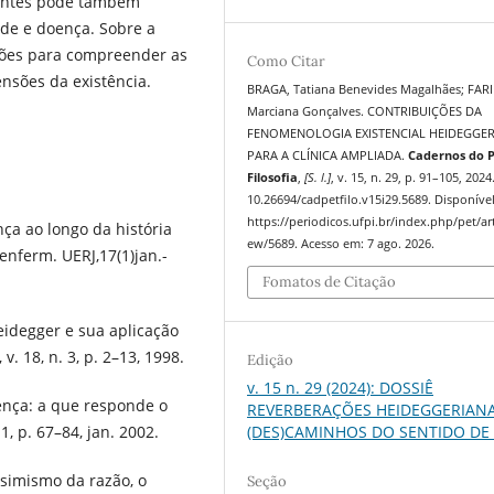
 entes pode também
de e doença. Sobre a
ções para compreender as
Como Citar
nsões da existência.
BRAGA, Tatiana Benevides Magalhães; FAR
Marciana Gonçalves. CONTRIBUIÇÕES DA
FENOMENOLOGIA EXISTENCIAL HEIDEGGE
PARA A CLÍNICA AMPLIADA.
Cadernos do 
Filosofia
,
[S. l.]
, v. 15, n. 29, p. 91–105, 2024
10.26694/cadpetfilo.v15i29.5689. Disponíve
https://periodicos.ufpi.br/index.php/pet/art
nça ao longo da história
ew/5689. Acesso em: 7 ago. 2026.
enferm. UERJ,17(1)jan.-
Fomatos de Citação
idegger e sua aplicação
v. 18, n. 3, p. 2–13, 1998.
Edição
v. 15 n. 29 (2024): DOSSIÊ
ença: a que responde o
REVERBERAÇÕES HEIDEGGERIANA
, p. 67–84, jan. 2002.
(DES)CAMINHOS DO SENTIDO DE
ssimismo da razão, o
Seção