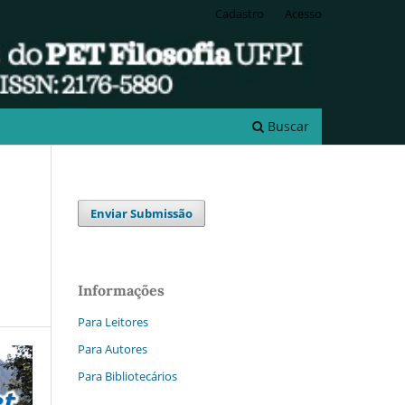
Cadastro
Acesso
Buscar
Enviar Submissão
Informações
Para Leitores
Para Autores
Para Bibliotecários