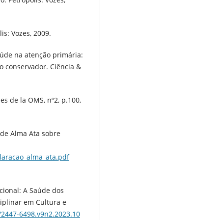
is: Vozes, 2009.
aúde na atenção primária:
o conservador. Ciência &
 de la OMS, nº2, p.100,
e Alma Ata sobre
laracao_alma_ata.pdf
ucional: A Saúde dos
ciplinar em Cultura e
4/2447-6498.v9n2.2023.10