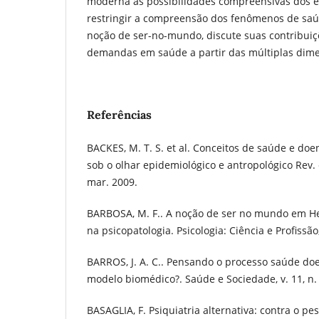
moderna às possibilidades compreensivas dos
restringir a compreensão dos fenômenos de saú
noção de ser-no-mundo, discute suas contribui
demandas em saúde a partir das múltiplas dime
Referências
BACKES, M. T. S. et al. Conceitos de saúde e doe
sob o olhar epidemiológico e antropológico Rev. 
mar. 2009.
BARBOSA, M. F.. A noção de ser no mundo em He
na psicopatologia. Psicologia: Ciência e Profissão, 
BARROS, J. A. C.. Pensando o processo saúde do
modelo biomédico?. Saúde e Sociedade, v. 11, n. 1
BASAGLIA, F. Psiquiatria alternativa: contra o pe