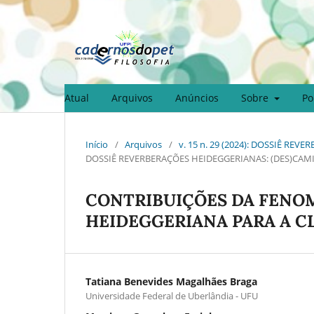
Atual
Arquivos
Anúncios
Sobre
Po
Início
/
Arquivos
/
v. 15 n. 29 (2024): DOSSIÊ R
DOSSIÊ REVERBERAÇÕES HEIDEGGERIANAS: (DES)CAM
CONTRIBUIÇÕES DA FENO
HEIDEGGERIANA PARA A C
Tatiana Benevides Magalhães Braga
Universidade Federal de Uberlândia - UFU