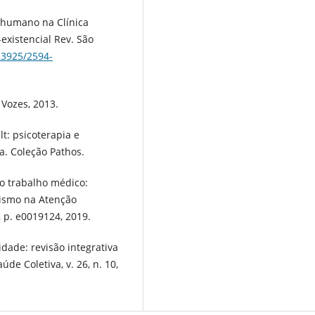
 humano na Clínica
existencial Rev. São
.23925/2594-
 Vozes, 2013.
t: psicoterapia e
a. Coleção Pathos.
do trabalho médico:
lismo na Atenção
, p. e0019124, 2019.
vidade: revisão integrativa
de Coletiva, v. 26, n. 10,