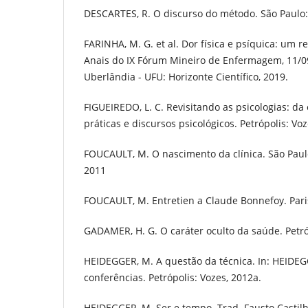
DESCARTES, R. O discurso do método. São Paulo:
FARINHA, M. G. et al. Dor física e psíquica: um r
Anais do IX Fórum Mineiro de Enfermagem, 11/0
Uberlândia - UFU: Horizonte Científico, 2019.
FIGUEIREDO, L. C. Revisitando as psicologias: da
práticas e discursos psicológicos. Petrópolis: Voz
FOUCAULT, M. O nascimento da clínica. São Paulo
2011
FOUCAULT, M. Entretien a Claude Bonnefoy. Pari
GADAMER, H. G. O caráter oculto da saúde. Petró
HEIDEGGER, M. A questão da técnica. In: HEIDEG
conferências. Petrópolis: Vozes, 2012a.
HEIDEGGER, M. Ser e tempo. Trad. Fausto Castilho