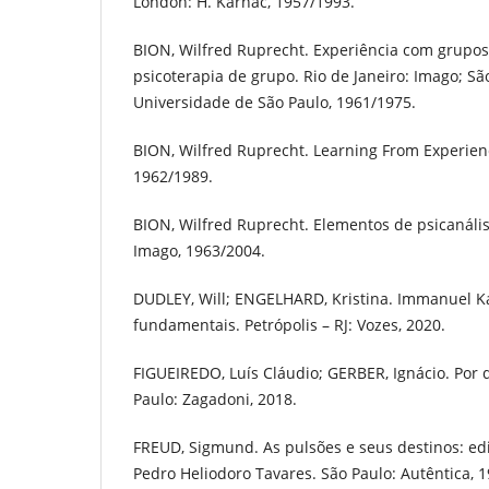
London: H. Karnac, 1957/1993.
BION, Wilfred Ruprecht. Experiência com grupo
psicoterapia de grupo. Rio de Janeiro: Imago; Sã
Universidade de São Paulo, 1961/1975.
BION, Wilfred Ruprecht. Learning From Experien
1962/1989.
BION, Wilfred Ruprecht. Elementos de psicanálise
Imago, 1963/2004.
DUDLEY, Will; ENGELHARD, Kristina. Immanuel Ka
fundamentais. Petrópolis – RJ: Vozes, 2020.
FIGUEIREDO, Luís Cláudio; GERBER, Ignácio. Por q
Paulo: Zagadoni, 2018.
FREUD, Sigmund. As pulsões e seus destinos: edi
Pedro Heliodoro Tavares. São Paulo: Autêntica, 