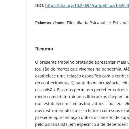
https://doi.org/10.26694/cadpetfilo.v13i26.
DOI:
Filosofia da Psicanálise, Psicaná
Palavras-chave:
Resumo
O presente trabalho pretende apresentar mais u
(pulsão de morte) que vivemos na pandemia. Al
estabelece uma relação específica com o conhec
do conhecimento, K) pautado na arrogância, lei
essa visão. Elas nos permitem perceber outros v
modo como determinadas lideranças chegam ao
que estabelecem com os indivíduos – ou seus ele
nos instrumentaliza a essa leitura com suas expe
presente apresentação utiliza o conceito de sup
pelo psicanalista, em específico a de dependênc