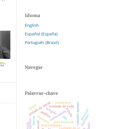
Idioma
English
Español (España)
Português (Brasil)
Navegar
Palavras-chave
pulsão de morte
pandemia
virtudes morais
quine
vontade de vida
religião
estado
abertura
comunidade
análise
thanatos
dualismo
júri
futuro
axel honneth
social
virtude
biocentrismo
cuidado de si