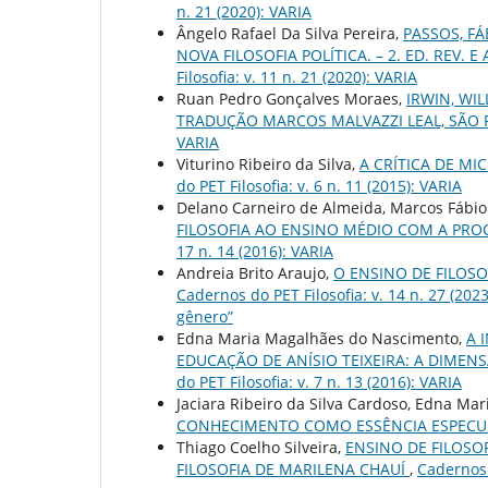
n. 21 (2020): VARIA
Ângelo Rafael Da Silva Pereira,
PASSOS, F
NOVA FILOSOFIA POLÍTICA. – 2. ED. REV. E 
Filosofia: v. 11 n. 21 (2020): VARIA
Ruan Pedro Gonçalves Moraes,
IRWIN, WIL
TRADUÇÃO MARCOS MALVAZZI LEAL, SÃO 
VARIA
Viturino Ribeiro da Silva,
A CRÍTICA DE M
do PET Filosofia: v. 6 n. 11 (2015): VARIA
Delano Carneiro de Almeida, Marcos Fábio
FILOSOFIA AO ENSINO MÉDIO COM A PRO
17 n. 14 (2016): VARIA
Andreia Brito Araujo,
O ENSINO DE FILOS
Cadernos do PET Filosofia: v. 14 n. 27 (20
gênero”
Edna Maria Magalhães do Nascimento,
A 
EDUCAÇÃO DE ANÍSIO TEIXEIRA: A DIMEN
do PET Filosofia: v. 7 n. 13 (2016): VARIA
Jaciara Ribeiro da Silva Cardoso, Edna M
CONHECIMENTO COMO ESSÊNCIA ESPEC
Thiago Coelho Silveira,
ENSINO DE FILOSO
FILOSOFIA DE MARILENA CHAUÍ
,
Cadernos d