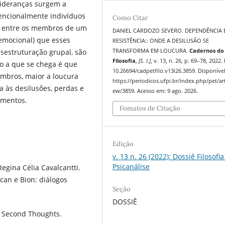
lideranças surgem a
encionalmente indivíduos
Como Citar
es entre os membros de um
DANIEL CARDOZO SEVERO. DEPENDÊNCIA 
 emocional) que esses
RESISTÊNCIA:: ONDE A DESILUSÃO SE
TRANSFORMA EM LOUCURA.
Cadernos do
sestruturação grupal, são
Filosofia
,
[S. l.]
, v. 13, n. 26, p. 69–78, 2022.
ão a que se chega é que
10.26694/cadpetfilo.v13i26.3859. Disponíve
mbros, maior a loucura
https://periodicos.ufpi.br/index.php/pet/art
ia às desilusões, perdas e
ew/3859. Acesso em: 9 ago. 2026.
ementos.
Fomatos de Citação
Edição
v. 13 n. 26 (2022): Dossiê Filosofia
Psicanálise
gina Célia Cavalcantti.
acan e Bion: diálogos
Seção
DOSSIÊ
n: Second Thoughts.