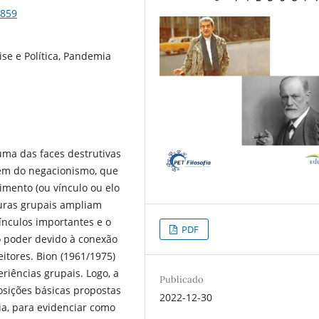
3859
lise e Política, Pandemia
ma das faces destrutivas
ém do negacionismo, que
imento (ou vínculo ou elo
turas grupais ampliam
ínculos importantes e o
PDF
 poder devido à conexão
itores. Bion (1961/1975)
riências grupais. Logo, a
Publicado
osições básicas propostas
2022-12-30
ia, para evidenciar como