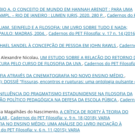
ÁBIO A. O CONCEITO DE MUNDO EM HANNAH ARENDT : PARA UMA
AMPL. – RIO DE JANEIRO : LUMEN JURIS, 2020. 280 P.
,
Cadernos do 
LIAM. SEINFELD E A FILOSOFIA: UM LIVRO SOBRE TUDO E NADA;
PAULO: MADRAS, 2004.
,
Cadernos do PET Filosofia: v. 17 n. 14 (2016
ICHAEL SANDEL À CONCEPÇÃO DE PESSOA EM JOHN RAWLS
,
Cadern
 Alexandre Nicolau,
UM ESTUDO SOBRE A RELAÇÃO DO RETORNO 
CURA PELO CURSO DE FILOSOFIA DA UVA
,
Cadernos do PET Filosofia
OFIA ATRAVÉS DA CINEMATOGRAFIA NO NOVO ENSINO MÉDIO
,
23): DOSSIÈ “Fissuras, encontros e rupturas: uma ontologia pulsante
INFLUÊNCIA DO PRAGMATISMO ESTADUNIDENSE NA FILOSOFIA DA
SÃO POLÍTICO PEDAGÓGICA NA DEFESA DA ESCOLA PÚBICA
,
Cadern
aria Magalhães do Nascimento,
A CRÍTICA DE RORTY À TEORIA DO
ULAR
,
Cadernos do PET Filosofia: v. 9 n. 18 (2018): VARIA
FIA NO ENSINO MÉDIO: UMA ANÁLISE DO LIVRO INICIAÇÃO À
o PET Filosofia: v. 6 n. 11 (2015): VARIA