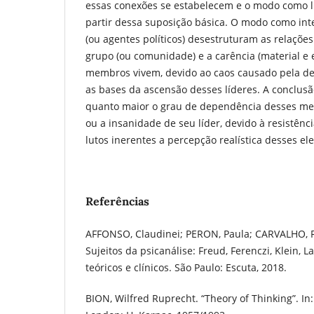
essas conexões se estabelecem e o modo como 
partir dessa suposição básica. O modo como int
(ou agentes políticos) desestruturam as relaçõ
grupo (ou comunidade) e a carência (material e
membros vivem, devido ao caos causado pela de
as bases da ascensão desses líderes. A conclus
quanto maior o grau de dependência desses me
ou a insanidade de seu líder, devido à resistênc
lutos inerentes a percepção realística desses el
Referências
AFFONSO, Claudinei; PERON, Paula; CARVALHO, Re
Sujeitos da psicanálise: Freud, Ferenczi, Klein, L
teóricos e clínicos. São Paulo: Escuta, 2018.
BION, Wilfred Ruprecht. “Theory of Thinking”. I