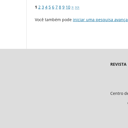
1
2
3
4
5
6
7
8
9
10
>
>>
Você também pode
iniciar uma pesquisa avança
REVISTA
Endereço 
Universidade Federal d
Centro de Ciências Humanas e 
CEP 64.049-550, Teresina
E-mail: petfiloso