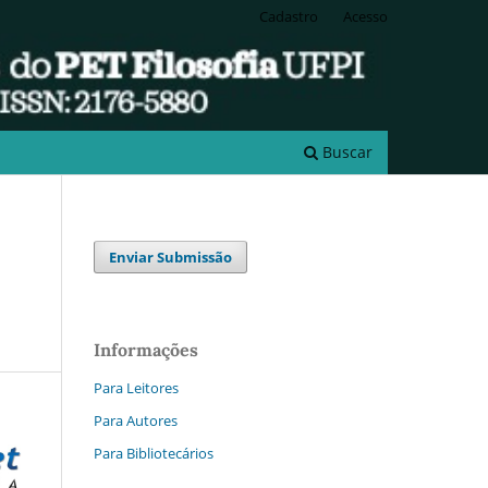
Cadastro
Acesso
Buscar
Enviar Submissão
Informações
Para Leitores
Para Autores
Para Bibliotecários