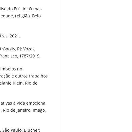
ise do Eu”. In: O mal-
iedade, religião. Belo
tras, 2021.
rópolis, RJ: Vozes;
Francisco, 1787/2015.
símbolos no
ração e outros trabalhos
lanie Klein. Rio de
lativas à vida emocional
. Rio de Janeiro: Imago,
. São Paulo: Blucher;