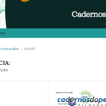
rtal
a e Psicanálise
/
DOSSIÊ
CIA:
CURA