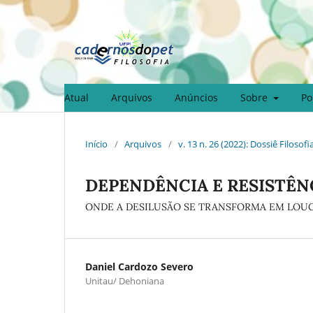
Atual
Arquivos
Anúncios
Sobre
Po
Início
/
Arquivos
/
v. 13 n. 26 (2022): Dossiê Filosofi
DEPENDÊNCIA E RESISTÊN
ONDE A DESILUSÃO SE TRANSFORMA EM LOU
Daniel Cardozo Severo
Unitau/ Dehoniana