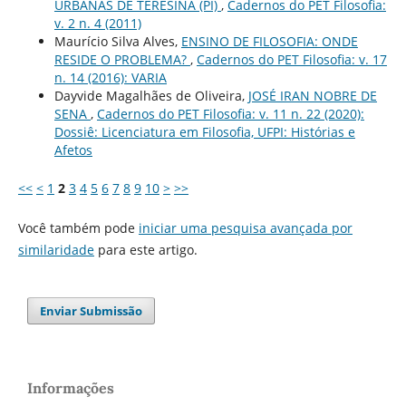
URBANAS DE TERESINA (PI)
,
Cadernos do PET Filosofia:
v. 2 n. 4 (2011)
Maurício Silva Alves,
ENSINO DE FILOSOFIA: ONDE
RESIDE O PROBLEMA?
,
Cadernos do PET Filosofia: v. 17
n. 14 (2016): VARIA
Dayvide Magalhães de Oliveira,
JOSÉ IRAN NOBRE DE
SENA
,
Cadernos do PET Filosofia: v. 11 n. 22 (2020):
Dossiê: Licenciatura em Filosofia, UFPI: Histórias e
Afetos
<<
<
1
2
3
4
5
6
7
8
9
10
>
>>
Você também pode
iniciar uma pesquisa avançada por
similaridade
para este artigo.
Enviar Submissão
Informações