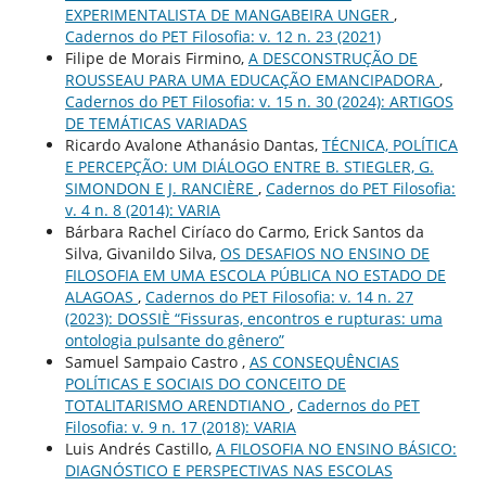
EXPERIMENTALISTA DE MANGABEIRA UNGER
,
Cadernos do PET Filosofia: v. 12 n. 23 (2021)
Filipe de Morais Firmino,
A DESCONSTRUÇÃO DE
ROUSSEAU PARA UMA EDUCAÇÃO EMANCIPADORA
,
Cadernos do PET Filosofia: v. 15 n. 30 (2024): ARTIGOS
DE TEMÁTICAS VARIADAS
Ricardo Avalone Athanásio Dantas,
TÉCNICA, POLÍTICA
E PERCEPÇÃO: UM DIÁLOGO ENTRE B. STIEGLER, G.
SIMONDON E J. RANCIÈRE
,
Cadernos do PET Filosofia:
v. 4 n. 8 (2014): VARIA
Bárbara Rachel Ciríaco do Carmo, Erick Santos da
Silva, Givanildo Silva,
OS DESAFIOS NO ENSINO DE
FILOSOFIA EM UMA ESCOLA PÚBLICA NO ESTADO DE
ALAGOAS
,
Cadernos do PET Filosofia: v. 14 n. 27
(2023): DOSSIÈ “Fissuras, encontros e rupturas: uma
ontologia pulsante do gênero”
Samuel Sampaio Castro ,
AS CONSEQUÊNCIAS
POLÍTICAS E SOCIAIS DO CONCEITO DE
TOTALITARISMO ARENDTIANO
,
Cadernos do PET
Filosofia: v. 9 n. 17 (2018): VARIA
Luis Andrés Castillo,
A FILOSOFIA NO ENSINO BÁSICO:
DIAGNÓSTICO E PERSPECTIVAS NAS ESCOLAS