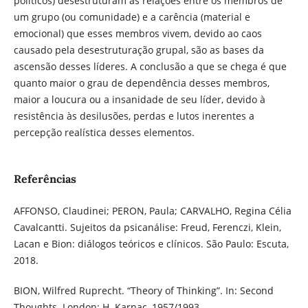
políticos) desestruturam as relações entre os membros de
um grupo (ou comunidade) e a carência (material e
emocional) que esses membros vivem, devido ao caos
causado pela desestruturação grupal, são as bases da
ascensão desses líderes. A conclusão a que se chega é que
quanto maior o grau de dependência desses membros,
maior a loucura ou a insanidade de seu líder, devido à
resistência às desilusões, perdas e lutos inerentes a
percepção realística desses elementos.
Referências
AFFONSO, Claudinei; PERON, Paula; CARVALHO, Regina Célia
Cavalcantti. Sujeitos da psicanálise: Freud, Ferenczi, Klein,
Lacan e Bion: diálogos teóricos e clínicos. São Paulo: Escuta,
2018.
BION, Wilfred Ruprecht. “Theory of Thinking”. In: Second
Thoughts. London: H. Karnac, 1957/1993.