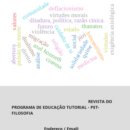
comunidade
exigência axiológica
deflacionismo
virtudes morais
valores
ditadura, política, razão cínica.
thanatos
futuro
cuidado de si
estado
pulsão de morte
violência
biocentrismo
júri
migração
virtudes
social
dualismo
religião
solidariedade
axel honneth
quine
abertura
direito
análise
medicina
cinema
REVISTA DO
PROGRAMA DE EDUCAÇÃO TUTORIAL - PET-
FILOSOFIA
Endereço / Email: