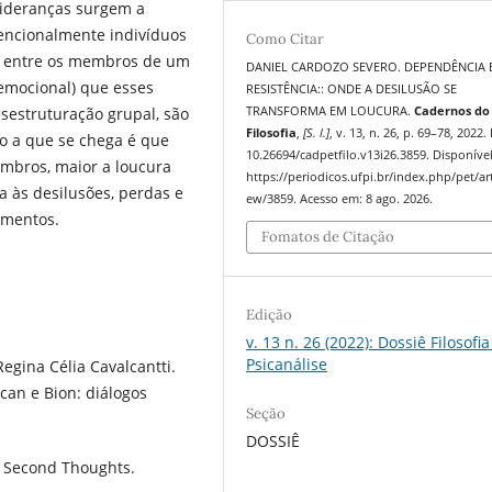
lideranças surgem a
encionalmente indivíduos
Como Citar
es entre os membros de um
DANIEL CARDOZO SEVERO. DEPENDÊNCIA 
 emocional) que esses
RESISTÊNCIA:: ONDE A DESILUSÃO SE
TRANSFORMA EM LOUCURA.
Cadernos do
sestruturação grupal, são
Filosofia
,
[S. l.]
, v. 13, n. 26, p. 69–78, 2022.
ão a que se chega é que
10.26694/cadpetfilo.v13i26.3859. Disponíve
mbros, maior a loucura
https://periodicos.ufpi.br/index.php/pet/art
ia às desilusões, perdas e
ew/3859. Acesso em: 8 ago. 2026.
ementos.
Fomatos de Citação
Edição
v. 13 n. 26 (2022): Dossiê Filosofia
Psicanálise
gina Célia Cavalcantti.
acan e Bion: diálogos
Seção
DOSSIÊ
n: Second Thoughts.