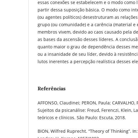
essas conexões se estabelecem e o modo como 
partir dessa suposição básica. O modo como int
(ou agentes políticos) desestruturam as relaçõ
grupo (ou comunidade) e a carência (material e
membros vivem, devido ao caos causado pela de
as bases da ascensão desses líderes. A conclus
quanto maior o grau de dependência desses me
ou a insanidade de seu líder, devido à resistênc
lutos inerentes a percepção realística desses el
Referências
AFFONSO, Claudinei; PERON, Paula; CARVALHO, Re
Sujeitos da psicanálise: Freud, Ferenczi, Klein, L
teóricos e clínicos. São Paulo: Escuta, 2018.
BION, Wilfred Ruprecht. “Theory of Thinking”. I