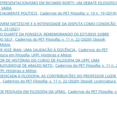
EPRESENTACIONISMO EM RICHARD RORTY: UM DEBATE FILOSOFI
: VARIA
CIALMENTE POLÍTICO
,
Cadernos do PET Filosofia: v. 10 n. 19 (2019):
JOVEM NIETZSCHE E A INTENSIDADE DA DISPUTA COMO CONDIÇÃO
n. 23 (2021)
RGIO DUARTE DA FONSECA: REMEMORANDO OS ESTUDOS SOBRE
DO SELF
,
Cadernos do PET Filosofia: v. 11 n. 22 (2020): Dossiê:
 Afetos
R JOSÉ IRAN: UMA SAUDAÇÃO À DOCÊNCIA
,
Cadernos do PET
iatura em Filosofia, UFPI: Histórias e Afetos
R DE HISTÓRIAS DO CURSO DE FILOSOFIA DA UFPI: UMA
BUQUERQUE DE ARAÚJO NETO
,
Cadernos do PET Filosofia: v. 11 n. 
FPI: Histórias e Afetos
DEDICADA À FILOSOFIA: AS CONTRIBUIÇÕES DO PROFESSOR LUIZIR
I
,
Cadernos do PET Filosofia: v. 11 n. 22 (2020): Dossiê: Licenciatur
DE PESQUISA EM FILOSOFIA DA UFMG
,
Cadernos do PET Filosofia: v