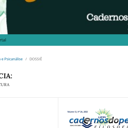
rtal
a e Psicanálise
/
DOSSIÊ
CIA:
CURA