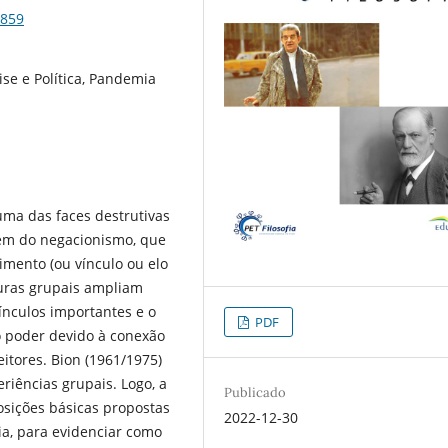
3859
lise e Política, Pandemia
ma das faces destrutivas
ém do negacionismo, que
imento (ou vínculo ou elo
turas grupais ampliam
ínculos importantes e o
PDF
 poder devido à conexão
itores. Bion (1961/1975)
riências grupais. Logo, a
Publicado
osições básicas propostas
2022-12-30
ia, para evidenciar como