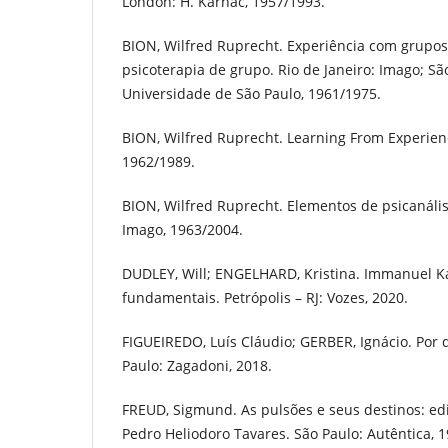
London: H. Karnac, 1957/1993.
BION, Wilfred Ruprecht. Experiência com grupo
psicoterapia de grupo. Rio de Janeiro: Imago; Sã
Universidade de São Paulo, 1961/1975.
BION, Wilfred Ruprecht. Learning From Experien
1962/1989.
BION, Wilfred Ruprecht. Elementos de psicanálise
Imago, 1963/2004.
DUDLEY, Will; ENGELHARD, Kristina. Immanuel Ka
fundamentais. Petrópolis – RJ: Vozes, 2020.
FIGUEIREDO, Luís Cláudio; GERBER, Ignácio. Por q
Paulo: Zagadoni, 2018.
FREUD, Sigmund. As pulsões e seus destinos: edi
Pedro Heliodoro Tavares. São Paulo: Autêntica, 