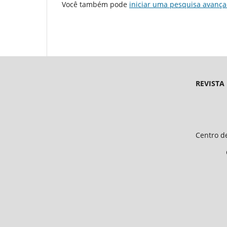
Você também pode
iniciar uma pesquisa avança
REVISTA
Endereço 
Universidade Federal d
Centro de Ciências Humanas e 
CEP 64.049-550, Teresina
E-mail: petfiloso