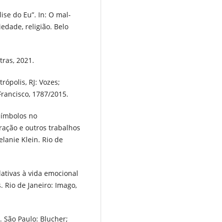
ise do Eu”. In: O mal-
iedade, religião. Belo
tras, 2021.
rópolis, RJ: Vozes;
Francisco, 1787/2015.
símbolos no
ração e outros trabalhos
lanie Klein. Rio de
lativas à vida emocional
. Rio de Janeiro: Imago,
. São Paulo: Blucher;