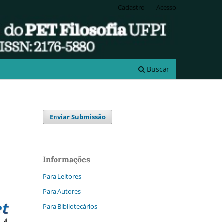
Cadastro
Acesso
Buscar
Enviar Submissão
Informações
Para Leitores
Para Autores
Para Bibliotecários