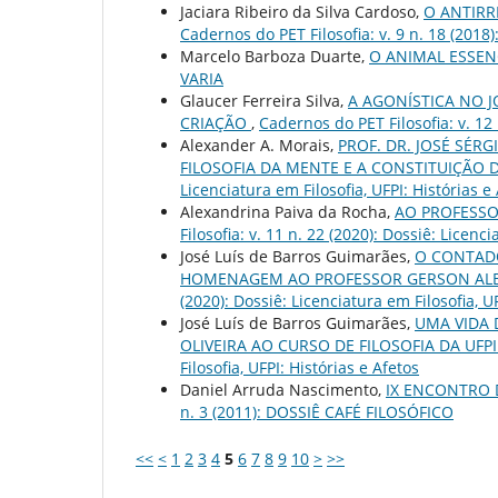
Jaciara Ribeiro da Silva Cardoso,
O ANTIRR
Cadernos do PET Filosofia: v. 9 n. 18 (2018)
Marcelo Barboza Duarte,
O ANIMAL ESSEN
VARIA
Glaucer Ferreira Silva,
A AGONÍSTICA NO 
CRIAÇÃO
,
Cadernos do PET Filosofia: v. 12 
Alexander A. Morais,
PROF. DR. JOSÉ SÉ
FILOSOFIA DA MENTE E A CONSTITUIÇÃO 
Licenciatura em Filosofia, UFPI: Histórias e
Alexandrina Paiva da Rocha,
AO PROFESSO
Filosofia: v. 11 n. 22 (2020): Dossiê: Licenc
José Luís de Barros Guimarães,
O CONTADO
HOMENAGEM AO PROFESSOR GERSON AL
(2020): Dossiê: Licenciatura em Filosofia, U
José Luís de Barros Guimarães,
UMA VIDA 
OLIVEIRA AO CURSO DE FILOSOFIA DA UFP
Filosofia, UFPI: Histórias e Afetos
Daniel Arruda Nascimento,
IX ENCONTRO 
n. 3 (2011): DOSSIÊ CAFÉ FILOSÓFICO
<<
<
1
2
3
4
5
6
7
8
9
10
>
>>