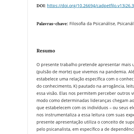
https://doi.org/10.26694/cadpetfilo.v13i26.
DOI:
Filosofia da Psicanálise, Psicaná
Palavras-chave:
Resumo
O presente trabalho pretende apresentar mais u
(pulsão de morte) que vivemos na pandemia. Al
estabelece uma relação específica com o conhec
do conhecimento, K) pautado na arrogância, lei
essa visão. Elas nos permitem perceber outros v
modo como determinadas lideranças chegam ao
que estabelecem com os indivíduos – ou seus ele
nos instrumentaliza a essa leitura com suas expe
presente apresentação utiliza o conceito de sup
pelo psicanalista, em específico a de dependênc