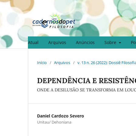
Atual
Arquivos
Anúncios
Sobre
Po
Início
/
Arquivos
/
v. 13 n. 26 (2022): Dossiê Filosofi
DEPENDÊNCIA E RESISTÊN
ONDE A DESILUSÃO SE TRANSFORMA EM LOU
Daniel Cardozo Severo
Unitau/ Dehoniana