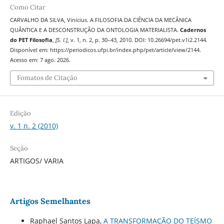
Como Citar
CARVALHO DA SILVA, Vinicius. A FILOSOFIA DA CIÊNCIA DA MECÂNICA
QUÂNTICA E A DESCONSTRUÇÃO DA ONTOLOGIA MATERIALISTA.
Cadernos
do PET Filosofia
,
[S. l.]
, v. 1, n. 2, p. 30–43, 2010. DOI: 10.26694/pet.v1i2.2144.
Disponível em: https://periodicos.ufpi.br/index.php/pet/article/view/2144.
Acesso em: 7 ago. 2026.
Fomatos de Citação
Edição
v. 1 n. 2 (2010)
Seção
ARTIGOS/ VARIA
Artigos Semelhantes
Raphael Santos Lapa,
A TRANSFORMAÇÃO DO TEÍSMO