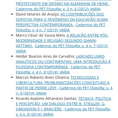
PROTESTANTE EM DEÍSMO NA ALEMANHA DE HEINE
,
Cadernos do PET Filosofia: v. 3 n. 6 (2012): VARIA
David Velanes de Araújo,
AS CONTRIBUIÇÕES DOS
SOFISTAS PARA O FENÔMENO DA EDUCAÇÃO NUMA
PERSPECTIVA CONTEMPORÂNEA
,
Cadernos do PET
Filosofia: v. 4 n. 7 (2013): VARIA
Marco César de Sousa Melo,
A RELAÇÃO ENTRE PÓS-
MODERNIDADE E RELIGIÃO SEGUNDO GIANNI
VATTIMO
,
Cadernos do PET Filosofia: v. 4 n. 7 (2013):
VARIA
Helder Buenos Aires de Carvalho,
LANÇADO LIVRO
ANALÍTICOS OU CONTINENTAIS: UMA INTRODUÇÃO À
FILOSOFIA CONTEMPORÂNEA
,
Cadernos do PET
Filosofia: v. 4 n. 8 (2014): VARIA
Marcos Roberto Alves Oliveira,
TECNOLOGIAS E
CIBERCULTURA: PROBLEMATIZAÇÕES CONCEITUAIS A
PARTIR DE PIERRE LÉVY
,
Cadernos do PET Filosofia: v. 4
n. 8 (2014): VARIA
Ricardo Avalone Athanásio Dantas,
TÉCNICA, POLÍTICA
E PERCEPÇÃO: UM DIÁLOGO ENTRE B. STIEGLER, G.
SIMONDON E J. RANCIÈRE
,
Cadernos do PET Filosofia:
v. 4 n. 8 (2014): VARIA