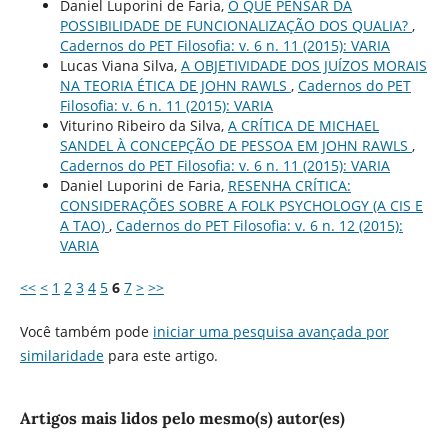
Daniel Luporini de Faria,
O QUE PENSAR DA
POSSIBILIDADE DE FUNCIONALIZAÇÃO DOS QUALIA?
,
Cadernos do PET Filosofia: v. 6 n. 11 (2015): VARIA
Lucas Viana Silva,
A OBJETIVIDADE DOS JUÍZOS MORAIS
NA TEORIA ÉTICA DE JOHN RAWLS
,
Cadernos do PET
Filosofia: v. 6 n. 11 (2015): VARIA
Viturino Ribeiro da Silva,
A CRÍTICA DE MICHAEL
SANDEL À CONCEPÇÃO DE PESSOA EM JOHN RAWLS
,
Cadernos do PET Filosofia: v. 6 n. 11 (2015): VARIA
Daniel Luporini de Faria,
RESENHA CRÍTICA:
CONSIDERAÇÕES SOBRE A FOLK PSYCHOLOGY (A CIS E
A TAO)
,
Cadernos do PET Filosofia: v. 6 n. 12 (2015):
VARIA
<<
<
1
2
3
4
5
6
7
>
>>
Você também pode
iniciar uma pesquisa avançada por
similaridade
para este artigo.
Artigos mais lidos pelo mesmo(s) autor(es)