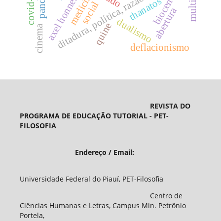
biocentrismo
ditadura, política, razão cínica.
covid-19
medicina
axel honneth
thanatos
social
abertura
dualismo
quine
cinema
deflacionismo
REVISTA DO
PROGRAMA DE EDUCAÇÃO TUTORIAL - PET-
FILOSOFIA
Endereço / Email:
Universidade Federal do Piauí, PET-Filosofia
Centro de
Ciências Humanas e Letras, Campus Min. Petrônio
Portela,