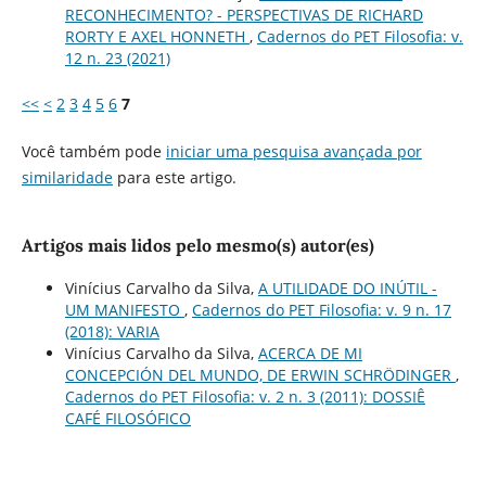
RECONHECIMENTO? - PERSPECTIVAS DE RICHARD
RORTY E AXEL HONNETH
,
Cadernos do PET Filosofia: v.
12 n. 23 (2021)
<<
<
2
3
4
5
6
7
Você também pode
iniciar uma pesquisa avançada por
similaridade
para este artigo.
Artigos mais lidos pelo mesmo(s) autor(es)
Vinícius Carvalho da Silva,
A UTILIDADE DO INÚTIL -
UM MANIFESTO
,
Cadernos do PET Filosofia: v. 9 n. 17
(2018): VARIA
Vinícius Carvalho da Silva,
ACERCA DE MI
CONCEPCIÓN DEL MUNDO, DE ERWIN SCHRÖDINGER
,
Cadernos do PET Filosofia: v. 2 n. 3 (2011): DOSSIÊ
CAFÉ FILOSÓFICO