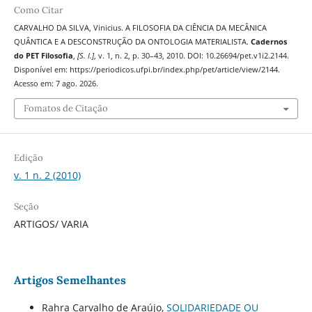
Como Citar
CARVALHO DA SILVA, Vinicius. A FILOSOFIA DA CIÊNCIA DA MECÂNICA
QUÂNTICA E A DESCONSTRUÇÃO DA ONTOLOGIA MATERIALISTA.
Cadernos
do PET Filosofia
,
[S. l.]
, v. 1, n. 2, p. 30–43, 2010. DOI: 10.26694/pet.v1i2.2144.
Disponível em: https://periodicos.ufpi.br/index.php/pet/article/view/2144.
Acesso em: 7 ago. 2026.
Fomatos de Citação
Edição
v. 1 n. 2 (2010)
Seção
ARTIGOS/ VARIA
Artigos Semelhantes
Rahra Carvalho de Araújo,
SOLIDARIEDADE OU