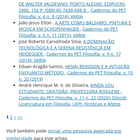
DE WALTER VALDEVINO. PORTO ALEGRE: EDIPUCRS,
2006. 156 P. ISBN 85-7430-608-8.
,
Cadernos do PET
Filosofia: v. 4 n. 8 (2014): VARIA
João Jesus Elton ,
A ARTE COMO BÁLSAMO: PINTURA E
MÚSICA EM SCHOPENHAUER
,
Cadernos do PET
Filosofia: v. 6 n. 11 (2015): VARIA
José Roberto Carvalhoda Silva,
A DOMINAÇÃO
TECNOLÓGICA E A SERENA RESISTÊNCIA EM
HEIDEGGER
,
Cadernos do PET Filosofia: v. 9 n. 17
(2018): VARIA
Edvan Aragão Santos,
HENRI BERGSON E A INTUIÇÃO
ENQUANTO MÉTODO
,
Cadernos do PET Filosofia: v. 10
n. 20 (2019)
André Henrique M. V. de Oliveira,
AINDA SOU
ESTUDANTE: GRATIDÃO, PROFESSORA ROSILENE
,
Cadernos do PET Filosofia: v. 11 n. 22 (2020): Dossiê:
Licenciatura em Filosofia, UFPI: Histórias e Afetos
1
2
>
>>
Você também pode
iniciar uma pesquisa avançada por
similaridade
para este artigo.