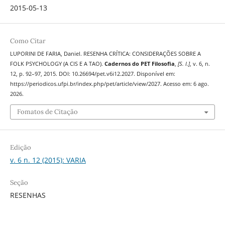
2015-05-13
Como Citar
LUPORINI DE FARIA, Daniel. RESENHA CRÍTICA: CONSIDERAÇÕES SOBRE A
FOLK PSYCHOLOGY (A CIS E A TAO).
Cadernos do PET Filosofia
,
[S. l.]
, v. 6, n.
12, p. 92–97, 2015. DOI: 10.26694/pet.v6i12.2027. Disponível em:
https://periodicos.ufpi.br/index.php/pet/article/view/2027. Acesso em: 6 ago.
2026.
Fomatos de Citação
Edição
v. 6 n. 12 (2015): VARIA
Seção
RESENHAS