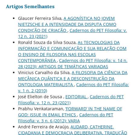
Artigos Semelhantes
Glaucer Ferreira Silva,
A AGONÍSTICA NO JOVEM
NIETZSCHE E A INTENSIDADE DA DISPUTA COMO
CONDIÇÃO DE CRIAÇÃO
,
Cadernos do PET Filosofia: v.
12 n. 23 (2021)
Ronald Souza da Silva Souza,
As TECNOLOGIAS DA
INFORMAÇÃO E COMUNICAÇÃO E SUA RELAÇÃO COM
O ENSINO DE FILOSOFIA NAS ESCOLAS
CONTEMPORÂNEA
,
Cadernos do PET Filosofia: v. 14 n.
28 (2023): ARTIGOS DE TEMÁTICAS VARIADAS
Vinicius Carvalho da Silva,
A FILOSOFIA DA CIÊNCIA DA
MECÂNICA QUÂNTICA E A DESCONSTRUÇÃO DA
ONTOLOGIA MATERIALISTA
,
Cadernos do PET Filosofia:
v. 1 n. 2 (2010)
José Elielton de Sousa ,
EDITORIAL
,
Cadernos do PET
Filosofia: v. 12 n. 23 (2021)
Prabhu Venkataraman,
‘FORWARD’ IN THE NAME OF
GOD: ISSUE IN EMAIL ETHICS
,
Cadernos do PET
Filosofia: v. 3 n. 6 (2012): VARIA
André Ferreira de Araújo,
AUDARD, CATHERINE.
CIDADANIA E DEMOCRACIA DELIBERATIVA. TRADUÇÃO