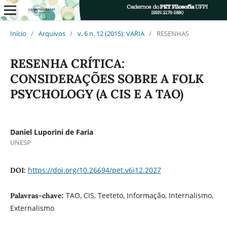
Início
/
Arquivos
/
v. 6 n. 12 (2015): VARIA
/
RESENHAS
RESENHA CRÍTICA:
CONSIDERAÇÕES SOBRE A FOLK
PSYCHOLOGY (A CIS E A TAO)
Daniel Luporini de Faria
UNESP
https://doi.org/10.26694/pet.v6i12.2027
DOI:
TAO, CIS, Teeteto, Informação, Internalismo,
Palavras-chave:
Externalismo