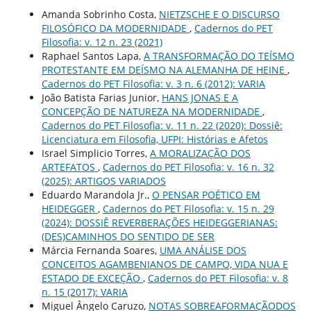
Amanda Sobrinho Costa,
NIETZSCHE E O DISCURSO
FILOSÓFICO DA MODERNIDADE
,
Cadernos do PET
Filosofia: v. 12 n. 23 (2021)
Raphael Santos Lapa,
A TRANSFORMAÇÃO DO TEÍSMO
PROTESTANTE EM DEÍSMO NA ALEMANHA DE HEINE
,
Cadernos do PET Filosofia: v. 3 n. 6 (2012): VARIA
João Batista Farias Junior,
HANS JONAS E A
CONCEPÇÃO DE NATUREZA NA MODERNIDADE
,
Cadernos do PET Filosofia: v. 11 n. 22 (2020): Dossiê:
Licenciatura em Filosofia, UFPI: Histórias e Afetos
Israel Simplicio Torres,
A MORALIZAÇÃO DOS
ARTEFATOS
,
Cadernos do PET Filosofia: v. 16 n. 32
(2025): ARTIGOS VARIADOS
Eduardo Marandola Jr.,
O PENSAR POÉTICO EM
HEIDEGGER
,
Cadernos do PET Filosofia: v. 15 n. 29
(2024): DOSSIÊ REVERBERAÇÕES HEIDEGGERIANAS:
(DES)CAMINHOS DO SENTIDO DE SER
Márcia Fernanda Soares,
UMA ANÁLISE DOS
CONCEITOS AGAMBENIANOS DE CAMPO, VIDA NUA E
ESTADO DE EXCEÇÃO
,
Cadernos do PET Filosofia: v. 8
n. 15 (2017): VARIA
Miguel Ângelo Caruzo,
NOTAS SOBREAFORMAÇÃODOS