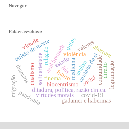
Navegar
Palavras-chave
quine
virtude
pulsão de morte
valores
axel honneth
abertura
religião
violência
cuidado de si
solidariedade
estado
comunidade
medicina
análise
legitimação
direito
dualismo
thanatos
júri
futuro
social
migração
cinema
biocentrismo
ditadura, política, razão cínica.
pandemia
virtudes morais
covid-19
gadamer e habermas