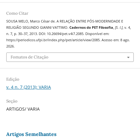
Como Citar
SOUSA MELO, Marco César de. A RELAÇÃO ENTRE PÓS-MODERNIDADE E
RELIGIÃO SEGUNDO GIANNI VATTIMO.
Cadernos do PET Filosofia
,
[S. l.]
, v. 4,
n. 7, p. 30–37, 2013. DOI: 10.26694/pet.v4i7.2085. Disponível em:
https://periodicos.ufpi.br/index.php/pet/article/view/2085. Acesso em: 8 ago.
2026.
Fomatos de Citação
Edição
v. 4 n. 7 (2013): VARIA
Seção
ARTIGOS/ VARIA
Artigos Semelhantes