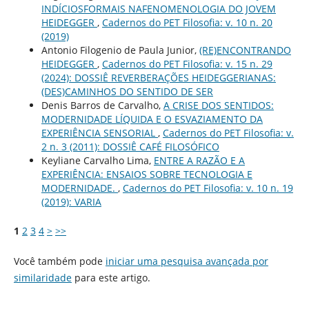
INDÍCIOSFORMAIS NAFENOMENOLOGIA DO JOVEM
HEIDEGGER
,
Cadernos do PET Filosofia: v. 10 n. 20
(2019)
Antonio Filogenio de Paula Junior,
(RE)ENCONTRANDO
HEIDEGGER
,
Cadernos do PET Filosofia: v. 15 n. 29
(2024): DOSSIÊ REVERBERAÇÕES HEIDEGGERIANAS:
(DES)CAMINHOS DO SENTIDO DE SER
Denis Barros de Carvalho,
A CRISE DOS SENTIDOS:
MODERNIDADE LÍQUIDA E O ESVAZIAMENTO DA
EXPERIÊNCIA SENSORIAL
,
Cadernos do PET Filosofia: v.
2 n. 3 (2011): DOSSIÊ CAFÉ FILOSÓFICO
Keyliane Carvalho Lima,
ENTRE A RAZÃO E A
EXPERIÊNCIA: ENSAIOS SOBRE TECNOLOGIA E
MODERNIDADE.
,
Cadernos do PET Filosofia: v. 10 n. 19
(2019): VARIA
1
2
3
4
>
>>
Você também pode
iniciar uma pesquisa avançada por
similaridade
para este artigo.