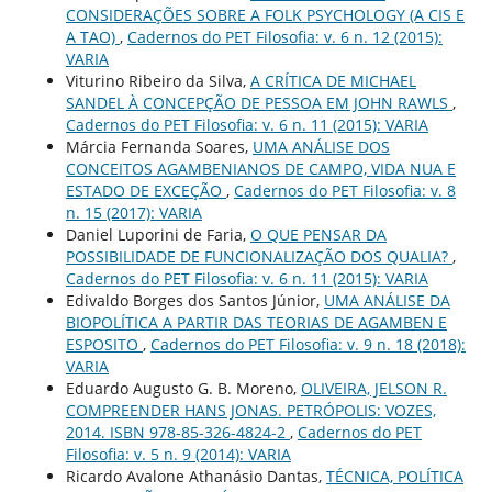
CONSIDERAÇÕES SOBRE A FOLK PSYCHOLOGY (A CIS E
A TAO)
,
Cadernos do PET Filosofia: v. 6 n. 12 (2015):
VARIA
Viturino Ribeiro da Silva,
A CRÍTICA DE MICHAEL
SANDEL À CONCEPÇÃO DE PESSOA EM JOHN RAWLS
,
Cadernos do PET Filosofia: v. 6 n. 11 (2015): VARIA
Márcia Fernanda Soares,
UMA ANÁLISE DOS
CONCEITOS AGAMBENIANOS DE CAMPO, VIDA NUA E
ESTADO DE EXCEÇÃO
,
Cadernos do PET Filosofia: v. 8
n. 15 (2017): VARIA
Daniel Luporini de Faria,
O QUE PENSAR DA
POSSIBILIDADE DE FUNCIONALIZAÇÃO DOS QUALIA?
,
Cadernos do PET Filosofia: v. 6 n. 11 (2015): VARIA
Edivaldo Borges dos Santos Júnior,
UMA ANÁLISE DA
BIOPOLÍTICA A PARTIR DAS TEORIAS DE AGAMBEN E
ESPOSITO
,
Cadernos do PET Filosofia: v. 9 n. 18 (2018):
VARIA
Eduardo Augusto G. B. Moreno,
OLIVEIRA, JELSON R.
COMPREENDER HANS JONAS. PETRÓPOLIS: VOZES,
2014. ISBN 978-85-326-4824-2
,
Cadernos do PET
Filosofia: v. 5 n. 9 (2014): VARIA
Ricardo Avalone Athanásio Dantas,
TÉCNICA, POLÍTICA