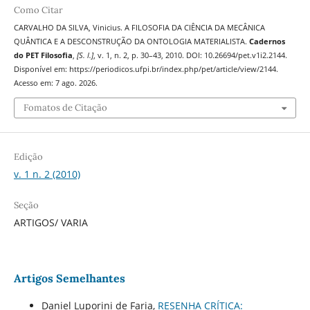
Como Citar
CARVALHO DA SILVA, Vinicius. A FILOSOFIA DA CIÊNCIA DA MECÂNICA
QUÂNTICA E A DESCONSTRUÇÃO DA ONTOLOGIA MATERIALISTA.
Cadernos
do PET Filosofia
,
[S. l.]
, v. 1, n. 2, p. 30–43, 2010. DOI: 10.26694/pet.v1i2.2144.
Disponível em: https://periodicos.ufpi.br/index.php/pet/article/view/2144.
Acesso em: 7 ago. 2026.
Fomatos de Citação
Edição
v. 1 n. 2 (2010)
Seção
ARTIGOS/ VARIA
Artigos Semelhantes
Daniel Luporini de Faria,
RESENHA CRÍTICA: