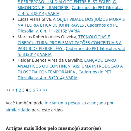
E PERCEPÇÃO: UM DIÁLOGO ENTRE B. STIEGLER, G.
SIMONDON E J. RANCIÈRE
,
Cadernos do PET Filosofia:
v. 4 n. 8 (2014): VARIA
Lucas Viana Silva,
A OBJETIVIDADE DOS JUÍZOS MORAIS
NA TEORIA ÉTICA DE JOHN RAWLS
,
Cadernos do PET
Filosofia: v. 6 n. 11 (2015): VARIA
Marcos Roberto Alves Oliveira,
TECNOLOGIAS E
CIBERCULTURA: PROBLEMATIZAÇÕES CONCEITUAIS A
PARTIR DE PIERRE LÉVY
,
Cadernos do PET Filosofia: v. 4
n. 8 (2014): VARIA
Helder Buenos Aires de Carvalho,
LANÇADO LIVRO
ANALÍTICOS OU CONTINENTAIS: UMA INTRODUÇÃO À
FILOSOFIA CONTEMPORÂNEA
,
Cadernos do PET
Filosofia: v. 4 n. 8 (2014): VARIA
<<
<
1
2
3
4
5
6
7
>
>>
Você também pode
iniciar uma pesquisa avançada por
similaridade
para este artigo.
Artigos mais lidos pelo mesmo(s) autor(es)