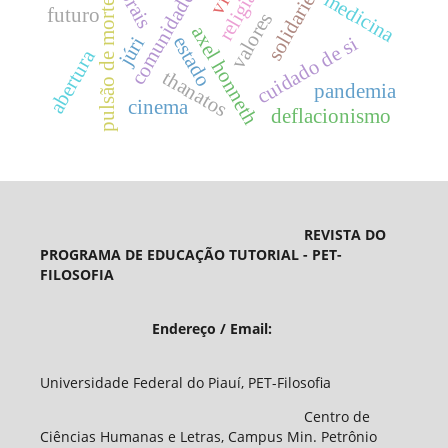
solidariedade
religião
comunidade
medicina
pulsão de morte
futuro
valores
axel honneth
estado
júri
cuidado de si
abertura
thanatos
pandemia
cinema
deflacionismo
REVISTA DO
PROGRAMA DE EDUCAÇÃO TUTORIAL - PET-
FILOSOFIA
Endereço / Email:
Universidade Federal do Piauí, PET-Filosofia
Centro de
Ciências Humanas e Letras, Campus Min. Petrônio