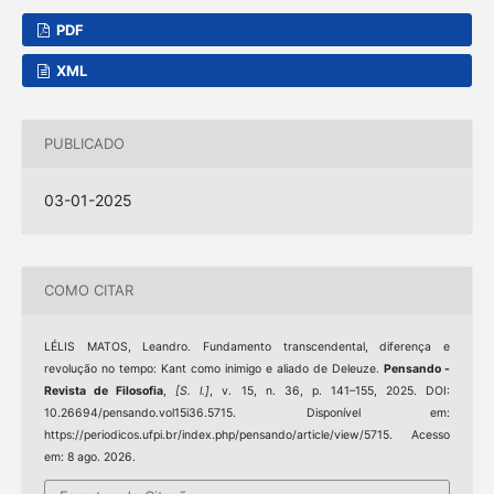
PDF
XML
PUBLICADO
03-01-2025
COMO CITAR
LÉLIS MATOS, Leandro. Fundamento transcendental, diferença e
revolução no tempo: Kant como inimigo e aliado de Deleuze.
Pensando -
Revista de Filosofia
,
[S. l.]
, v. 15, n. 36, p. 141–155, 2025. DOI:
10.26694/pensando.vol15i36.5715. Disponível em:
https://periodicos.ufpi.br/index.php/pensando/article/view/5715. Acesso
em: 8 ago. 2026.