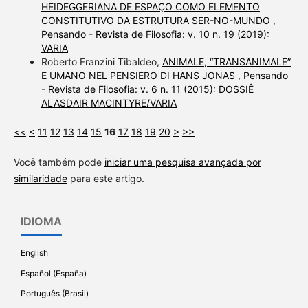
HEIDEGGERIANA DE ESPAÇO COMO ELEMENTO
CONSTITUTIVO DA ESTRUTURA SER-NO-MUNDO
,
Pensando - Revista de Filosofia: v. 10 n. 19 (2019):
VARIA
Roberto Franzini Tibaldeo,
ANIMALE, “TRANSANIMALE”
E UMANO NEL PENSIERO DI HANS JONAS
,
Pensando
- Revista de Filosofia: v. 6 n. 11 (2015): DOSSIÊ
ALASDAIR MACINTYRE/VARIA
<<
<
11
12
13
14
15
16
17
18
19
20
>
>>
Você também pode
iniciar uma pesquisa avançada por
similaridade
para este artigo.
IDIOMA
English
Español (España)
Português (Brasil)