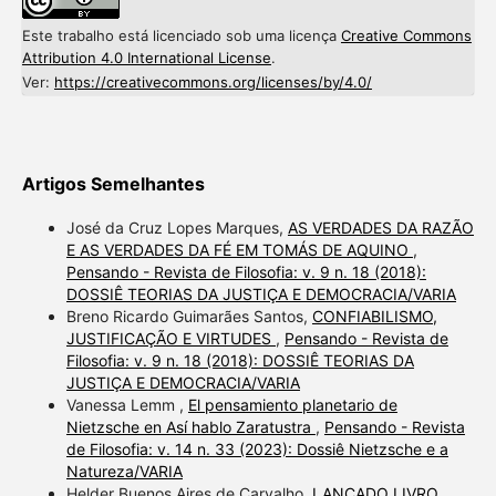
Este trabalho está licenciado sob uma licença
Creative Commons
Attribution 4.0 International License
.
Ver:
https://creativecommons.org/licenses/by/4.0/
Artigos Semelhantes
José da Cruz Lopes Marques,
AS VERDADES DA RAZÃO
E AS VERDADES DA FÉ EM TOMÁS DE AQUINO
,
Pensando - Revista de Filosofia: v. 9 n. 18 (2018):
DOSSIÊ TEORIAS DA JUSTIÇA E DEMOCRACIA/VARIA
Breno Ricardo Guimarães Santos,
CONFIABILISMO,
JUSTIFICAÇÃO E VIRTUDES
,
Pensando - Revista de
Filosofia: v. 9 n. 18 (2018): DOSSIÊ TEORIAS DA
JUSTIÇA E DEMOCRACIA/VARIA
Vanessa Lemm ,
El pensamiento planetario de
Nietzsche en Así hablo Zaratustra
,
Pensando - Revista
de Filosofia: v. 14 n. 33 (2023): Dossiê Nietzsche e a
Natureza/VARIA
Helder Buenos Aires de Carvalho,
LANÇADO LIVRO