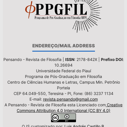
ENDEREÇO/MAIL ADDRESS
Pensando - Revista de Filosofia |
ISSN
: 2178-842X |
Prefixo DOI
:
10.26694
Universidade Federal do Piauí
Programa de Pós-Graduação em Filosofia
Centro de Ciências Humanas e Letras, Campus Min. Petrônio
Portela
CEP 64.049-550, Teresina - PI, Fone: (86) 3237 1134
E-mail:
revista.pensando@gmail.com
A Pensando - Revista de Filosofia esta Licenciado com
Creative
Commons Attribution 4.0 International (CC BY 4.0)
OJS customizado por:
Luis Andrés Castillo B.