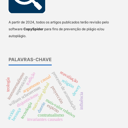
A partir de 2024, todos os artigos publicados terão revisão pelo
software
CopySpider
para fins de prevenção de plágio e/ou
autoplágio.
PALAVRAS-CHAVE
reavaliação
processo de acumulação
tradição
instrumentalismo
argumento causal
superstición
teología
religión
mais-valor global
dewey
william scheuerman
proyección
disjuntivismo
influência
mais-valor relativo
dasein
tecnología
espirito
herança
acción
contratualismo
invariantes causales