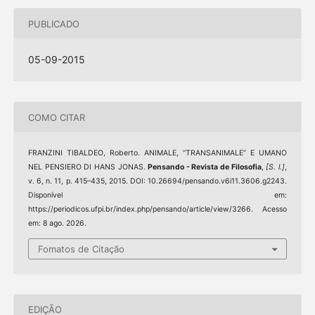
PUBLICADO
05-09-2015
COMO CITAR
FRANZINI TIBALDEO, Roberto. ANIMALE, “TRANSANIMALE” E UMANO
NEL PENSIERO DI HANS JONAS.
Pensando - Revista de Filosofia
,
[S. l.]
,
v. 6, n. 11, p. 415–435, 2015. DOI: 10.26694/pensando.v6i11.3606.g2243.
Disponível em:
https://periodicos.ufpi.br/index.php/pensando/article/view/3266. Acesso
em: 8 ago. 2026.
Fomatos de Citação
EDIÇÃO