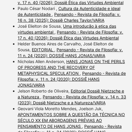
v. 17 n. 40 (2026): Dossiê Ética das Virtudes Ambiental
Paulo César Nodari ,
Cultura da Autenticidade e ideal
de Autenticidade
,
Pensando - Revista de Filosofia: v.
16 n. 38 (2025): Dossiê Charles Taylor/VARIA
José Elielton de Sousa,
Uma introdução à etica das
virtudes ambiental
,
Pensando - Revista de Filosofia: v.
17 n. 40 (2026): Dossiê Ética das Virtudes Ambiental
Helder Buenos Aires de Carvalho, José Elielton de
Sousa,
EDITORIAL
,
Pensando - Revista de Filosofia: v.
11 n. 24 (2020): DOSSIÊ HANS JONAS/VARIA
Nicholas Allen Anderson,
HANS JONAS ON THE PERILS
OF PROGRESS AND THE RECOVERY OF
METAPHYSICAL SPECULATION
,
Pensando - Revista de
Filosofia: v. 11 n. 24 (2020): DOSSIÊ HANS
JONAS/VARIA
Jelson Roberto de Oliveira,
Editorial Dossiê Nietzsche e
a Natureza
,
Pensando - Revista de Filosofia: v. 14 n. 33
(2023): Dossiê Nietzsche e a Natureza/VARIA
Geovani Viola Moretto Mendes, Joelson Juk,
APONTAMENTOS SOBRE A QUESTÃO DA TÉCNICA NO
SÉCULO XX EM ABORDAGENS PRÉVIAS AO
PENSAMENTO DE HANS JONAS
,
Pensando - Revista