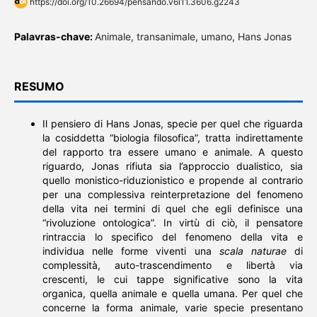
https://doi.org/10.26694/pensando.v6i11.3606.g2243
Palavras-chave:
Animale, transanimale, umano, Hans Jonas
RESUMO
Il pensiero di Hans Jonas, specie per quel che riguarda
la cosiddetta “biologia filosofica”, tratta indirettamente
del rapporto tra essere umano e animale. A questo
riguardo, Jonas rifiuta sia l’approccio dualistico, sia
quello monistico-riduzionistico e propende al contrario
per una complessiva reinterpretazione del fenomeno
della vita nei termini di quel che egli definisce una
“rivoluzione ontologica”. In virtù di ciò, il pensatore
rintraccia lo specifico del fenomeno della vita e
individua nelle forme viventi una
scala naturae
di
complessità, auto-trascendimento e libertà via
crescenti, le cui tappe significative sono la vita
organica, quella animale e quella umana. Per quel che
concerne la forma animale, varie specie presentano