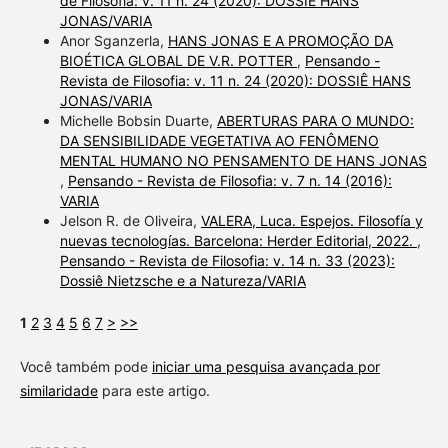
de Filosofia: v. 11 n. 24 (2020): DOSSIÊ HANS
JONAS/VARIA
Anor Sganzerla,
HANS JONAS E A PROMOÇÃO DA
BIOÉTICA GLOBAL DE V.R. POTTER
,
Pensando -
Revista de Filosofia: v. 11 n. 24 (2020): DOSSIÊ HANS
JONAS/VARIA
Michelle Bobsin Duarte,
ABERTURAS PARA O MUNDO:
DA SENSIBILIDADE VEGETATIVA AO FENÔMENO
MENTAL HUMANO NO PENSAMENTO DE HANS JONAS
,
Pensando - Revista de Filosofia: v. 7 n. 14 (2016):
VARIA
Jelson R. de Oliveira,
VALERA, Luca. Espejos. Filosofía y
nuevas tecnologías. Barcelona: Herder Editorial, 2022.
,
Pensando - Revista de Filosofia: v. 14 n. 33 (2023):
Dossiê Nietzsche e a Natureza/VARIA
1
2
3
4
5
6
7
>
>>
Você também pode
iniciar uma pesquisa avançada por
similaridade
para este artigo.