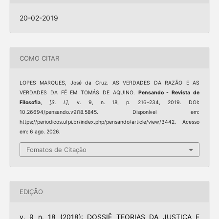
20-02-2019
COMO CITAR
LOPES MARQUES, José da Cruz. AS VERDADES DA RAZÃO E AS
VERDADES DA FÉ EM TOMÁS DE AQUINO.
Pensando - Revista de
Filosofia
,
[S. l.]
, v. 9, n. 18, p. 216–234, 2019. DOI:
10.26694/pensando.v9i18.5845. Disponível em:
https://periodicos.ufpi.br/index.php/pensando/article/view/3442. Acesso
em: 6 ago. 2026.
Fomatos de Citação
EDIÇÃO
v. 9 n. 18 (2018): DOSSIÊ TEORIAS DA JUSTIÇA E