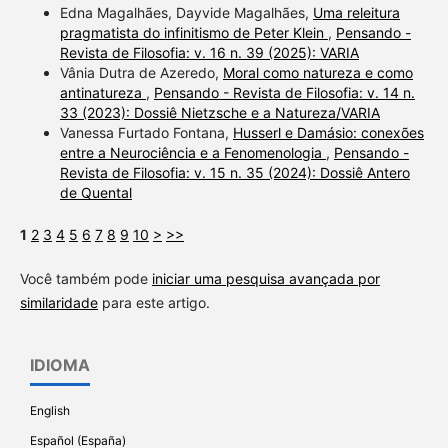
Edna Magalhães, Dayvide Magalhães,
Uma releitura
pragmatista do infinitismo de Peter Klein
,
Pensando -
Revista de Filosofia: v. 16 n. 39 (2025): VARIA
Vânia Dutra de Azeredo,
Moral como natureza e como
antinatureza
,
Pensando - Revista de Filosofia: v. 14 n.
33 (2023): Dossiê Nietzsche e a Natureza/VARIA
Vanessa Furtado Fontana,
Husserl e Damásio: conexões
entre a Neurociência e a Fenomenologia
,
Pensando -
Revista de Filosofia: v. 15 n. 35 (2024): Dossiê Antero
de Quental
1
2
3
4
5
6
7
8
9
10
>
>>
Você também pode
iniciar uma pesquisa avançada por
similaridade
para este artigo.
IDIOMA
English
Español (España)