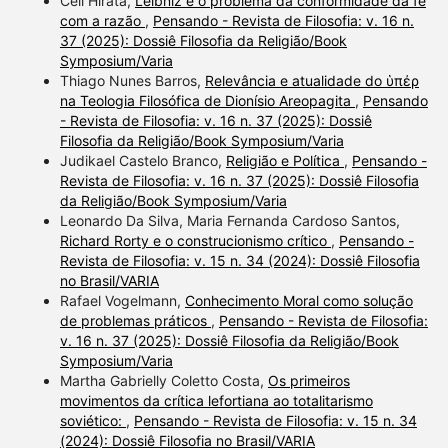
Celi Hirata,
Leibniz e o problema da conformidade da fé
com a razão
,
Pensando - Revista de Filosofia: v. 16 n.
37 (2025): Dossiê Filosofia da Religião/Book
Symposium/Varia
Thiago Nunes Barros,
Relevância e atualidade do ὑπέρ
na Teologia Filosófica de Dionísio Areopagita
,
Pensando
- Revista de Filosofia: v. 16 n. 37 (2025): Dossiê
Filosofia da Religião/Book Symposium/Varia
Judikael Castelo Branco,
Religião e Política
,
Pensando -
Revista de Filosofia: v. 16 n. 37 (2025): Dossiê Filosofia
da Religião/Book Symposium/Varia
Leonardo Da Silva, Maria Fernanda Cardoso Santos,
Richard Rorty e o construcionismo crítico
,
Pensando -
Revista de Filosofia: v. 15 n. 34 (2024): Dossiê Filosofia
no Brasil/VARIA
Rafael Vogelmann,
Conhecimento Moral como solução
de problemas práticos
,
Pensando - Revista de Filosofia:
v. 16 n. 37 (2025): Dossiê Filosofia da Religião/Book
Symposium/Varia
Martha Gabrielly Coletto Costa,
Os primeiros
movimentos da crítica lefortiana ao totalitarismo
soviético:
,
Pensando - Revista de Filosofia: v. 15 n. 34
(2024): Dossiê Filosofia no Brasil/VARIA