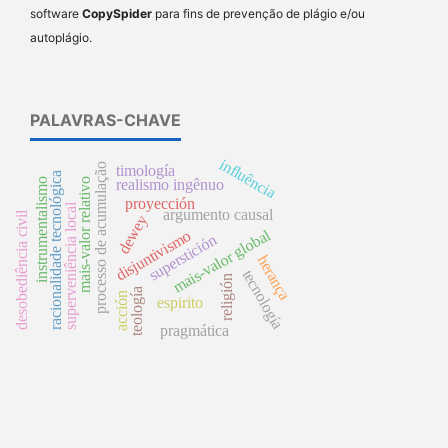
software
CopySpider
para fins de prevenção de plágio e/ou
autoplágio.
PALAVRAS-CHAVE
influência
processo de acumulação
timología
racionalidade tecnológica
instrumentalismo
mais-valor relativo
realismo ingênuo
proyección
superveniência local
argumento causal
desobediência civil
dewey
mais-valor global
disjuntivismo
superstición
herança
tecnología
religión
teología
acción
espirito
pragmática