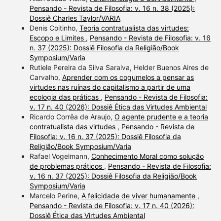
Pensando - Revista de Filosofia: v. 16 n. 38 (2025):
Dossiê Charles Taylor/VARIA
Denis Coitinho,
Teoria contratualista das virtudes:
Escopo e Limites
,
Pensando - Revista de Filosofia: v. 16
n. 37 (2025): Dossiê Filosofia da Religião/Book
Symposium/Varia
Rutiele Pereira da Silva Saraiva, Helder Buenos Aires de
Carvalho,
Aprender com os cogumelos a pensar as
virtudes nas ruínas do capitalismo a partir de uma
ecologia das práticas
,
Pensando - Revista de Filosofia:
v. 17 n. 40 (2026): Dossiê Ética das Virtudes Ambiental
Ricardo Corrêa de Araujo,
O agente prudente e a teoria
contratualista das virtudes
,
Pensando - Revista de
Filosofia: v. 16 n. 37 (2025): Dossiê Filosofia da
Religião/Book Symposium/Varia
Rafael Vogelmann,
Conhecimento Moral como solução
de problemas práticos
,
Pensando - Revista de Filosofia:
v. 16 n. 37 (2025): Dossiê Filosofia da Religião/Book
Symposium/Varia
Marcelo Perine,
A felicidade de viver humanamente
,
Pensando - Revista de Filosofia: v. 17 n. 40 (2026):
Dossiê Ética das Virtudes Ambiental