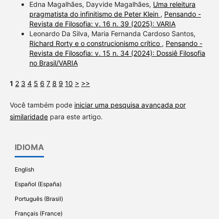
Edna Magalhães, Dayvide Magalhães,
Uma releitura
pragmatista do infinitismo de Peter Klein
,
Pensando -
Revista de Filosofia: v. 16 n. 39 (2025): VARIA
Leonardo Da Silva, Maria Fernanda Cardoso Santos,
Richard Rorty e o construcionismo crítico
,
Pensando -
Revista de Filosofia: v. 15 n. 34 (2024): Dossiê Filosofia
no Brasil/VARIA
1
2
3
4
5
6
7
8
9
10
>
>>
Você também pode
iniciar uma pesquisa avançada por
similaridade
para este artigo.
IDIOMA
English
Español (España)
Português (Brasil)
Français (France)