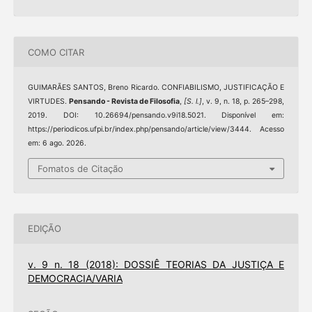
COMO CITAR
GUIMARÃES SANTOS, Breno Ricardo. CONFIABILISMO, JUSTIFICAÇÃO E
VIRTUDES.
Pensando - Revista de Filosofia
,
[S. l.]
, v. 9, n. 18, p. 265–298,
2019. DOI: 10.26694/pensando.v9i18.5021. Disponível em:
https://periodicos.ufpi.br/index.php/pensando/article/view/3444. Acesso
em: 6 ago. 2026.
Fomatos de Citação
EDIÇÃO
v. 9 n. 18 (2018): DOSSIÊ TEORIAS DA JUSTIÇA E
DEMOCRACIA/VARIA