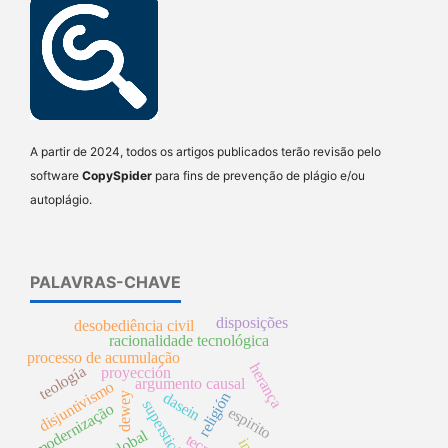
A partir de 2024, todos os artigos publicados terão revisão pelo
software
CopySpider
para fins de prevenção de plágio e/ou
autoplágio.
PALAVRAS-CHAVE
disposições
desobediência civil
racionalidade tecnológica
processo de acumulação
herança
teología
proyección
argumento causal
disjuntivismo
dasein
religión
dewey
superstición
modernização
espirito