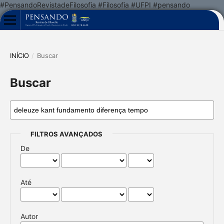
#PensandoRevistadeFilosofia #Filosofia #UFPI #pensando
INÍCIO
/
Buscar
Buscar
FILTROS AVANÇADOS
De
Até
Autor