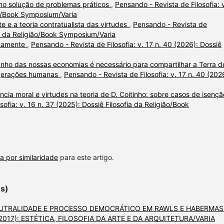
o solução de problemas práticos
,
Pensando - Revista de Filosofia: 
ião/Book Symposium/Varia
 e a teoria contratualista das virtudes
,
Pensando - Revista de
fia da Religião/Book Symposium/Varia
anamente
,
Pensando - Revista de Filosofia: v. 17 n. 40 (2026): Dossiê
nho das nossas economias é necessário para compartilhar a Terra d
s gerações humanas
,
Pensando - Revista de Filosofia: v. 17 n. 40 (202
ncia moral e virtudes na teoria de D. Coitinho: sobre casos de isençã
ofia: v. 16 n. 37 (2025): Dossiê Filosofia da Religião/Book
a por similaridade
para este artigo.
es)
UTRALIDADE E PROCESSO DEMOCRÁTICO EM RAWLS E HABERMA
 16 (2017): ESTÉTICA, FILOSOFIA DA ARTE E DA ARQUITETURA/VARIA