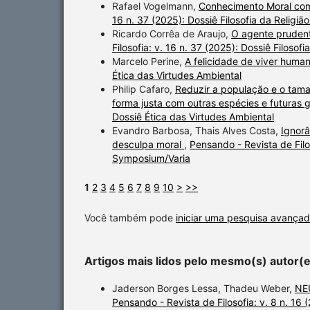
Rafael Vogelmann,
Conhecimento Moral com
16 n. 37 (2025): Dossiê Filosofia da Relig
Ricardo Corrêa de Araujo,
O agente prudente
Filosofia: v. 16 n. 37 (2025): Dossiê Filoso
Marcelo Perine,
A felicidade de viver hum
Ética das Virtudes Ambiental
Philip Cafaro,
Reduzir a população e o tama
forma justa com outras espécies e futura
Dossiê Ética das Virtudes Ambiental
Evandro Barbosa, Thais Alves Costa,
Ignorâ
desculpa moral
,
Pensando - Revista de Filos
Symposium/Varia
1
2
3
4
5
6
7
8
9
10
>
>>
Você também pode
iniciar uma pesquisa avançad
Artigos mais lidos pelo mesmo(s) autor(
Jaderson Borges Lessa, Thadeu Weber,
NE
Pensando - Revista de Filosofia: v. 8 n.