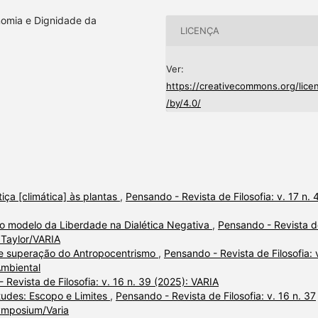
onomia e Dignidade da
LICENÇA
Ver:
https://creativecommons.org/lice
/by/4.0/
tiça [climática] às plantas
,
Pensando - Revista de Filosofia: v. 17 n. 
 no modelo da Liberdade na Dialética Negativa
,
Pensando - Revista d
s Taylor/VARIA
 e superação do Antropocentrismo
,
Pensando - Revista de Filosofia: 
Ambiental
 Revista de Filosofia: v. 16 n. 39 (2025): VARIA
rtudes: Escopo e Limites
,
Pensando - Revista de Filosofia: v. 16 n. 37
Symposium/Varia