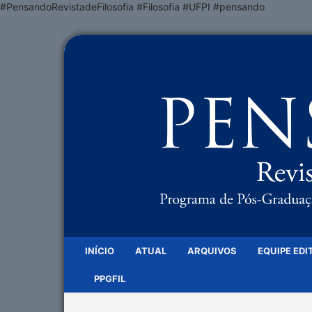
#PensandoRevistadeFilosofia #Filosofia #UFPI #pensando
INÍCIO
ATUAL
ARQUIVOS
EQUIPE EDI
PPGFIL