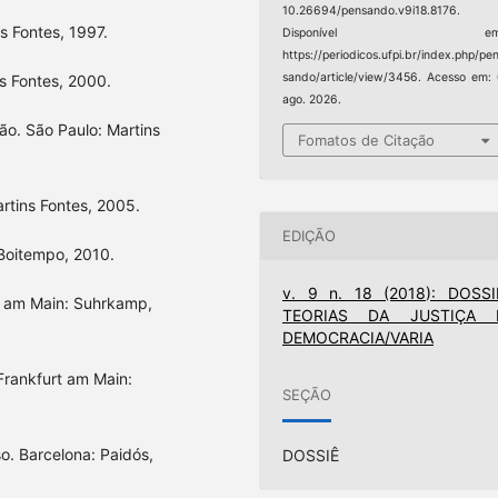
10.26694/pensando.v9i18.8176.
s Fontes, 1997.
Disponível em
https://periodicos.ufpi.br/index.php/pe
sando/article/view/3456. Acesso em:
ns Fontes, 2000.
ago. 2026.
ão. São Paulo: Martins
Fomatos de Citação
Martins Fontes, 2005.
EDIÇÃO
 Boitempo, 2010.
v. 9 n. 18 (2018): DOSSI
rt am Main: Suhrkamp,
TEORIAS DA JUSTIÇA 
DEMOCRACIA/VARIA
Frankfurt am Main:
SEÇÃO
so. Barcelona: Paidós,
DOSSIÊ