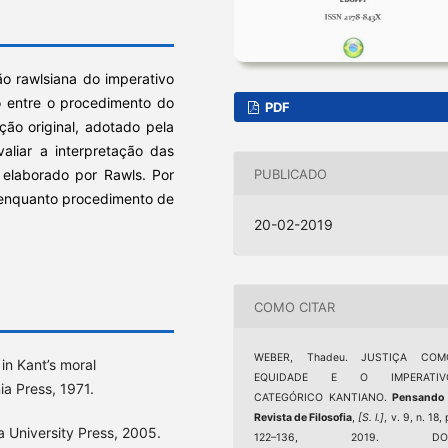
ão rawlsiana do imperativo
ão entre o procedimento do
PDF
ção original, adotado pela
valiar a interpretação das
PUBLICADO
 elaborado por Rawls. Por
o enquanto procedimento de
20-02-2019
COMO CITAR
WEBER, Thadeu. JUSTIÇA COM
in Kant’s moral
EQUIDADE E O IMPERATIV
ia Press, 1971.
CATEGÓRICO KANTIANO.
Pensando 
Revista de Filosofia
,
[S. l.]
, v. 9, n. 18, 
a University Press, 2005.
122–136, 2019. DOI