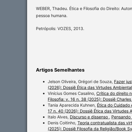
WEBER, Thadeu. Ética e Filosofia do Direito: Aut
pessoa humana.
Petrópolis: VOZES, 2013.
Artigos Semelhantes
Jelson Oliveira, Grégori de Souza,
Fazer jus
(2026): Dossiê Ética das Virtudes Ambiental
Vinícius Gomes Casalino,
Crítica do direito
Filosofia: v. 16 n. 38 (2025): Dossiê Charle
Tania Aparecida Kuhnen,
Ética do Cuidado
17 n. 40 (2026): Dossiê Ética das Virtudes 
Italo Alves,
Discurso e dissenso
,
Pensando -
Denis Coitinho,
Teoria contratualista das vi
(2025): Dossiê Filosofia da Religião/Book 