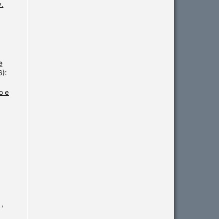
v.
e
6):
o e
S
,