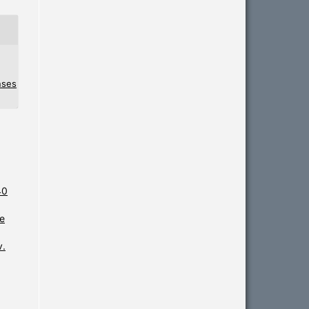
nses
40
e
v.