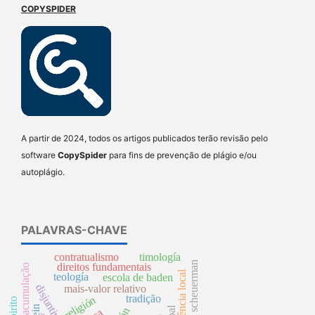
COPYSPIDER
A partir de 2024, todos os artigos publicados terão revisão pelo
software
CopySpider
para fins de prevenção de plágio e/ou
autoplágio.
PALAVRAS-CHAVE
contratualismo
timología
william scheuerman
direitos fundamentais
superveniência local
teología
escola de baden
disjuntivismo
mais-valor relativo
tradição
religión
espirito