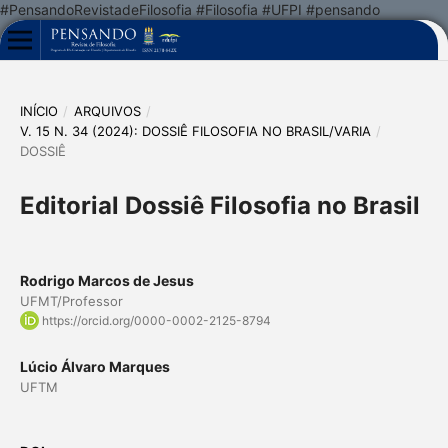
#PensandoRevistadeFilosofia #Filosofia #UFPI #pensando
INÍCIO
/
ARQUIVOS
/
V. 15 N. 34 (2024): DOSSIÊ FILOSOFIA NO BRASIL/VARIA
/
DOSSIÊ
Editorial Dossiê Filosofia no Brasil
Rodrigo Marcos de Jesus
UFMT/Professor
https://orcid.org/0000-0002-2125-8794
Lúcio Álvaro Marques
UFTM