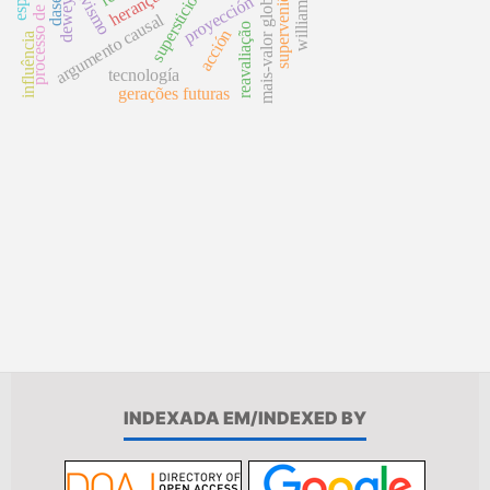
processo de acumulação
dasein
mais-valor global
superstición
herança
proyección
dewey
argumento causal
reavaliação
acción
influência
tecnología
gerações futuras
INDEXADA EM/INDEXED BY