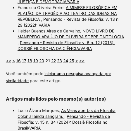
JUSTIÇA E DEMOCRACIA/VARIA
Francisco Oliveira Freire,
A MIMESE FILOSÓFICA EM
PLATÃO: DA TRAGÉDIA AO TEATRO DAS IDEIAS NA
REPÚBLICA
,
Pensando - Revista de Filosofia: v. 13 n.
29 (2022): VARIA
Helder Buenos Aires de Carvalho,
NOVO LIVRO DE
MANFREDO ARAÚJO DE OLIVEIRA SOBRE ONTOLOGIA
,
Pensando - Revista de Filosofia: v. 6 n. 12 (2015):
DOSSIÊ FILOSOFIA DA CIÊNCIA/VARIA
<<
<
16
17
18
19
20
21
22
23
24
25
>
>>
Você também pode
iniciar uma pesquisa avançada por
similaridade
para este artigo.
Artigos mais lidos pelo mesmo(s) autor(es)
Lucio Álvaro Marques,
As Veias abertas da Filosofia
Colonial ainda sangram.
,
Pensando - Revista de
Filosofia: v. 15 n. 34 (2024): Dossiê Filosofia no
Brasil/VARIA