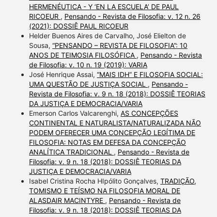
HERMENÉUTICA - Y ‘EN LA ESCUELA’ DE PAUL
RICOEUR
,
Pensando - Revista de Filosofia: v. 12 n. 26
(2021): DOSSIÊ PAUL RICOEUR
Helder Buenos Aires de Carvalho, José Elielton de
Sousa,
“PENSANDO – REVISTA DE FILOSOFIA”: 10
ANOS DE TEIMOSIA FILOSÓFICA
,
Pensando - Revista
de Filosofia: v. 10 n. 19 (2019): VARIA
José Henrique Assai,
“MAIS IDH” E FILOSOFIA SOCIAL:
UMA QUESTÃO DE JUSTIÇA SOCIAL
,
Pensando -
Revista de Filosofia: v. 9 n. 18 (2018): DOSSIÊ TEORIAS
DA JUSTIÇA E DEMOCRACIA/VARIA
Emerson Carlos Valcarenghi,
AS CONCEPÇÕES
CONTINENTAL E NATURALISTA/NATURALIZADA NÃO
PODEM OFERECER UMA CONCEPÇÃO LEGÍTIMA DE
FILOSOFIA: NOTAS EM DEFESA DA CONCEPÇÃO
ANALÍTICA TRADICIONAL
,
Pensando - Revista de
Filosofia: v. 9 n. 18 (2018): DOSSIÊ TEORIAS DA
JUSTIÇA E DEMOCRACIA/VARIA
Isabel Cristina Rocha HIpólito Gonçalves,
TRADIÇÃO,
TOMISMO E TEÍSMO NA FILOSOFIA MORAL DE
ALASDAIR MACINTYRE
,
Pensando - Revista de
Filosofia: v. 9 n. 18 (2018): DOSSIÊ TEORIAS DA