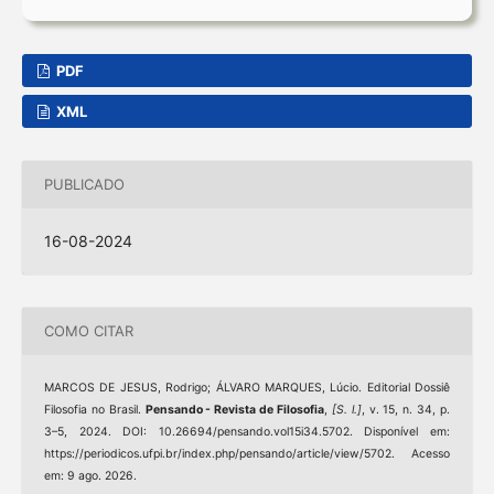
PDF
XML
PUBLICADO
16-08-2024
COMO CITAR
MARCOS DE JESUS, Rodrigo; ÁLVARO MARQUES, Lúcio. Editorial Dossiê
Filosofia no Brasil.
Pensando - Revista de Filosofia
,
[S. l.]
, v. 15, n. 34, p.
3–5, 2024. DOI: 10.26694/pensando.vol15i34.5702. Disponível em:
https://periodicos.ufpi.br/index.php/pensando/article/view/5702. Acesso
em: 9 ago. 2026.