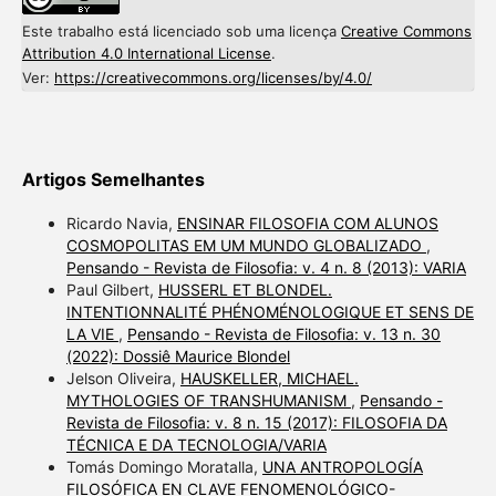
Este trabalho está licenciado sob uma licença
Creative Commons
Attribution 4.0 International License
.
Ver:
https://creativecommons.org/licenses/by/4.0/
Artigos Semelhantes
Ricardo Navia,
ENSINAR FILOSOFIA COM ALUNOS
COSMOPOLITAS EM UM MUNDO GLOBALIZADO
,
Pensando - Revista de Filosofia: v. 4 n. 8 (2013): VARIA
Paul Gilbert,
HUSSERL ET BLONDEL.
INTENTIONNALITÉ PHÉNOMÉNOLOGIQUE ET SENS DE
LA VIE
,
Pensando - Revista de Filosofia: v. 13 n. 30
(2022): Dossiê Maurice Blondel
Jelson Oliveira,
HAUSKELLER, MICHAEL.
MYTHOLOGIES OF TRANSHUMANISM
,
Pensando -
Revista de Filosofia: v. 8 n. 15 (2017): FILOSOFIA DA
TÉCNICA E DA TECNOLOGIA/VARIA
Tomás Domingo Moratalla,
UNA ANTROPOLOGÍA
FILOSÓFICA EN CLAVE FENOMENOLÓGICO-