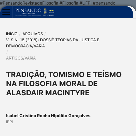
#PensandoRevistadeFilosofia #Filosofia #UFPI #pensando
INÍCIO
/
ARQUIVOS
/
V. 9 N. 18 (2018): DOSSIÊ TEORIAS DA JUSTIÇA E
DEMOCRACIA/VARIA
/
ARTIGOS/VARIA
TRADIÇÃO, TOMISMO E TEÍSMO
NA FILOSOFIA MORAL DE
ALASDAIR MACINTYRE
Isabel Cristina Rocha HIpólito Gonçalves
IFPI