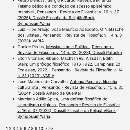
Pedro Merlussi, Sérgio Ricardo Neves de Miranda,
Teísmo cético e a condição de acesso epistêmico
razoável
,
Pensando - Revista de Filosofia: v. 16 n. 37
(2025): Dossiê Filosofia da Religião/Book
Symposium/Varia
Luiz Filipe Araújo, João Maurício Adeodato,
O Nietzsche
dos juristas
,
Pensando - Revista de Filosofia: v. 14 n. 31
(2023): VARIA
Oneide Perius,
Messianismo e Política
,
Pensando -
Revista de Filosofia: v. 14 n. 32 (2023): Dossiê Patočka
Elton Vitoriano Ribeiro,
MacINTYRE, Alasdair. Edith
Stein: Um prólogo filosófico, 1913-1922. Campinas: Ed.
Ecclesiae, 2022.
,
Pensando - Revista de Filosofia: v. 14
n. 31 (2023): VARIA
José Maurício de Carvalho,
Antônio Paim e a filosofia
culturalista
,
Pensando - Revista de Filosofia: v. 15 n. 35
(2024): Dossiê Antero de Quental
Marciano Adilio Spica,
Uma defesa filosófica do
sincretismo religioso
,
Pensando - Revista de Filosofia:
v. 16 n. 37 (2025): Dossiê Filosofia da Religião/Book
Symposium/Varia
1
2
3
4
5
6
7
8
9
10
>
>>