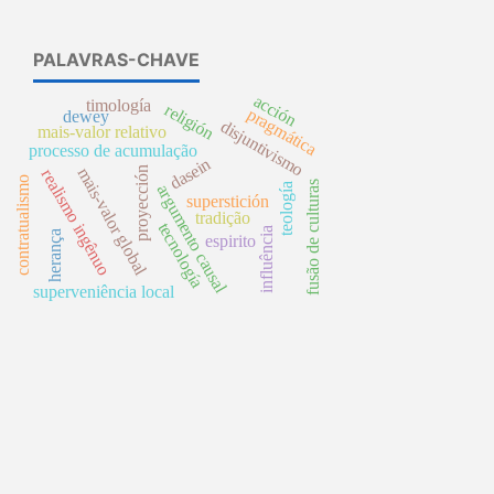
PALAVRAS-CHAVE
acción
timología
religión
pragmática
dewey
disjuntivismo
mais-valor relativo
processo de acumulação
dasein
mais-valor global
proyección
realismo ingênuo
contratualismo
fusão de culturas
teología
argumento causal
superstición
tradição
tecnología
influência
herança
espirito
superveniência local