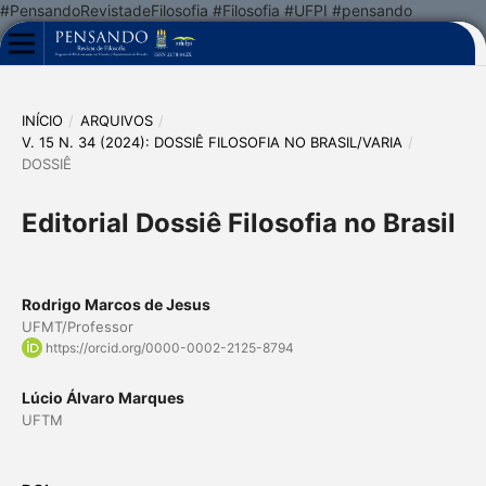
#PensandoRevistadeFilosofia #Filosofia #UFPI #pensando
INÍCIO
/
ARQUIVOS
/
V. 15 N. 34 (2024): DOSSIÊ FILOSOFIA NO BRASIL/VARIA
/
DOSSIÊ
Editorial Dossiê Filosofia no Brasil
Rodrigo Marcos de Jesus
UFMT/Professor
https://orcid.org/0000-0002-2125-8794
Lúcio Álvaro Marques
UFTM