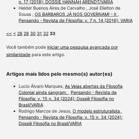
n. 17 (2018): DOSSIÊ HANNAH ARENDT/VARIA
Helder Buenos Aires de Carvalho , José Elielton de
Sousa ,
OS BARBAROS JÁ NOS GOVERNAM! - II
,
Pensando - Revista de Filosofia: v. 7 n. 14 (2016): VARIA
<<
<
28
29
30
31
32
33
Você também pode
iniciar uma pesquisa avançada por
similaridade
para este artigo.
Artigos mais lidos pelo mesmo(s) autor(es)
Lucio Álvaro Marques,
As Veias abertas da Filosofia
Colonial ainda sangram.
,
Pensando - Revista de
Filosofia: v. 15 n. 34 (2024): Dossiê Filosofia no
Brasil/VARIA
Rodrigo Marcos de Jesus,
O modelo estruturalista
,
Pensando - Revista de Filosofia: v. 15 n. 34 (2024):
Dossiê Filosofia no Brasil/VARIA