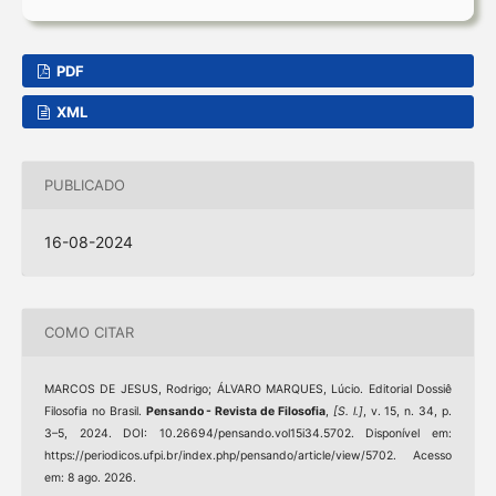
PDF
XML
PUBLICADO
16-08-2024
COMO CITAR
MARCOS DE JESUS, Rodrigo; ÁLVARO MARQUES, Lúcio. Editorial Dossiê
Filosofia no Brasil.
Pensando - Revista de Filosofia
,
[S. l.]
, v. 15, n. 34, p.
3–5, 2024. DOI: 10.26694/pensando.vol15i34.5702. Disponível em:
https://periodicos.ufpi.br/index.php/pensando/article/view/5702. Acesso
em: 8 ago. 2026.