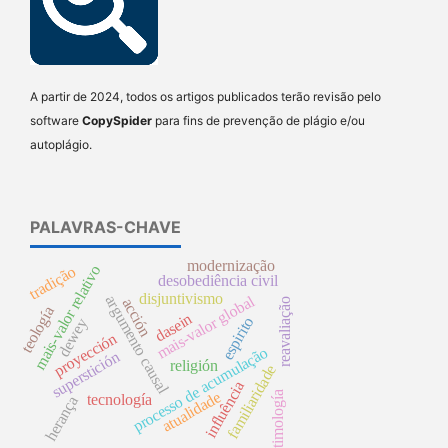
A partir de 2024, todos os artigos publicados terão revisão pelo
software
CopySpider
para fins de prevenção de plágio e/ou
autoplágio.
PALAVRAS-CHAVE
modernização
mais-valor relativo
tradição
desobediência civil
disjuntivismo
mais-valor global
argumento causal
acción
reavaliação
teología
dasein
espirito
dewey
proyección
processo de acumulação
superstición
religión
familiaridade
influência
atualidade
timología
tecnología
herança