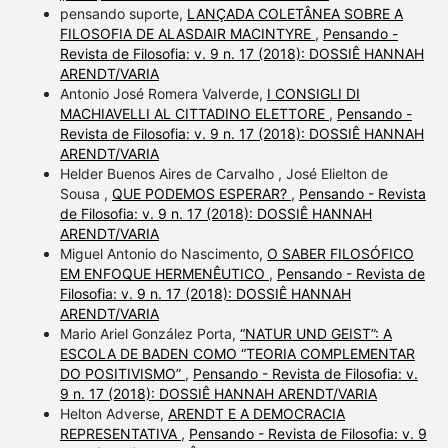
pensando suporte,
LANÇADA COLETÂNEA SOBRE A
FILOSOFIA DE ALASDAIR MACINTYRE
,
Pensando -
Revista de Filosofia: v. 9 n. 17 (2018): DOSSIÊ HANNAH
ARENDT/VARIA
Antonio José Romera Valverde,
I CONSIGLI DI
MACHIAVELLI AL CITTADINO ELETTORE
,
Pensando -
Revista de Filosofia: v. 9 n. 17 (2018): DOSSIÊ HANNAH
ARENDT/VARIA
Helder Buenos Aires de Carvalho , José Elielton de
Sousa ,
QUE PODEMOS ESPERAR?
,
Pensando - Revista
de Filosofia: v. 9 n. 17 (2018): DOSSIÊ HANNAH
ARENDT/VARIA
Miguel Antonio do Nascimento,
O SABER FILOSÓFICO
EM ENFOQUE HERMENÊUTICO
,
Pensando - Revista de
Filosofia: v. 9 n. 17 (2018): DOSSIÊ HANNAH
ARENDT/VARIA
Mario Ariel González Porta,
“NATUR UND GEIST”: A
ESCOLA DE BADEN COMO “TEORIA COMPLEMENTAR
DO POSITIVISMO”
,
Pensando - Revista de Filosofia: v.
9 n. 17 (2018): DOSSIÊ HANNAH ARENDT/VARIA
Helton Adverse,
ARENDT E A DEMOCRACIA
REPRESENTATIVA
,
Pensando - Revista de Filosofia: v. 9