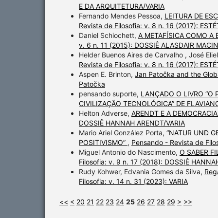
E DA ARQUITETURA/VARIA
Fernando Mendes Pessoa,
LEITURA DE ES
Revista de Filosofia: v. 8 n. 16 (2017):
Daniel Schiochett,
A METAFÍSICA COMO A
v. 6 n. 11 (2015): DOSSIÊ ALASDAIR MACI
Helder Buenos Aires de Carvalho , José Elie
Revista de Filosofia: v. 8 n. 16 (2017):
Aspen E. Brinton,
Jan Patočka and the Glo
Patočka
pensando suporte,
LANÇADO O LIVRO “O 
CIVILIZAÇÃO TECNOLÓGICA” DE FLAVIA
Helton Adverse,
ARENDT E A DEMOCRACIA
DOSSIÊ HANNAH ARENDT/VARIA
Mario Ariel González Porta,
“NATUR UND G
POSITIVISMO”
,
Pensando - Revista de Fil
Miguel Antonio do Nascimento,
O SABER F
Filosofia: v. 9 n. 17 (2018): DOSSIÊ HAN
Rudy Kohwer, Edvania Gomes da Silva,
Rega
Filosofia: v. 14 n. 31 (2023): VARIA
<<
<
20
21
22
23
24
25
26
27
28
29
>
>>