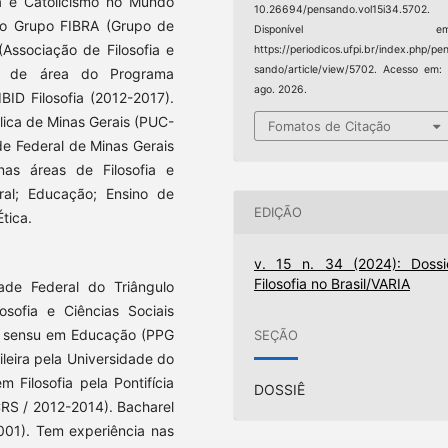
a e Catolicismo no Mundo
10.26694/pensando.vol15i34.5702.
 do Grupo FIBRA (Grupo de
Disponível em
(Associação de Filosofia e
https://periodicos.ufpi.br/index.php/pe
sando/article/view/5702. Acesso em:
or de área do Programa
ago. 2026.
IBID Filosofia (2012-2017).
lica de Minas Gerais (PUC-
Fomatos de Citação
e Federal de Minas Gerais
as áreas de Filosofia e
ral; Educação; Ensino de
EDIÇÃO
Ética.
v. 15 n. 34 (2024): Dossi
Filosofia no Brasil/VARIA
dade Federal do Triângulo
sofia e Ciências Sociais
o sensu em Educação (PPG
SEÇÃO
leira pela Universidade do
 Filosofia pela Pontifícia
DOSSIÊ
CRS / 2012-2014). Bacharel
001). Tem experiência nas