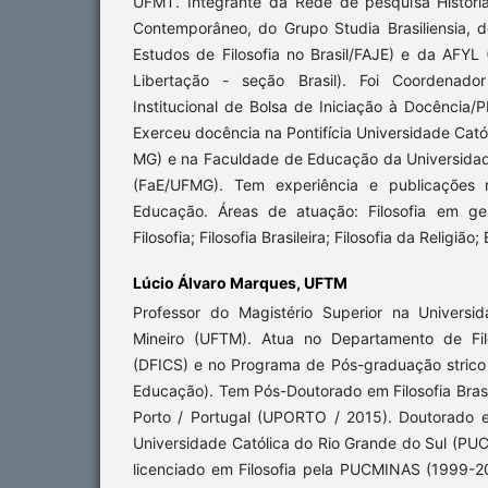
UFMT. Integrante da Rede de pesquisa Históri
Contemporâneo, do Grupo Studia Brasiliensia,
Estudos de Filosofia no Brasil/FAJE) e da AFYL 
Libertação - seção Brasil). Foi Coordenad
Institucional de Bolsa de Iniciação à Docência/P
Exerceu docência na Pontifícia Universidade Cató
MG) e na Faculdade de Educação da Universidad
(FaE/UFMG). Tem experiência e publicações n
Educação. Áreas de atuação: Filosofia em ge
Filosofia; Filosofia Brasileira; Filosofia da Religião; 
Lúcio Álvaro Marques,
UFTM
Professor do Magistério Superior na Universi
Mineiro (UFTM). Atua no Departamento de Filo
(DFICS) e no Programa de Pós-graduação stric
Educação). Tem Pós-Doutorado em Filosofia Brasi
Porto / Portugal (UPORTO / 2015). Doutorado em
Universidade Católica do Rio Grande do Sul (PU
licenciado em Filosofia pela PUCMINAS (1999-2