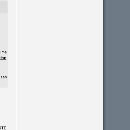
 uma
tion
nses
ARTE