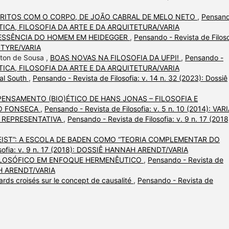
CRITOS COM O CORPO, DE JOÃO CABRAL DE MELO NETO
,
Pensand
 ESTÉTICA, FILOSOFIA DA ARTE E DA ARQUITETURA/VARIA
 ESSÊNCIA DO HOMEM EM HEIDEGGER
,
Pensando - Revista de Filoso
NTYRE/VARIA
lton de Sousa ,
BOAS NOVAS NA FILOSOFIA DA UFPI!
,
Pensando -
 ESTÉTICA, FILOSOFIA DA ARTE E DA ARQUITETURA/VARIA
bal South
,
Pensando - Revista de Filosofia: v. 14 n. 32 (2023): Dossiê
PENSAMENTO (BIO)ÉTICO DE HANS JONAS – FILOSOFIA E
NO FONSECA
,
Pensando - Revista de Filosofia: v. 5 n. 10 (2014): VAR
 REPRESENTATIVA
,
Pensando - Revista de Filosofia: v. 9 n. 17 (2018
EIST”: A ESCOLA DE BADEN COMO “TEORIA COMPLEMENTAR DO
osofia: v. 9 n. 17 (2018): DOSSIÊ HANNAH ARENDT/VARIA
ILOSÓFICO EM ENFOQUE HERMENÊUTICO
,
Pensando - Revista de
NAH ARENDT/VARIA
rds croisés sur le concept de causalité
,
Pensando - Revista de