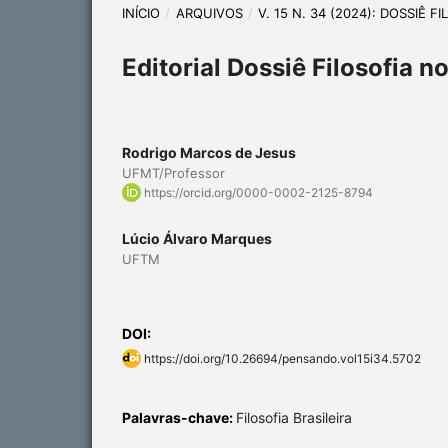
INÍCIO
/
ARQUIVOS
/
V. 15 N. 34 (2024): DOSSIÊ F
Editorial Dossiê Filosofia no
Rodrigo Marcos de Jesus
UFMT/Professor
https://orcid.org/0000-0002-2125-8794
Lúcio Álvaro Marques
UFTM
DOI:
https://doi.org/10.26694/pensando.vol15i34.5702
Palavras-chave:
Filosofia Brasileira