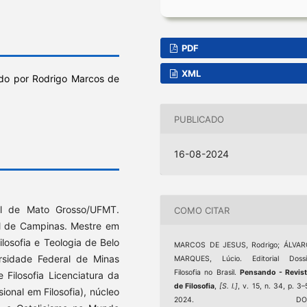
PDF
XML
ado por Rodrigo Marcos de
PUBLICADO
16-08-2024
ral de Mato Grosso/UFMT.
COMO CITAR
l de Campinas. Mestre em
ilosofia e Teologia de Belo
MARCOS DE JESUS, Rodrigo; ÁLVAR
ersidade Federal de Minas
MARQUES, Lúcio. Editorial Dossi
Filosofia no Brasil.
Pensando - Revis
Filosofia Licenciatura da
de Filosofia
,
[S. l.]
, v. 15, n. 34, p. 3–
onal em Filosofia), núcleo
2024. DOI