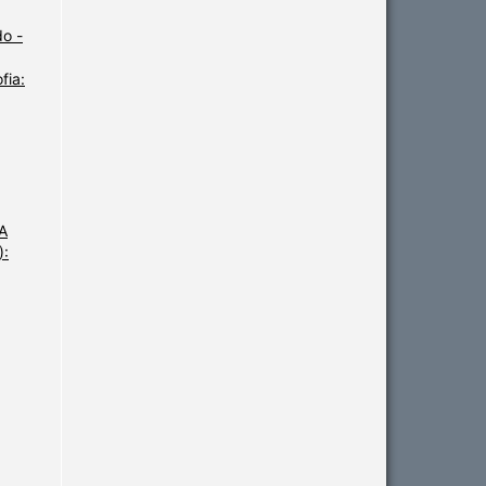
o -
fia:
IA
):