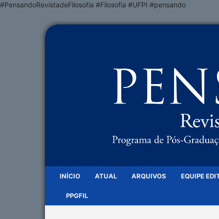
#PensandoRevistadeFilosofia #Filosofia #UFPI #pensando
INÍCIO
ATUAL
ARQUIVOS
EQUIPE EDI
PPGFIL