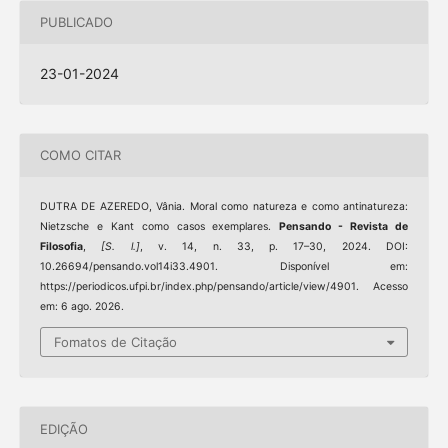
PUBLICADO
23-01-2024
COMO CITAR
DUTRA DE AZEREDO, Vânia. Moral como natureza e como antinatureza:
Nietzsche e Kant como casos exemplares.
Pensando - Revista de
Filosofia
,
[S. l.]
, v. 14, n. 33, p. 17–30, 2024. DOI:
10.26694/pensando.vol14i33.4901. Disponível em:
https://periodicos.ufpi.br/index.php/pensando/article/view/4901. Acesso
em: 6 ago. 2026.
Fomatos de Citação
EDIÇÃO