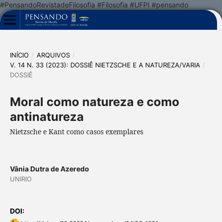
#PensandoRevistadeFilosofia #Filosofia #UFPI #pensando
INÍCIO
/
ARQUIVOS
/
V. 14 N. 33 (2023): DOSSIÊ NIETZSCHE E A NATUREZA/VARIA
/
DOSSIÊ
Moral como natureza e como
antinatureza
Nietzsche e Kant como casos exemplares
Vânia Dutra de Azeredo
UNIRIO
DOI: