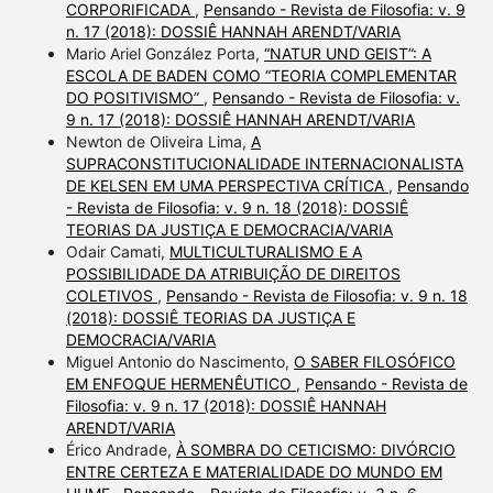
CORPORIFICADA
,
Pensando - Revista de Filosofia: v. 9
n. 17 (2018): DOSSIÊ HANNAH ARENDT/VARIA
Mario Ariel González Porta,
“NATUR UND GEIST”: A
ESCOLA DE BADEN COMO “TEORIA COMPLEMENTAR
DO POSITIVISMO”
,
Pensando - Revista de Filosofia: v.
9 n. 17 (2018): DOSSIÊ HANNAH ARENDT/VARIA
Newton de Oliveira Lima,
A
SUPRACONSTITUCIONALIDADE INTERNACIONALISTA
DE KELSEN EM UMA PERSPECTIVA CRÍTICA
,
Pensando
- Revista de Filosofia: v. 9 n. 18 (2018): DOSSIÊ
TEORIAS DA JUSTIÇA E DEMOCRACIA/VARIA
Odair Camati,
MULTICULTURALISMO E A
POSSIBILIDADE DA ATRIBUIÇÃO DE DIREITOS
COLETIVOS
,
Pensando - Revista de Filosofia: v. 9 n. 18
(2018): DOSSIÊ TEORIAS DA JUSTIÇA E
DEMOCRACIA/VARIA
Miguel Antonio do Nascimento,
O SABER FILOSÓFICO
EM ENFOQUE HERMENÊUTICO
,
Pensando - Revista de
Filosofia: v. 9 n. 17 (2018): DOSSIÊ HANNAH
ARENDT/VARIA
Érico Andrade,
À SOMBRA DO CETICISMO: DIVÓRCIO
ENTRE CERTEZA E MATERIALIDADE DO MUNDO EM