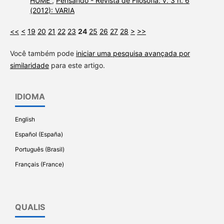
HUME
,
Pensando - Revista de Filosofia: v. 3 n. 6
(2012): VARIA
<<
<
19
20
21
22
23
24
25
26
27
28
>
>>
Você também pode
iniciar uma pesquisa avançada por
similaridade
para este artigo.
IDIOMA
English
Español (España)
Português (Brasil)
Français (France)
QUALIS