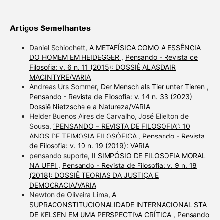
Artigos Semelhantes
Daniel Schiochett,
A METAFÍSICA COMO A ESSÊNCIA
DO HOMEM EM HEIDEGGER
,
Pensando - Revista de
Filosofia: v. 6 n. 11 (2015): DOSSIÊ ALASDAIR
MACINTYRE/VARIA
Andreas Urs Sommer,
Der Mensch als Tier unter Tieren
,
Pensando - Revista de Filosofia: v. 14 n. 33 (2023):
Dossiê Nietzsche e a Natureza/VARIA
Helder Buenos Aires de Carvalho, José Elielton de
Sousa,
“PENSANDO – REVISTA DE FILOSOFIA”: 10
ANOS DE TEIMOSIA FILOSÓFICA
,
Pensando - Revista
de Filosofia: v. 10 n. 19 (2019): VARIA
pensando suporte,
II SIMPÓSIO DE FILOSOFIA MORAL
NA UFPI
,
Pensando - Revista de Filosofia: v. 9 n. 18
(2018): DOSSIÊ TEORIAS DA JUSTIÇA E
DEMOCRACIA/VARIA
Newton de Oliveira Lima,
A
SUPRACONSTITUCIONALIDADE INTERNACIONALISTA
DE KELSEN EM UMA PERSPECTIVA CRÍTICA
,
Pensando