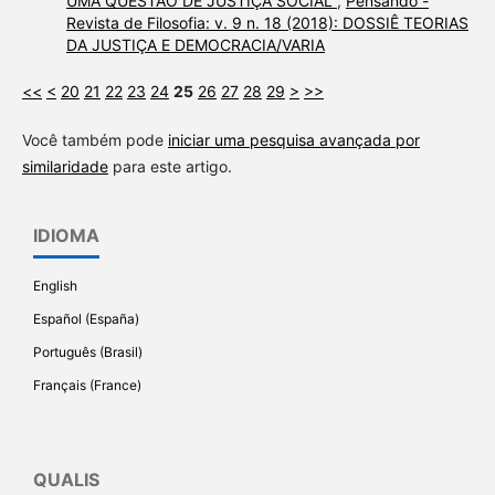
UMA QUESTÃO DE JUSTIÇA SOCIAL
,
Pensando -
Revista de Filosofia: v. 9 n. 18 (2018): DOSSIÊ TEORIAS
DA JUSTIÇA E DEMOCRACIA/VARIA
<<
<
20
21
22
23
24
25
26
27
28
29
>
>>
Você também pode
iniciar uma pesquisa avançada por
similaridade
para este artigo.
IDIOMA
English
Español (España)
Português (Brasil)
Français (France)
QUALIS