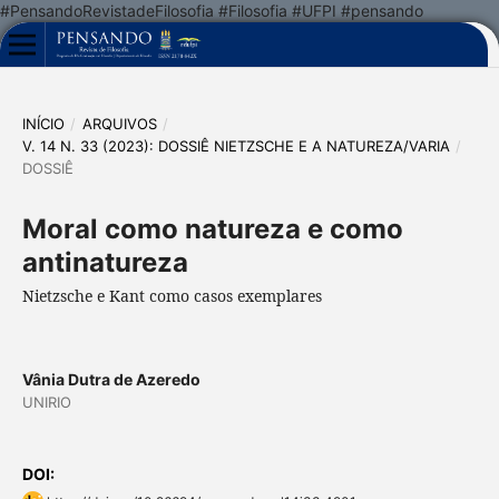
#PensandoRevistadeFilosofia #Filosofia #UFPI #pensando
INÍCIO
/
ARQUIVOS
/
V. 14 N. 33 (2023): DOSSIÊ NIETZSCHE E A NATUREZA/VARIA
/
DOSSIÊ
Moral como natureza e como
antinatureza
Nietzsche e Kant como casos exemplares
Vânia Dutra de Azeredo
UNIRIO
DOI: