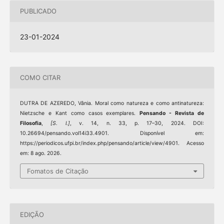
PUBLICADO
23-01-2024
COMO CITAR
DUTRA DE AZEREDO, Vânia. Moral como natureza e como antinatureza:
Nietzsche e Kant como casos exemplares.
Pensando - Revista de
Filosofia
,
[S. l.]
, v. 14, n. 33, p. 17–30, 2024. DOI:
10.26694/pensando.vol14i33.4901. Disponível em:
https://periodicos.ufpi.br/index.php/pensando/article/view/4901. Acesso
em: 8 ago. 2026.
Fomatos de Citação
EDIÇÃO