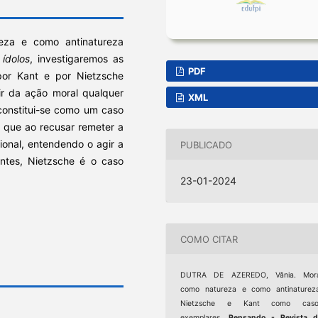
eza e como antinatureza
ídolos
, investigaremos as
PDF
por Kant e por Nietzsche
ir da ação moral qualquer
XML
 constitui-se como um caso
, que ao recusar remeter a
ional, entendendo o agir a
PUBLICADO
entes, Nietzsche é o caso
23-01-2024
COMO CITAR
DUTRA DE AZEREDO, Vânia. Mora
como natureza e como antinaturez
Nietzsche e Kant como caso
exemplares.
Pensando - Revista d