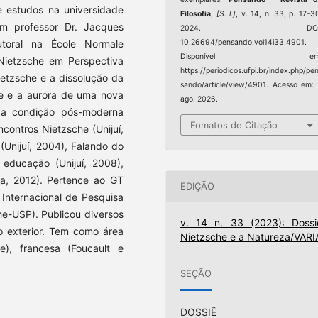
e estudos na universidade
Filosofia
,
[S. l.]
, v. 14, n. 33, p. 17–3
om professor Dr. Jacques
2024. DOI
utoral na École Normale
10.26694/pensando.vol14i33.4901.
Disponível em
 Nietzsche em Perspectiva
https://periodicos.ufpi.br/index.php/pe
ietzsche e a dissolução da
sando/article/view/4901. Acesso em:
che e a aurora de uma nova
ago. 2026.
e a condição pós-moderna
Fomatos de Citação
ncontros Nietzsche (Unijuí,
(Unijuí, 2004), Falando do
e educação (Unijuí, 2008),
lva, 2012). Pertence ao GT
EDIÇÃO
Internacional de Pesquisa
e-USP). Publicou diversos
v. 14 n. 33 (2023): Dossi
no exterior. Tem como área
Nietzsche e a Natureza/VARI
he), francesa (Foucault e
SEÇÃO
DOSSIÊ