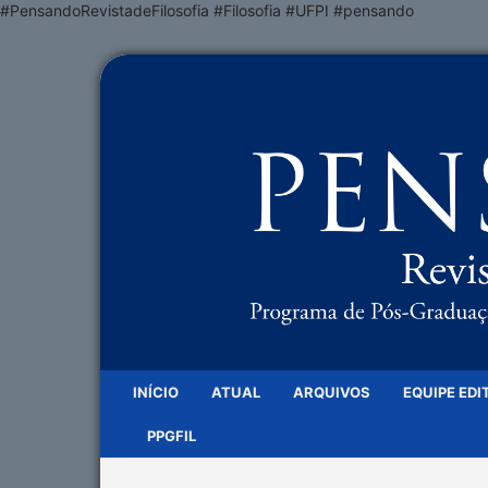
#PensandoRevistadeFilosofia #Filosofia #UFPI #pensando
INÍCIO
ATUAL
ARQUIVOS
EQUIPE EDI
PPGFIL