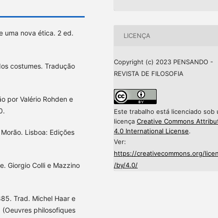
e uma nova ética. 2 ed.
LICENÇA
Copyright (c) 2023 PENSANDO -
dos costumes. Tradução
REVISTA DE FILOSOFIA
mão por Valério Rohden e
0.
Este trabalho está licenciado sob
licença
Creative Commons Attribu
4.0 International License
.
ur Morão. Lisboa: Edições
Ver:
https://creativecommons.org/lice
/by/4.0/
. Giorgio Colli e Mazzino
5. Trad. Michel Haar e
. (Oeuvres philosofiques