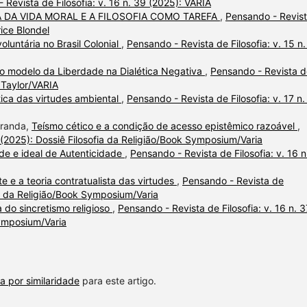
 Revista de Filosofia: v. 16 n. 39 (2025): VARIA
A DA VIDA MORAL E A FILOSOFIA COMO TAREFA
,
Pensando - Revis
rice Blondel
luntária no Brasil Colonial
,
Pensando - Revista de Filosofia: v. 15 n
 no modelo da Liberdade na Dialética Negativa
,
Pensando - Revista d
s Taylor/VARIA
ica das virtudes ambiental
,
Pensando - Revista de Filosofia: v. 17 n.
iranda,
Teísmo cético e a condição de acesso epistêmico razoável
,
7 (2025): Dossiê Filosofia da Religião/Book Symposium/Varia
ade e ideal de Autenticidade
,
Pensando - Revista de Filosofia: v. 16 n
 e a teoria contratualista das virtudes
,
Pensando - Revista de
fia da Religião/Book Symposium/Varia
 do sincretismo religioso
,
Pensando - Revista de Filosofia: v. 16 n. 3
Symposium/Varia
a por similaridade
para este artigo.