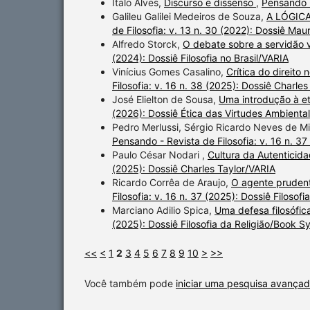
Italo Alves,
Discurso e dissenso
,
Pensando -
Galileu Galilei Medeiros de Souza,
A LÓGIC
de Filosofia: v. 13 n. 30 (2022): Dossiê Mau
Alfredo Storck,
O debate sobre a servidão vo
(2024): Dossiê Filosofia no Brasil/VARIA
Vinícius Gomes Casalino,
Crítica do direito
Filosofia: v. 16 n. 38 (2025): Dossiê Charle
José Elielton de Sousa,
Uma introdução à et
(2026): Dossiê Ética das Virtudes Ambiental
Pedro Merlussi, Sérgio Ricardo Neves de M
Pensando - Revista de Filosofia: v. 16 n. 3
Paulo César Nodari ,
Cultura da Autenticid
(2025): Dossiê Charles Taylor/VARIA
Ricardo Corrêa de Araujo,
O agente prudente
Filosofia: v. 16 n. 37 (2025): Dossiê Filoso
Marciano Adilio Spica,
Uma defesa filosófica
(2025): Dossiê Filosofia da Religião/Book 
<<
<
1
2
3
4
5
6
7
8
9
10
>
>>
Você também pode
iniciar uma pesquisa avançad