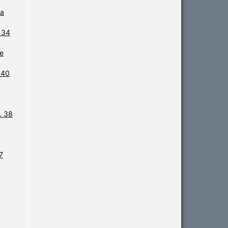
ta
. 34
e
 40
. 38
7