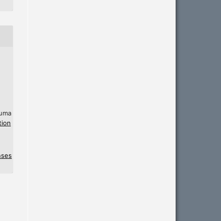
 uma
tion
nses