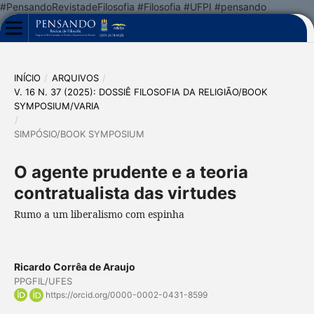
#PensandoRevistadeFilosofia #Filosofia #UFPI #pensando
INÍCIO
/
ARQUIVOS
/
V. 16 N. 37 (2025): DOSSIÊ FILOSOFIA DA RELIGIÃO/BOOK
SYMPOSIUM/VARIA
/
SIMPÓSIO/BOOK SYMPOSIUM
O agente prudente e a teoria
contratualista das virtudes
Rumo a um liberalismo com espinha
Ricardo Corrêa de Araujo
PPGFIL/UFES
https://orcid.org/0000-0002-0431-8599