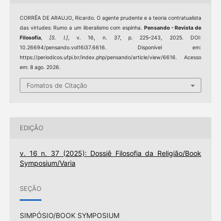
CORRÊA DE ARAUJO, Ricardo. O agente prudente e a teoria contratualista
das virtudes: Rumo a um liberalismo com espinha.
Pensando - Revista de
Filosofia
,
[S. l.]
, v. 16, n. 37, p. 225–243, 2025. DOI:
10.26694/pensando.vol16i37.6616. Disponível em:
https://periodicos.ufpi.br/index.php/pensando/article/view/6616. Acesso
em: 8 ago. 2026.
Fomatos de Citação
EDIÇÃO
v. 16 n. 37 (2025): Dossiê Filosofia da Religião/Book
Symposium/Varia
SEÇÃO
SIMPÓSIO/BOOK SYMPOSIUM