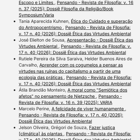
Escopo e Limites
,
Pensando - Revista de Filosofia: v. 16
n. 37 (2025): Dossiê Filosofia da Religião/Book
Symposium/Varia
Tania Aparecida Kuhnen,
Ética do Cuidado e superação
do Antropocentrismo
,
Pensando - Revista de Filosofia:
v. 17 n. 40 (2026): Dossiê Ética das Virtudes Ambiental
José Elielton de Sousa,
Apresentação - Dossiê Ética das
Virtudes Ambiental
,
Pensando - Revista de Filosofia: v.
17 n. 40 (2026): Dossiê Ética das Virtudes Ambiental
Rutiele Pereira da Silva Saraiva, Helder Buenos Aires de
Carvalho,
Aprender com os cogumelos a pensar as
virtudes nas ruínas do capitalismo a partir de uma
ecologia das práticas
,
Pensando - Revista de Filosofia:
v. 17 n. 40 (2026): Dossiê Ética das Virtudes Ambiental
Átila Brandão Monteiro,
A moral como "Semiótica dos
afetos" no pensamento de Nietzsche
,
Pensando -
Revista de Filosofia: v. 16 n. 39 (2025): VARIA
Marcelo Perine,
A felicidade de viver humanamente
,
Pensando - Revista de Filosofia: v. 17 n. 40 (2026):
Dossiê Ética das Virtudes Ambiental
Jelson Oliveira, Grégori de Souza,
Fazer justiça
[climática] às plantas
,
Pensando - Revista de Filosofia:
v. 17 n. 40 (2026): Dossiê Ética das Virtudes Ambiental