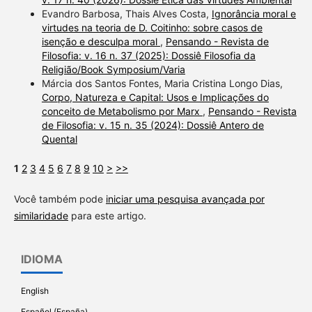
Evandro Barbosa, Thais Alves Costa,
Ignorância moral e
virtudes na teoria de D. Coitinho: sobre casos de
isenção e desculpa moral
,
Pensando - Revista de
Filosofia: v. 16 n. 37 (2025): Dossiê Filosofia da
Religião/Book Symposium/Varia
Márcia dos Santos Fontes, Maria Cristina Longo Dias,
Corpo, Natureza e Capital: Usos e Implicações do
conceito de Metabolismo por Marx
,
Pensando - Revista
de Filosofia: v. 15 n. 35 (2024): Dossiê Antero de
Quental
1
2
3
4
5
6
7
8
9
10
>
>>
Você também pode
iniciar uma pesquisa avançada por
similaridade
para este artigo.
IDIOMA
English
Español (España)