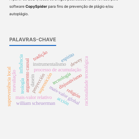
software
CopySpider
para fins de prevenção de plágio e/ou
autoplágio.
PALAVRAS-CHAVE
tradição
espirito
influência
racionalidade tecnológica
dewey
argumento causal
instrumentalismo
superveniência local
processo de acumulação
reavaliação
tecnología
superstición
proyección
disjuntivismo
dasein
teología
mais-valor global
religión
mais-valor relativo
acción
william scheuerman