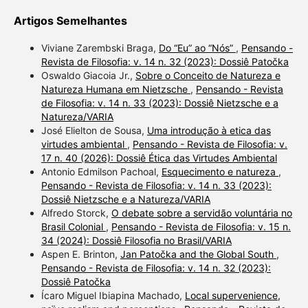
Artigos Semelhantes
Viviane Zarembski Braga,
Do “Eu” ao “Nós”
,
Pensando -
Revista de Filosofia: v. 14 n. 32 (2023): Dossiê Patočka
Oswaldo Giacoia Jr.,
Sobre o Conceito de Natureza e
Natureza Humana em Nietzsche
,
Pensando - Revista
de Filosofia: v. 14 n. 33 (2023): Dossiê Nietzsche e a
Natureza/VARIA
José Elielton de Sousa,
Uma introdução à etica das
virtudes ambiental
,
Pensando - Revista de Filosofia: v.
17 n. 40 (2026): Dossiê Ética das Virtudes Ambiental
Antonio Edmilson Pachoal,
Esquecimento e natureza
,
Pensando - Revista de Filosofia: v. 14 n. 33 (2023):
Dossiê Nietzsche e a Natureza/VARIA
Alfredo Storck,
O debate sobre a servidão voluntária no
Brasil Colonial
,
Pensando - Revista de Filosofia: v. 15 n.
34 (2024): Dossiê Filosofia no Brasil/VARIA
Aspen E. Brinton,
Jan Patočka and the Global South
,
Pensando - Revista de Filosofia: v. 14 n. 32 (2023):
Dossiê Patočka
Ícaro Miguel Ibiapina Machado,
Local supervenience,