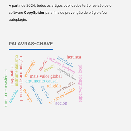
A partir de 2024, todos os artigos publicados terão revisão pelo
software
CopySpider
para fins de prevenção de plágio e/ou
autoplágio.
PALAVRAS-CHAVE
herança
realismo ingênuo
influência
instrumentalismo
processo de acumulação
dasein
tecnología
dewey
superveniência local
pragmática
superstición
direito de resistência
mais-valor global
argumento causal
proyección
religión
reavaliação
espirito
escola de baden
teología
tradição
acción