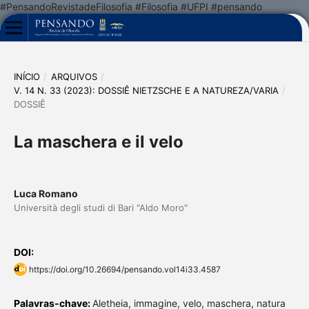
#PensandoRevistadeFilosofia #Filosofia #UFPI #pensando
INÍCIO
/
ARQUIVOS
/
V. 14 N. 33 (2023): DOSSIÊ NIETZSCHE E A NATUREZA/VARIA
/
DOSSIÊ
La maschera e il velo
Luca Romano
Università degli studi di Bari "Aldo Moro"
DOI:
https://doi.org/10.26694/pensando.vol14i33.4587
Palavras-chave:
Aletheia, immagine, velo, maschera, natura