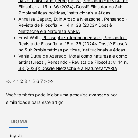
naïve realism and perceptions
,
Pensando - Revista de
Filosofia: v. 15 n. 36 (2024): Dossiê Filosofar no Sul:
Problemáticas políticas, institucionais e éticas
Annalisa Caputo,
Et in Arcadia Nietzsche
,
Pensando -
Revista de Filosofia: v. 14 n. 33 (2023): Dossiê
Nietzsche e a Natureza/VARIA
Ernst Wolff,
Philosophie intercontinentale
,
Pensando -
Revista de Filosofia: v. 15 n. 36 (2024): Dossiê Filosofar
no Sul: Problemáticas políticas, institucionais e éticas
Vânia Dutra de Azeredo,
Moral como natureza e como
antinatureza
,
Pensando - Revista de Filosofia: v. 14 n.
33 (2023): Dossiê Nietzsche e a Natureza/VARIA
<<
<
1
2
3
4
5
6
7
>
>>
Você também pode
iniciar uma pesquisa avançada por
similaridade
para este artigo.
IDIOMA
English