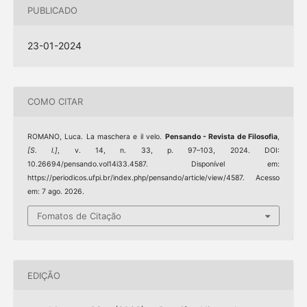
PUBLICADO
23-01-2024
COMO CITAR
ROMANO, Luca. La maschera e il velo.
Pensando - Revista de Filosofia
,
[S. l.]
, v. 14, n. 33, p. 97–103, 2024. DOI:
10.26694/pensando.vol14i33.4587. Disponível em:
https://periodicos.ufpi.br/index.php/pensando/article/view/4587. Acesso
em: 7 ago. 2026.
Fomatos de Citação
EDIÇÃO