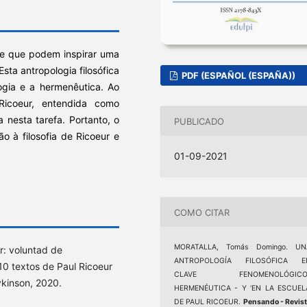
ve que podem inspirar uma
Esta antropologia filosófica
PDF (ESPAÑOL (ESPAÑA))
ogia e a hermenêutica. Ao
icoeur, entendida como
a nesta tarefa. Portanto, o
PUBLICADO
o à filosofia de Ricoeur e
01-09-2021
COMO CITAR
MORATALLA, Tomás Domingo. UN
: voluntad de
ANTROPOLOGÍA FILOSÓFICA E
 10 textos de Paul Ricoeur
CLAVE FENOMENOLÓGICO
ykinson, 2020.
HERMENÉUTICA - Y ‘EN LA ESCUELA
DE PAUL RICOEUR.
Pensando - Revis