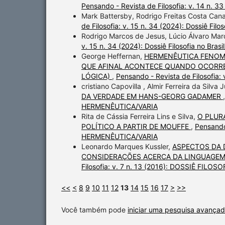
Pensando - Revista de Filosofia: v. 14 n. 3
Mark Battersby, Rodrigo Freitas Costa Cana
de Filosofia: v. 15 n. 34 (2024): Dossiê Filo
Rodrigo Marcos de Jesus, Lúcio Álvaro Ma
v. 15 n. 34 (2024): Dossiê Filosofia no Brasi
George Heffernan,
HERMENÊUTICA FENOME
QUE AFINAL ACONTECE QUANDO OCORRE
LÓGICA)
,
Pensando - Revista de Filosofi
cristiano Capovilla , Almir Ferreira da Silva 
DA VERDADE EM HANS-GEORG GADAMER
HERMENÊUTICA/VARIA
Rita de Cássia Ferreira Lins e Silva,
O PLUR
POLÍTICO A PARTIR DE MOUFFE
,
Pensando
HERMENÊUTICA/VARIA
Leonardo Marques Kussler,
ASPECTOS DA 
CONSIDERAÇÕES ACERCA DA LINGUAGEM
Filosofia: v. 7 n. 13 (2016): DOSSIÊ FIL
<<
<
8
9
10
11
12
13
14
15
16
17
>
>>
Você também pode
iniciar uma pesquisa avançad