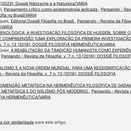
3 (2023): Dossiê Nietzsche e a Natureza/VARIA
l,
Pensamento crítico como epistemologia aplicada
,
Pensando - Rev
sofia no Brasil/VARIA
rques,
Editorial Dossiê Filosofia no Brasil
,
Pensando - Revista de Filoso
l/VARIA
NOLÓGICA: A INVESTIGAÇÃO FILOSÓFICA DE HUSSERL SOBRE O
 COMPREENSÃO (UMA EXPLORAÇÃO DA PRIMEIRA INVESTIGAÇÃ
a: v. 7 n. 13 (2016): DOSSIÊ FILOSOFIA HERMENÊUTICA/VARIA
Júnior,
A REABILITAÇÃO DA TRADIÇÃO HUMANISTA COMO EXPERIÊ
,
Pensando - Revista de Filosofia: v. 7 n. 13 (2016): DOSSIÊ FILOSOF
ALISMO E A NOVA ORDEM MUNDIAL: PARA UMA RESSIGNIFICAÇÃO
 - Revista de Filosofia: v. 7 n. 13 (2016): DOSSIÊ FILOSOFIA
DIMENSÃO METAFÍSICA NA HERMENÊUTICA FILOSÓFICA DE GADA
 METAFÍSICA E DO NIILISMO PÓS-MODERNO
,
Pensando - Revista 
OSOFIA HERMENÊUTICA/VARIA
a por similaridade
para este artigo.