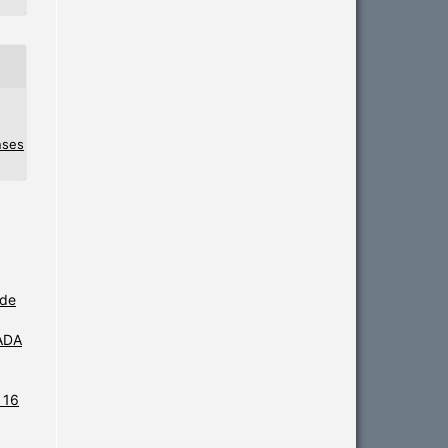
nses
 de
ADA
 16