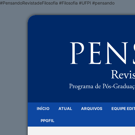
#PensandoRevistadeFilosofia #Filosofia #UFPI #pensando
INÍCIO
ATUAL
ARQUIVOS
EQUIPE EDI
PPGFIL