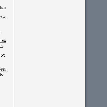
ista
fia:
O
NCIA
IA
 DO
MER:
de