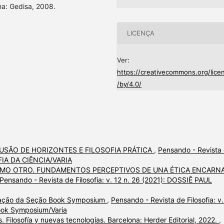
na: Gedisa, 2008.
LICENÇA
Ver:
https://creativecommons.org/lice
/by/4.0/
USÃO DE HORIZONTES E FILOSOFIA PRÁTICA
,
Pensando - Revista
SOFIA DA CIÊNCIA/VARIA
COMO OTRO. FUNDAMENTOS PERCEPTIVOS DE UNA ÉTICA ENCARN
Pensando - Revista de Filosofia: v. 12 n. 26 (2021): DOSSIÊ PAUL
ação da Seção Book Symposium
,
Pensando - Revista de Filosofia: v.
/Book Symposium/Varia
 Filosofía y nuevas tecnologías. Barcelona: Herder Editorial, 2022.
,