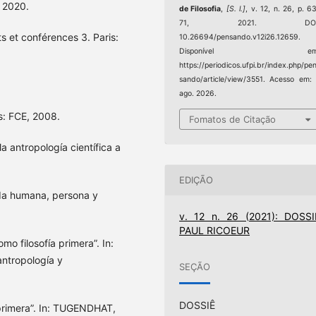
, 2020.
de Filosofia
,
[S. l.]
, v. 12, n. 26, p. 6
71, 2021. DOI
s et conférences 3. Paris:
10.26694/pensando.v12i26.12659.
Disponível em
https://periodicos.ufpi.br/index.php/pe
sando/article/view/3551. Acesso em:
ago. 2026.
s: FCE, 2008.
Fomatos de Citação
a antropología científica a
EDIÇÃO
ida humana, persona y
v. 12 n. 26 (2021): DOSSI
PAUL RICOEUR
mo filosofía primera”. In:
antropología y
SEÇÃO
DOSSIÊ
primera”. In: TUGENDHAT,