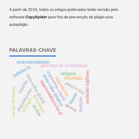
A partir de 2024, todos os artigos publicados terão revisão pelo
software
CopySpider
para fins de prevenção de plágio e/ou
autoplágio.
PALAVRAS-CHAVE
instrumentalismo
processo de acumulação
influência
argumento causal
realismo ingênuo
religión
mais-valor global
mais-valor relativo
superstición
timología
superveniência local
espirito
proyección
escola de baden
disjuntivismo
dasein
tecnología
teología
tradição
dewey
acción