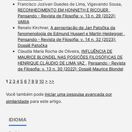
Francisco Jozivan Guedes de Lima, Vigevando Sousa,
RECONHECIMENTO EM HONNETH E RICOUER
,
Pensando - Revista de Filosofia: v. 13 n. 29 (2022):
VARIA
Renato Kirchner,
A apropriação de Jan Patočka da
fenomenologia de Edmund Husserl e Martin Heidegger
,
Pensando - Revista de Filosofia: v. 14 n. 32 (2023):
Dossiê Patočka
Claudia Maria Rocha de Oliveira,
INFLUÊNCIA DE
MAURICE BLONDEL NAS POSIÇÕES FILOSÓFICAS DE
HENRIQUE CLÁUDIO DE LIMA VAZ
,
Pensando - Revista
de Filosofia: v. 13 n. 30 (2022): Dossiê Maurice Blondel
1
2
3
4
5
6
7
8
9
10
>
>>
Você também pode
iniciar uma pesquisa avançada por
similaridade
para este artigo.
IDIOMA