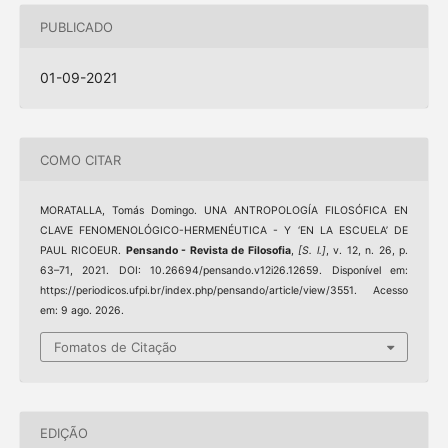
PUBLICADO
01-09-2021
COMO CITAR
MORATALLA, Tomás Domingo. UNA ANTROPOLOGÍA FILOSÓFICA EN
CLAVE FENOMENOLÓGICO-HERMENÉUTICA - Y ‘EN LA ESCUELA’ DE
PAUL RICOEUR.
Pensando - Revista de Filosofia
,
[S. l.]
, v. 12, n. 26, p.
63–71, 2021. DOI: 10.26694/pensando.v12i26.12659. Disponível em:
https://periodicos.ufpi.br/index.php/pensando/article/view/3551. Acesso
em: 9 ago. 2026.
Fomatos de Citação
EDIÇÃO