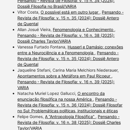
Pensando - Revista de Filosofia: v. 15 n. 34 (2024):
Dossiê Filosofia no Brasil/VARIA
Vítor Costa,
O possível está em outro lugar
,
Pensando -
Revista de Filosofia: v. 15 n. 35 (2024): Dossiê Antero
de Quental
Allan Josué Vieira,
Fenomenologia e Conhecimento
,
Pensando - Revista de Filosofia: v. 16 n. 38 (2025):
Dossiê Charles Taylor/VARIA
Vanessa Furtado Fontana,
Husserl e Damásio: conexões
entre a Neurociência e a Fenomenologia
,
Pensando -
Revista de Filosofia: v. 15 n. 35 (2024): Dossiê Antero
de Quental
Jaqueline Stefani, Carina Maria Melchiors Niederauer,
Apontamentos sobre a Metáfora em Paul Ricoeur
,
Pensando - Revista de Filosofia: v. 16 n. 39 (2025):
VARIA
Natacha Muriel Lopez Gallucci,
O encontro da
enunciação filosófica na nossa América
,
Pensando -
Revista de Filosofia: v. 15 n. 36 (2024): Dossiê Filosofar
no Sul: Problemáticas políticas, institucionais e éticas
Felipe Gomes,
A “Antropologia Filosófica”
,
Pensando -
Revista de Filosofia: v. 16 n. 38 (2025): Dossiê Charles
Taylor/VARIA