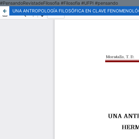
#PensandoRevistadeFilosofia #Filosofia #UFPI #pensando
UNA ANTROPOLOGÍA FILOSÓFICA EN CLAVE FENOMENOLÓGI