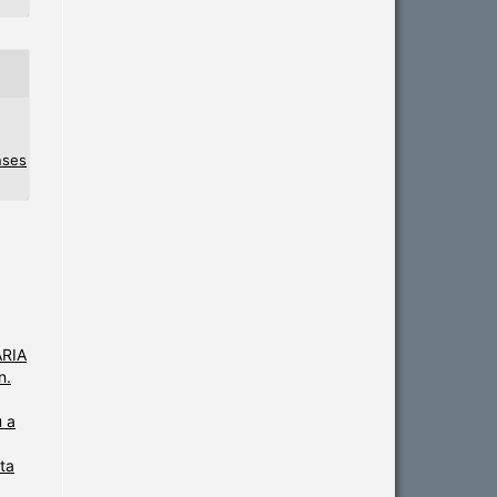
nses
ARIA
n.
u a
ta