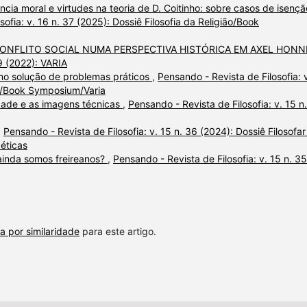
ncia moral e virtudes na teoria de D. Coitinho: sobre casos de isençã
ofia: v. 16 n. 37 (2025): Dossiê Filosofia da Religião/Book
CONFLITO SOCIAL NUMA PERSPECTIVA HISTÓRICA EM AXEL HON
29 (2022): VARIA
o solução de problemas práticos
,
Pensando - Revista de Filosofia: 
ião/Book Symposium/Varia
lidade e as imagens técnicas
,
Pensando - Revista de Filosofia: v. 15 n
,
Pensando - Revista de Filosofia: v. 15 n. 36 (2024): Dossiê Filosofar
 éticas
ainda somos freireanos?
,
Pensando - Revista de Filosofia: v. 15 n. 35
a por similaridade
para este artigo.