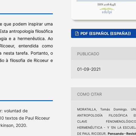
ve que podem inspirar uma
Esta antropologia filosófica
PDF (ESPAÑOL (ESPAÑA))
ogia e a hermenêutica. Ao
icoeur, entendida como
a nesta tarefa. Portanto, o
PUBLICADO
o à filosofia de Ricoeur e
01-09-2021
COMO CITAR
MORATALLA, Tomás Domingo. UN
: voluntad de
ANTROPOLOGÍA FILOSÓFICA E
 10 textos de Paul Ricoeur
CLAVE FENOMENOLÓGICO
ykinson, 2020.
HERMENÉUTICA - Y ‘EN LA ESCUELA
DE PAUL RICOEUR.
Pensando - Revis