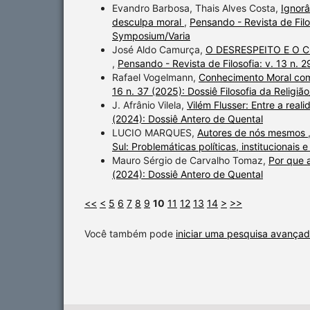
Evandro Barbosa, Thais Alves Costa,
Ignorâ
desculpa moral
,
Pensando - Revista de Filos
Symposium/Varia
José Aldo Camurça,
O DESRESPEITO E O 
,
Pensando - Revista de Filosofia: v. 13 n. 
Rafael Vogelmann,
Conhecimento Moral com
16 n. 37 (2025): Dossiê Filosofia da Relig
J. Afrânio Vilela,
Vilém Flusser: Entre a rea
(2024): Dossiê Antero de Quental
LUCIO MARQUES,
Autores de nós mesmos
Sul: Problemáticas políticas, institucionais e
Mauro Sérgio de Carvalho Tomaz,
Por que 
(2024): Dossiê Antero de Quental
<<
<
5
6
7
8
9
10
11
12
13
14
>
>>
Você também pode
iniciar uma pesquisa avançad