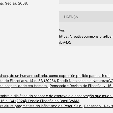
na: Gedisa, 2008.
LICENÇA
Ver:
https://creativecommons.org/lice
/by/4.0/
síaca, de un humano solitario, como expresión posible para salir del
ta de Filosofia: v. 14 n. 33 (2023): Dossiê Nietzsche e a Natureza/V
 da hospitalidade em Homero
,
Pensando - Revista de Filosofia: v. 15 
 sobre a dialética do senhor e do escravo e a observação que mudo
 15 n. 34 (2024): Dossiê Filosofia no Brasil/VARIA
eleitura pragmatista do infinitismo de Peter Klein
,
Pensando - Revis