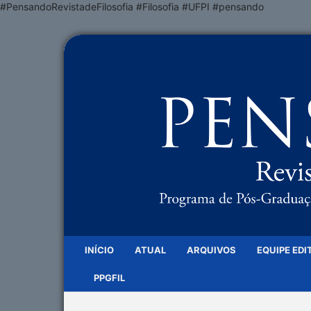
#PensandoRevistadeFilosofia #Filosofia #UFPI #pensando
INÍCIO
ATUAL
ARQUIVOS
EQUIPE EDI
PPGFIL