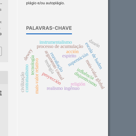
plágio e/ou autoplágio.
3–
:
:
PALAVRAS-CHAVE
n
 9
dasein
instrumentalismo
escola de baden
processo de acumulação
dewey
acción
argumento causal
superstición
reavaliação
espirito
tecnología
mais-valor relativo
mais-valor global
teología
contratualismo
influência
disjuntivismo
proyección
civilização
religión
realismo ingênuo
Ê