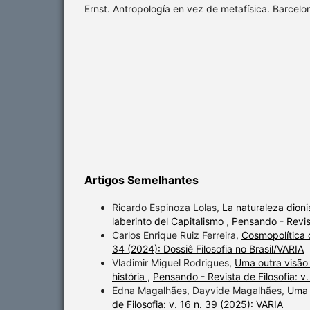
Ernst. Antropología en vez de metafísica. Barcelo
Artigos Semelhantes
Ricardo Espinoza Lolas,
La naturaleza dioni
laberinto del Capitalismo
,
Pensando - Revis
Carlos Enrique Ruiz Ferreira,
Cosmopolítica
34 (2024): Dossiê Filosofia no Brasil/VARIA
Vladimir Miguel Rodrigues,
Uma outra visão
história
,
Pensando - Revista de Filosofia: v.
Edna Magalhães, Dayvide Magalhães,
Uma r
de Filosofia: v. 16 n. 39 (2025): VARIA