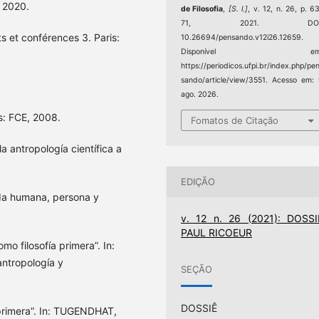
, 2020.
de Filosofia
,
[S. l.]
, v. 12, n. 26, p. 6
71, 2021. DOI
s et conférences 3. Paris:
10.26694/pensando.v12i26.12659.
Disponível em
https://periodicos.ufpi.br/index.php/pe
sando/article/view/3551. Acesso em:
ago. 2026.
s: FCE, 2008.
Fomatos de Citação
a antropología científica a
EDIÇÃO
ida humana, persona y
v. 12 n. 26 (2021): DOSSI
PAUL RICOEUR
mo filosofía primera”. In:
antropología y
SEÇÃO
DOSSIÊ
primera”. In: TUGENDHAT,