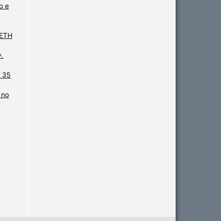
o e
NETH
v.
. 35
 no