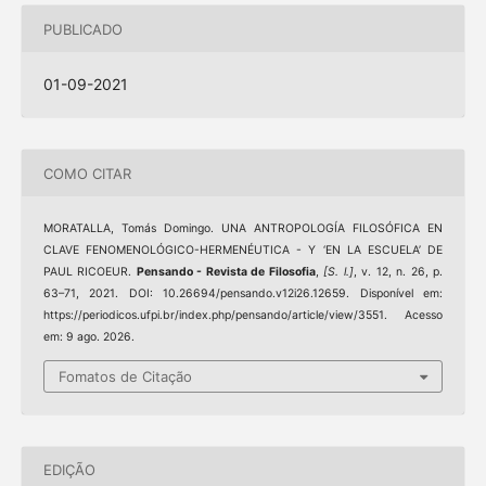
PUBLICADO
01-09-2021
COMO CITAR
MORATALLA, Tomás Domingo. UNA ANTROPOLOGÍA FILOSÓFICA EN
CLAVE FENOMENOLÓGICO-HERMENÉUTICA - Y ‘EN LA ESCUELA’ DE
PAUL RICOEUR.
Pensando - Revista de Filosofia
,
[S. l.]
, v. 12, n. 26, p.
63–71, 2021. DOI: 10.26694/pensando.v12i26.12659. Disponível em:
https://periodicos.ufpi.br/index.php/pensando/article/view/3551. Acesso
em: 9 ago. 2026.
Fomatos de Citação
EDIÇÃO