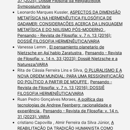
37 (2025): Dossiê Filosofia da Religião/Book
Symposium/Varia
Leonardo Marques Kussler,
ASPECTOS DA DIMENSÃO
METAFÍSICA NA HERMENÊUTICA FILOSÓFICA DE
GADAMER: CONSIDERAÇÕES ACERCA DA LINGUAGEM
METAFÍSICA E DO NIILISMO PÓS-MODERNO
,
Pensando - Revista de Filosofia: v. 7 n. 13 (2016):
DOSSIÊ FILOSOFIA HERMENÊUTICA/VARIA
Vanessa Lemm ,
El pensamiento planetario de
Nietzsche en Así hablo Zaratustra
,
Pensando - Revista
de Filosofia: v. 14 n. 33 (2023): Dossiê Nietzsche e a
Natureza/VARIA
Rita de Cássia Ferreira Lins e Silva,
O PLURALISMO E A
NOVA ORDEM MUNDIAL: PARA UMA RESSIGNIFICAÇÃO
DO POLÍTICO A PARTIR DE MOUFFE
,
Pensando -
Revista de Filosofia: v. 7 n. 13 (2016): DOSSIÊ
FILOSOFIA HERMENÊUTICA/VARIA
Ruan Pedro Gonçalves Moraes,
A política das
tecnologias de Andrew Feenberg: racionalidade e
experiência
,
Pensando - Revista de Filosofia: v. 14 n.
31 (2023): VARIA
cristiano Capovilla , Almir Ferreira da Silva Júnior,
A
REABILITAÇÃO DA TRADIÇÃO HUMANISTA COMO