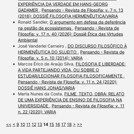
EXPERIÊNCIA DA VERDADE EM HANS-GEORG
GADAMER
,
Pensando - Revista de Filosofia: v. 7 n. 13
(2016): DOSSIÊ FILOSOFIA HERMENÊUTICA/VARIA
Ronald Sandler,
O argumento em defesa da deferência
na gestão de ecossistemas
,
Pensando - Revista de
Filosofia: v. 17 n. 40 (2026): Dossiê Ética das Virtudes
Ambiental
José Vanderlei Carneiro ,
DO DISCURSO FILOSÓFICO À
HERMENÊUTICA DO SUJEITO
,
Pensando - Revista de
Filosofia: v. 5 n. 10 (2014): VARIA
Marcos Érico de Araújo Silva,
FILOSOFIA E LIBERDADE:
A VIDA PARTEJANDO VIDA, OU SOBRE O
ESTUDAR/LECIONAR FILOSOFIA FILOSOFICAMENTE
,
Pensando - Revista de Filosofia: v. 11 n. 24 (2020):
DOSSIÊ HANS JONAS/VARIA
Marta Nunes da Costa,
FILME, TEXTO, OBRA: RELATO
DE UMA EXPERIÊNCIA DE ENSINO DE FILOSOFIA NA
UNIVERSIDADE
,
Pensando - Revista de Filosofia: v. 11
n. 22 (2020): VARIA
<<
<
9
10
11
12
13
14
15
16
17
18
>
>>