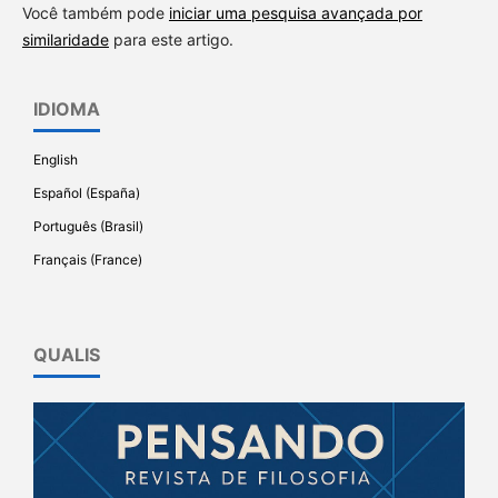
Você também pode
iniciar uma pesquisa avançada por
similaridade
para este artigo.
IDIOMA
English
Español (España)
Português (Brasil)
Français (France)
QUALIS