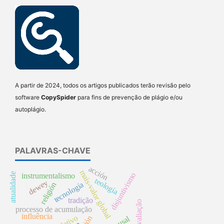
A partir de 2024, todos os artigos publicados terão revisão pelo
software
CopySpider
para fins de prevenção de plágio e/ou
autoplágio.
PALAVRAS-CHAVE
acción
mais-valor global
disjuntivismo
atualidade
instrumentalismo
teología
dewey
tecnología
religión
tradição
reavaliação
processo de acumulação
influência