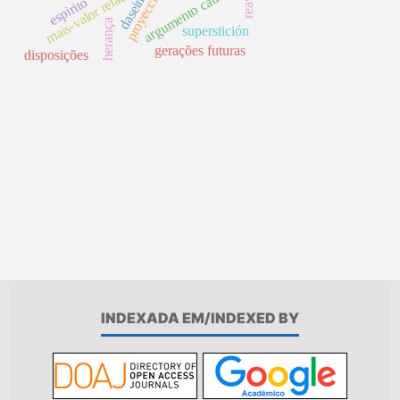
mais-valor relativo
proyección
argumento causal
dasein
espirito
herança
superstición
gerações futuras
disposições
INDEXADA EM/INDEXED BY