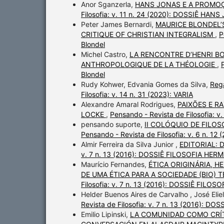
Anor Sganzerla,
HANS JONAS E A PROMOÇ
Filosofia: v. 11 n. 24 (2020): DOSSIÊ HAN
Peter James Bernardi,
MAURICE BLONDEL’
CRITIQUE OF CHRISTIAN INTEGRALISM
,
P
Blondel
Michel Castro,
LA RENCONTRE D’HENRI B
ANTHROPOLOGIQUE DE LA THÉOLOGIE
,
Blondel
Rudy Kohwer, Edvania Gomes da Silva,
Rega
Filosofia: v. 14 n. 31 (2023): VARIA
Alexandre Amaral Rodrigues,
PAIXÕES E R
LOCKE
,
Pensando - Revista de Filosofia: v.
pensando suporte,
II COLÓQUIO DE FILO
Pensando - Revista de Filosofia: v. 6 n. 
Almir Ferreira da Silva Junior ,
EDITORIAL:
v. 7 n. 13 (2016): DOSSIÊ FILOSOFIA HE
Maurício Fernandes,
ÉTICA ORIGINÁRIA, H
DE UMA ÉTICA PARA A SOCIEDADE (BIO
Filosofia: v. 7 n. 13 (2016): DOSSIÊ FIL
Helder Buenos Aires de Carvalho , José Elie
Revista de Filosofia: v. 7 n. 13 (2016):
Emilio Lipinski,
LA COMUNIDAD COMO CRÍTI