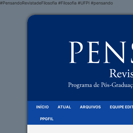
#PensandoRevistadeFilosofia #Filosofia #UFPI #pensando
INÍCIO
ATUAL
ARQUIVOS
EQUIPE EDI
PPGFIL