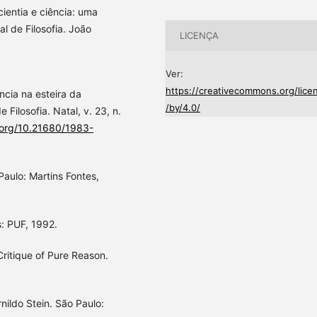
entia e ciência: uma
al de Filosofia. João
LICENÇA
Ver:
https://creativecommons.org/lice
cia na esteira da
/by/4.0/
 Filosofia. Natal, v. 23, n.
i.org/10.21680/1983-
aulo: Martins Fontes,
: PUF, 1992.
Critique of Pure Reason.
rnildo Stein. São Paulo: