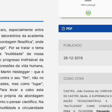
PDF
ro, especialmente entre
s laboratórios da academia
bordagem filosófica”, onde
PUBLICADO
gir”. Por se tratar o tema
e “inutilidade” de nossa
28-12-2019
 progresso irrefreável da
xpressões da vida humana,
m Martin Heidegger - que é
contra o seu "fim", não no
COMO CITAR
dades, mas como "lugar",
. Para levar a cabo esta
CASTRO, João Cardoso de; CARDOS
ito própria da abordagem
DE CASTRO, Murilo. A SUPREMACIA 
nto o pensar científico. Na
RAZÃO TECNOCIENTÍFICA E 
"INUTILIDADE" COMO CONDIÇÃ
inutilidade
e
circularidade
PARA O FILOSOFAR.
Pensando 