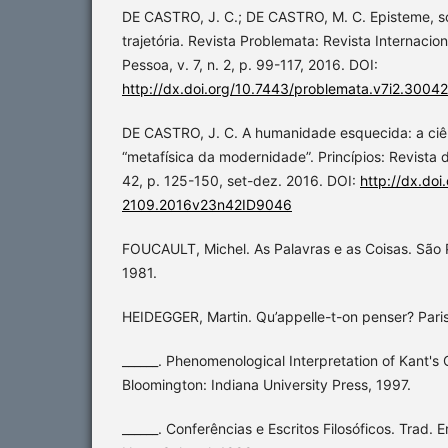
DE CASTRO, J. C.; DE CASTRO, M. C. Episteme, sci
trajetória. Revista Problemata: Revista Internacion
Pessoa, v. 7, n. 2, p. 99-117, 2016. DOI:
http://dx.doi.org/10.7443/problemata.v7i2.30042
DE CASTRO, J. C. A humanidade esquecida: a ciên
“metafísica da modernidade”. Princípios: Revista de
42, p. 125-150, set-dez. 2016. DOI:
http://dx.do
2109.2016v23n42ID9046
FOUCAULT, Michel. As Palavras e as Coisas. São P
1981.
HEIDEGGER, Martin. Qu’appelle-t-on penser? Paris
______. Phenomenological Interpretation of Kant's 
Bloomington: Indiana University Press, 1997.
______. Conferências e Escritos Filosóficos. Trad. E