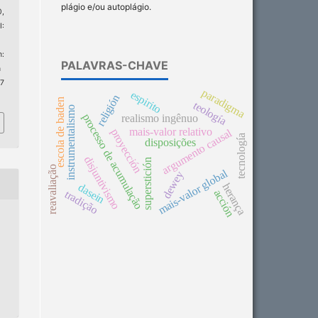
plágio e/ou autoplágio.
0,
:
:
PALAVRAS-CHAVE
n
 7
paradigma
espirito
religión
escola de baden
teología
instrumentalismo
processo de acumulação
realismo ingênuo
mais-valor relativo
proyección
argumento causal
tecnología
disposições
disjuntivismo
superstición
reavaliação
mais-valor global
dewey
herança
dasein
acción
tradição