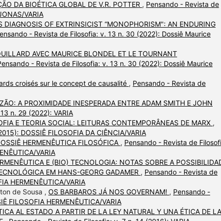
ÃO DA BIOÉTICA GLOBAL DE V.R. POTTER
,
Pensando - Revista de
S JONAS/VARIA
S DIAGNOSIS OF EXTRINSICIST “MONOPHORISM": AN ENDURING
ensando - Revista de Filosofia: v. 13 n. 30 (2022): Dossiê Maurice
OUILLARD AVEC MAURICE BLONDEL ET LE TOURNANT
Pensando - Revista de Filosofia: v. 13 n. 30 (2022): Dossiê Maurice
rds croisés sur le concept de causalité
,
Pensando - Revista de
AZÃO: A PROXIMIDADE INESPERADA ENTRE ADAM SMITH E JOHN
 13 n. 29 (2022): VARIA
SOFIA E TEORIA SOCIAL: LEITURAS CONTEMPORÂNEAS DE MARX
,
12 (2015): DOSSIÊ FILOSOFIA DA CIÊNCIA/VARIA
 DOSSIÊ HERMENÊUTICA FILOSÓFICA
,
Pensando - Revista de Filosofi
RMENÊUTICA/VARIA
ERMENÊUTICA E (BIO) TECNOLOGIA: NOTAS SOBRE A POSSIBILIDA
) TECNOLÓGICA EM HANS-GEORG GADAMER
,
Pensando - Revista de
OSOFIA HERMENÊUTICA/VARIA
lton de Sousa ,
OS BARBAROS JÁ NOS GOVERNAM!
,
Pensando -
 DOSSIÊ FILOSOFIA HERMENÊUTICA/VARIA
CA AL ESTADO A PARTIR DE LA LEY NATURAL Y UNA ÉTICA DE L