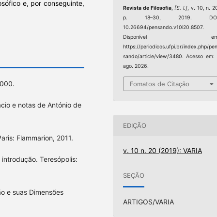
sófico e, por conseguinte,
Revista de Filosofia
,
[S. l.]
, v. 10, n. 2
p. 18–30, 2019. DOI
10.26694/pensando.v10i20.8507.
Disponível em
https://periodicos.ufpi.br/index.php/pe
sando/article/view/3480. Acesso em:
ago. 2026.
2000.
Fomatos de Citação
cio e notas de António de
EDIÇÃO
aris: Flammarion, 2011.
v. 10 n. 20 (2019): VARIA
introdução. Teresópolis:
SEÇÃO
ão e suas Dimensões
ARTIGOS/VARIA