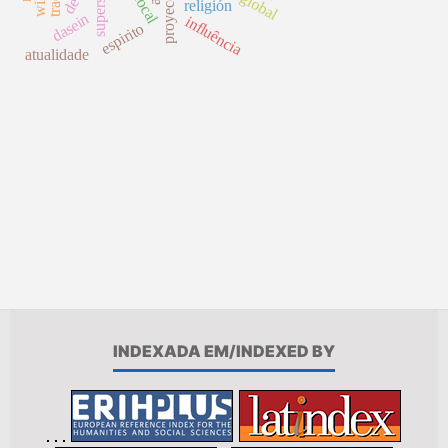
proyección
religión
dasein
influência
espirito
atualidade
INDEXADA EM/INDEXED BY