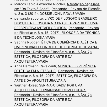
Marcos Fabio Alexandre Nicolau,
A tentação hegeliana
em "Do Texto à Ação"
,
Pensando - Revista de Filosofia:
v. 2 n. 3 (2011): DOSSIÊ JOHN RAWLS/VARIA
pensando suporte,
LIVRO DE FILÓSOFO BRASILEIRO
DISCUTE A FILOSOFIA NO BRASIL A PARTIR DE UMA
PERSPECTIVA METAFILOSÓFICA
,
Pensando - Revista
de Filosofia: v. 8 n. 15 (2017): FILOSOFIA DA TÉCNICA
E DA TECNOLOGIA/VARIA
Sabrina Ruggeri,
ÉTICA DE COERÊNCIA DIALÉTICA E
UM RENOVADO CONCEITO DE LIBERDADE HUMANA
,
Pensando - Revista de Filosofia: v. 8 n. 16 (2017):
ESTÉTICA, FILOSOFIA DA ARTE E DA
ARQUITETURA/VARIA
Anna Hartmann Cavalcanti,
MÚSICA E EXPERIÊNCIA
ESTÉTICA EM NIETZSCHE
,
Pensando - Revista de
Filosofia: v. 8 n. 16 (2017): ESTÉTICA, FILOSOFIA DA
ARTE E DA ARQUITETURA/VARIA
Werther Holzer,
SER-NA-CIDADE: POR UMA
ARQUITETURA E URBANISMO COMO LUGAR
,
Pensando - Revista de Filosofia: v. 8 n. 16 (2017):
ESTÉTICA, FILOSOFIA DA ARTE E DA
ARQUITETURA/VARIA