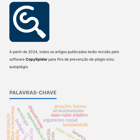
A partir de 2024, todos os artigos publicados terão revisão pelo
software
CopySpider
para fins de prevenção de plágio e/ou
autoplágio.
PALAVRAS-CHAVE
gerações futuras
disjuntivismo
william scheuerman
tecnología
neokantianismo
superveniência local
mais-valor relativo
modernização
argumento causal
teología
familiaridade
mais-valor global
superstición
acción
herança
tradição
dewey