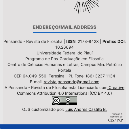
ENDEREÇO/MAIL ADDRESS
Pensando - Revista de Filosofia |
ISSN
: 2178-842X |
Prefixo DOI
:
10.26694
Universidade Federal do Piauí
Programa de Pós-Graduação em Filosofia
Centro de Ciências Humanas e Letras, Campus Min. Petrônio
Portela
CEP 64.049-550, Teresina - PI, Fone: (86) 3237 1134
E-mail:
revista.pensando@gmail.com
A Pensando - Revista de Filosofia esta Licenciado com
Creative
Commons Attribution 4.0 International (CC BY 4.0)
OJS customizado por:
Luis Andrés Castillo B.