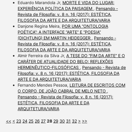
Eduardo Marandola Jr,
MORTE E VIDA DO LUGAR:
EXPERIÊNCIA POLÍTICA DA PAISAGEM
,
Pensando -
Revista de Filosofia: v. 8 n. 16 (2017): ESTÉTICA,
FILOSOFIA DA ARTE E DA ARQUITETURA/VARIA
Danjone Regina Meira,
POR UMA “ONTOLOGIA
POÉTICA”: A INTERFACE “ARTE” E “POESIA”
(DICHTUNG) EM MARTIN HEIDEGGER
,
Pensando -
Revista de Filosofia: v. 8 n. 16 (2017): ESTÉTICA,
FILOSOFIA DA ARTE E DA ARQUITETURA/VARIA
Almir Ferreira da Silva Jr,
A TESE DO “FIM DA ARTE” E O
CARÁTER DE ATUALIDADE DO BELO: REFLEXÕES
HERMENÊUTICO-FILOSÓFICAS
,
Pensando - Revista de
Filosofia: v. 8 n. 16 (2017): ESTÉTICA, FILOSOFIA DA
ARTE E DA ARQUITETURA/VARIA
Fernando Mendes Pessoa,
LEITURA DE ESCRITOS COM
O CORPO, DE JOÃO CABRAL DE MELO NETO
,
Pensando - Revista de Filosofia: v. 8 n. 16 (2017):
ESTÉTICA, FILOSOFIA DA ARTE E DA
ARQUITETURA/VARIA
<<
<
23
24
25
26
27
28
29
30
31
32
>
>>