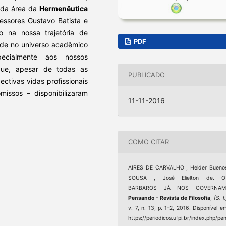
 da área da
Hermenêutica
ssores Gustavo Batista e
o na nossa trajetória de
PDF
dade no universo acadêmico
pecialmente aos nossos
 que, apesar de todas as
PUBLICADO
ectivas vidas profissionais
issos – disponibilizaram
11-11-2016
COMO CITAR
AIRES DE CARVALHO , Helder Bueno
SOUSA , José Elielton de. O
BARBAROS JÁ NOS GOVERNAM!
Pensando - Revista de Filosofia
,
[S. l.
v. 7, n. 13, p. 1–2, 2016. Disponível e
https://periodicos.ufpi.br/index.php/pe