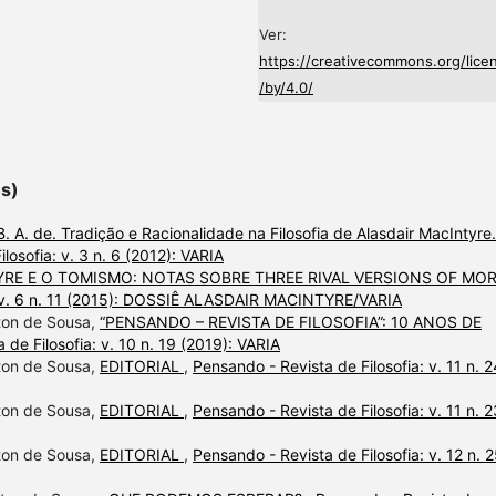
Ver:
https://creativecommons.org/lice
/by/4.0/
es)
 A. de. Tradição e Racionalidade na Filosofia de Alasdair MacIntyre.
losofia: v. 3 n. 6 (2012): VARIA
RE E O TOMISMO: NOTAS SOBRE THREE RIVAL VERSIONS OF MO
a: v. 6 n. 11 (2015): DOSSIÊ ALASDAIR MACINTYRE/VARIA
lton de Sousa,
“PENSANDO – REVISTA DE FILOSOFIA”: 10 ANOS DE
 de Filosofia: v. 10 n. 19 (2019): VARIA
lton de Sousa,
EDITORIAL
,
Pensando - Revista de Filosofia: v. 11 n. 2
lton de Sousa,
EDITORIAL
,
Pensando - Revista de Filosofia: v. 11 n. 2
lton de Sousa,
EDITORIAL
,
Pensando - Revista de Filosofia: v. 12 n. 