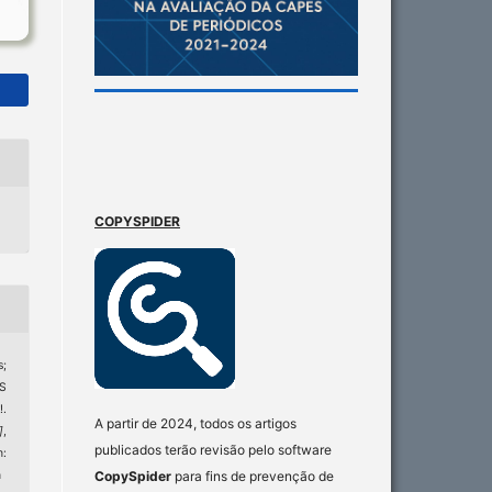
COPYSPIDER
s;
S
.
A partir de 2024, todos os artigos
]
,
publicados terão revisão pelo software
m:
CopySpider
para fins de prevenção de
n