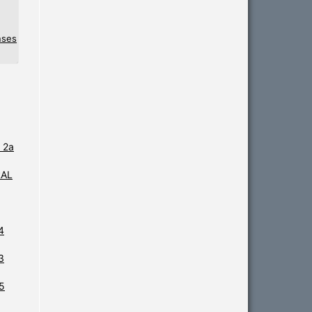
nses
 2a
RAL
4
3
25