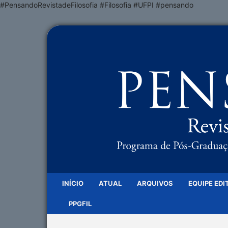
#PensandoRevistadeFilosofia #Filosofia #UFPI #pensando
INÍCIO
ATUAL
ARQUIVOS
EQUIPE EDI
PPGFIL