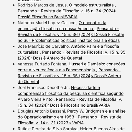
Rodrigo Marcos de Jesus,
O modelo estruturalista
,
Pensando - Revista de Filosofia: v. 15 n. 34 (2024):
Dossiê Filosofia no Brasil/VARIA
Natacha Muriel Lopez Gallucci,
O encontro da
enunciação filosófica na nossa América
,
Pensando -
Revista de Filosofia: v. 15 n. 36 (2024): Dossiê Filosofar
no Sul: Problemáticas políticas, institucionais e éticas
José Maurício de Carvalho,
Antônio Paim e a filosofia
culturalista
,
Pensando - Revista de Filosofia: v. 15 n. 35
(2024): Dossiê Antero de Quental
Vanessa Furtado Fontana,
Husserl e Damásio: conexões
entre a Neurociência e a Fenomenologia
,
Pensando -
Revista de Filosofia: v. 15 n. 35 (2024): Dossiê Antero
de Quental
Joel Francisco Decothé Jr.,
Necessidade e
compreensão filosófica da pesquisa científica segundo
Álvaro Vieira Pinto
,
Pensando - Revista de Filosofia: v.
15 n. 34 (2024): Dossiê Filosofia no Brasil/VARIA
Douglas Antonio Bassani,
Percy W. Bridgman e a análise
do Operacionalismo em 1953
,
Pensando - Revista de
Filosofia: v. 14 n. 31 (2023): VARIA
Rutiele Pereira da Silva Saraiva, Helder Buenos Aires de