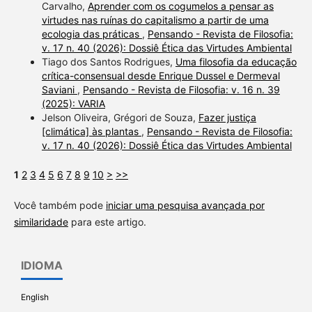
Carvalho,
Aprender com os cogumelos a pensar as
virtudes nas ruínas do capitalismo a partir de uma
ecologia das práticas
,
Pensando - Revista de Filosofia:
v. 17 n. 40 (2026): Dossiê Ética das Virtudes Ambiental
Tiago dos Santos Rodrigues,
Uma filosofia da educação
crítica-consensual desde Enrique Dussel e Dermeval
Saviani
,
Pensando - Revista de Filosofia: v. 16 n. 39
(2025): VARIA
Jelson Oliveira, Grégori de Souza,
Fazer justiça
[climática] às plantas
,
Pensando - Revista de Filosofia:
v. 17 n. 40 (2026): Dossiê Ética das Virtudes Ambiental
1
2
3
4
5
6
7
8
9
10
>
>>
Você também pode
iniciar uma pesquisa avançada por
similaridade
para este artigo.
IDIOMA
English