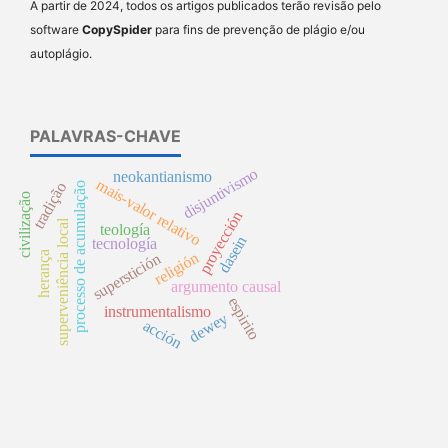
A partir de 2024, todos os artigos publicados terão revisão pelo
software
CopySpider
para fins de prevenção de plágio e/ou
autoplágio.
PALAVRAS-CHAVE
disjuntivismo
neokantianismo
mais-valor relativo
tradição
processo de acumulação
civilização
proyección
superveniência local
teología
dasein
tecnología
herança
religión
superstición
argumento causal
espirito
instrumentalismo
dewey
acción