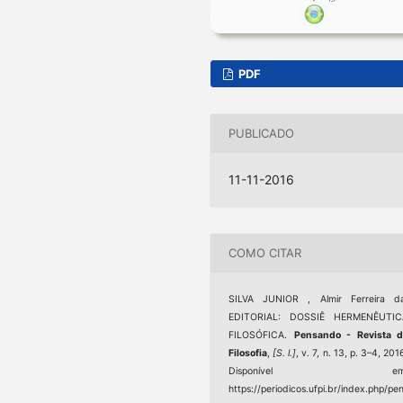
PDF
PUBLICADO
11-11-2016
COMO CITAR
SILVA JUNIOR , Almir Ferreira da
EDITORIAL: DOSSIÊ HERMENÊUTIC
FILOSÓFICA.
Pensando - Revista d
Filosofia
,
[S. l.]
, v. 7, n. 13, p. 3–4, 201
Disponível em
https://periodicos.ufpi.br/index.php/pe