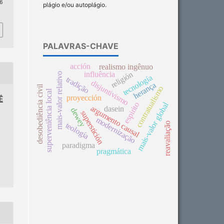
 6
plágio e/ou autoplágio.
PALAVRAS-CHAVE
acción
realismo ingênuo
religión
influência
mais-valor relativo
tecnología
tradição
disjuntivismo
herança
desobediência civil
contratualismo
superveniência local
proyección
Ê
mais-valor global
espirito
argumento causal
dasein
dewey
superstición
modernização
reavaliação
teología
paradigma
pragmática