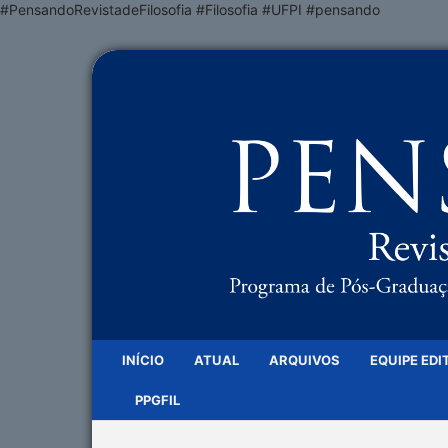
#PensandoRevistadeFilosofia #Filosofia #UFPI #pensando
INÍCIO
ATUAL
ARQUIVOS
EQUIPE EDI
PPGFIL