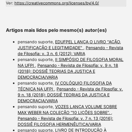
Ver:
https://creativecommons.org/licenses/by/4.0/
Artigos mais lidos pelo mesmo(s) autor(es)
pensando suporte,
EDUFPEL LANÇA O LIVRO "AÇÃO,
JUSTIFICAÇÃO E LEGITIMIDADE"
,
Pensando - Revista
de Filosofia: v. 3 n. 6 (2012): VARIA
pensando suporte,
II SIMPÓSIO DE FILOSOFIA MORAL
NA UFPI
,
Pensando - Revista de Filosofia: v. 9 n. 18
(2018): DOSSIÊ TEORIAS DA JUSTIÇA E
DEMOCRACIA/VARIA
pensando suporte,
IV COLÓQUIO FILOSOFIA DA
TÉCNICA NA UFPI
,
Pensando - Revista de Filosofia: v.
9 n. 18 (2018): DOSSIÊ TEORIAS DA JUSTIÇA E
DEMOCRACIA/VARIA
pensando suporte,
VOZES LANÇA VOLUME SOBRE
MAX WEBER NA COLEÇÃO “10 LIÇÕES SOBRE”.
,
Pensando - Revista de Filosofia: v. 7 n. 13 (2016):
DOSSIÊ FILOSOFIA HERMENÊUTICA/VARIA
pensando suporte,
LIVRO DE INTRODUÇÃO À