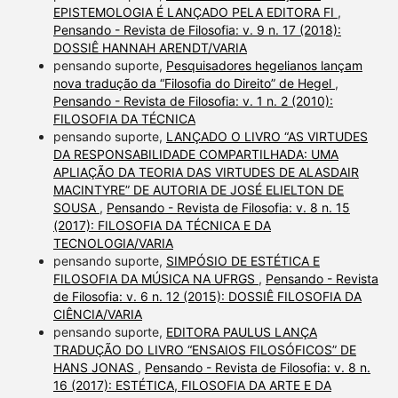
EPISTEMOLOGIA É LANÇADO PELA EDITORA FI
,
Pensando - Revista de Filosofia: v. 9 n. 17 (2018):
DOSSIÊ HANNAH ARENDT/VARIA
pensando suporte,
Pesquisadores hegelianos lançam
nova tradução da “Filosofia do Direito” de Hegel
,
Pensando - Revista de Filosofia: v. 1 n. 2 (2010):
FILOSOFIA DA TÉCNICA
pensando suporte,
LANÇADO O LIVRO “AS VIRTUDES
DA RESPONSABILIDADE COMPARTILHADA: UMA
APLIAÇÃO DA TEORIA DAS VIRTUDES DE ALASDAIR
MACINTYRE” DE AUTORIA DE JOSÉ ELIELTON DE
SOUSA
,
Pensando - Revista de Filosofia: v. 8 n. 15
(2017): FILOSOFIA DA TÉCNICA E DA
TECNOLOGIA/VARIA
pensando suporte,
SIMPÓSIO DE ESTÉTICA E
FILOSOFIA DA MÚSICA NA UFRGS
,
Pensando - Revista
de Filosofia: v. 6 n. 12 (2015): DOSSIÊ FILOSOFIA DA
CIÊNCIA/VARIA
pensando suporte,
EDITORA PAULUS LANÇA
TRADUÇÃO DO LIVRO “ENSAIOS FILOSÓFICOS” DE
HANS JONAS
,
Pensando - Revista de Filosofia: v. 8 n.
16 (2017): ESTÉTICA, FILOSOFIA DA ARTE E DA