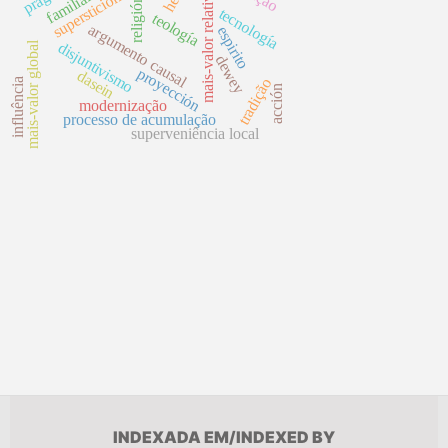
mais-valor relativo
superstición
religión
tecnología
teología
argumento causal
espirito
mais-valor global
disjuntivismo
dewey
proyección
dasein
tradição
influência
acción
modernização
processo de acumulação
superveniência local
INDEXADA EM/INDEXED BY