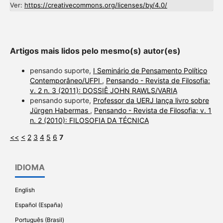
Ver:
https://creativecommons.org/licenses/by/4.0/
Artigos mais lidos pelo mesmo(s) autor(es)
pensando suporte,
I Seminário de Pensamento Político
Contemporâneo/UFPI
,
Pensando - Revista de Filosofia:
v. 2 n. 3 (2011): DOSSIÊ JOHN RAWLS/VARIA
pensando suporte,
Professor da UERJ lança livro sobre
Jürgen Habermas
,
Pensando - Revista de Filosofia: v. 1
n. 2 (2010): FILOSOFIA DA TÉCNICA
<<
<
2
3
4
5
6
7
IDIOMA
English
Español (España)
Português (Brasil)