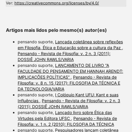
Ver:
https://creativecommons.org/licenses/by/4.0/
Artigos mais lidos pelo mesmo(s) autor(es)
pensando suporte,
Lançada coletânea sobre reflexões
em Filosofia, Ética e Educação sobre a cultura da Paz
,
Pensando - Revista de Filosofia: v. 2 n. 3 (2011):
DOSSIÊ JOHN RAWLS/VARIA
pensando suporte,
LANÇAMENTO DE LIVRO “A
FACULDADE DO PENSAMENTO EM HANNAH ARENDT:
IMPLICAÇÕES POLÍTICAS”
,
Pensando - Revista de
Filosofia: v. 8 n. 15 (2017): FILOSOFIA DA TÉCNICA E
DA TECNOLOGIA/VARIA
pensando suporte,
I Colóquio Kant UFU: Kant e suas
Influências
,
Pensando - Revista de Filosofia: v. 2 n. 3
(2011): DOSSIÊ JOHN RAWLS/VARIA
pensando suporte,
Lançado livro sobre Ética das
Virtudes pela Editora UFSC
,
Pensando - Revista de
Filosofia: v. 1 n. 2 (2010): FILOSOFIA DA TÉCNICA
pensando suporte,
Pesquisadores lançam coletânea