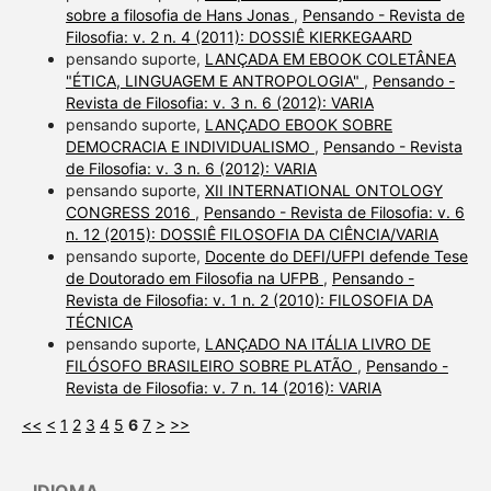
sobre a filosofia de Hans Jonas
,
Pensando - Revista de
Filosofia: v. 2 n. 4 (2011): DOSSIÊ KIERKEGAARD
pensando suporte,
LANÇADA EM EBOOK COLETÂNEA
"ÉTICA, LINGUAGEM E ANTROPOLOGIA"
,
Pensando -
Revista de Filosofia: v. 3 n. 6 (2012): VARIA
pensando suporte,
LANÇADO EBOOK SOBRE
DEMOCRACIA E INDIVIDUALISMO
,
Pensando - Revista
de Filosofia: v. 3 n. 6 (2012): VARIA
pensando suporte,
XII INTERNATIONAL ONTOLOGY
CONGRESS 2016
,
Pensando - Revista de Filosofia: v. 6
n. 12 (2015): DOSSIÊ FILOSOFIA DA CIÊNCIA/VARIA
pensando suporte,
Docente do DEFI/UFPI defende Tese
de Doutorado em Filosofia na UFPB
,
Pensando -
Revista de Filosofia: v. 1 n. 2 (2010): FILOSOFIA DA
TÉCNICA
pensando suporte,
LANÇADO NA ITÁLIA LIVRO DE
FILÓSOFO BRASILEIRO SOBRE PLATÃO
,
Pensando -
Revista de Filosofia: v. 7 n. 14 (2016): VARIA
<<
<
1
2
3
4
5
6
7
>
>>
IDIOMA