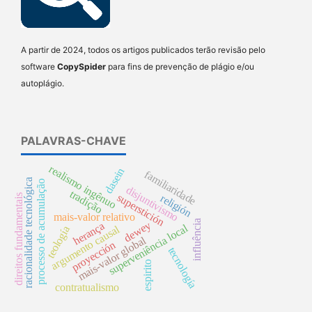
A partir de 2024, todos os artigos publicados terão revisão pelo
software
CopySpider
para fins de prevenção de plágio e/ou
autoplágio.
PALAVRAS-CHAVE
realismo ingênuo
dasein
familiaridade
racionalidade tecnológica
processo de acumulação
disjuntivismo
tradição
superstición
religión
direitos fundamentais
mais-valor relativo
influência
dewey
herança
superveniência local
argumento causal
teología
mais-valor global
proyección
tecnología
espirito
contratualismo