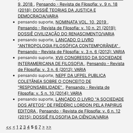
9, 2018
,
Pensando - Revista de Filosofia: v. 9 n. 18
(2018): DOSSIÊ TEORIAS DA JUSTIÇA E
DEMOCRACIA/VARIA
pensando suporte,
NOMINATA VOL. 10, 2019
,
Pensando - Revista de Filosofia: v. 10 n. 21 (2019):
DOSSIÊ CIVILIZAÇÃO DO RENASCIMENTO/VARIA
pensando suporte,
LANÇADO O LIVRO
"ANTROPOLOGIA FILOSÓFICA CONTEMPORÂNEA"
,
Pensando - Revista de Filosofia: v. 3 n. 6 (2012): VARIA
pensando suporte,
XVII CONGRESSO DA SOCIEDADE
INTERAMERICANA DE FILOSOFIA
,
Pensando - Revista
de Filosofia: v. 3 n. 6 (2012): VARIA
pensando suporte,
NEPF DA UFPEL PUBLICA
COLETÂNEA SOBRE O CONCEITO DE
"RESPONSABILIDADE"
,
Pensando - Revista de
Filosofia: v. 5 n. 10 (2014): VARIA
pensando suporte,
LANÇADO O LIVRO "A SOCIEDADE
DOS AFETOS" DE FRÉDÉRIC LORDON PELA PAPIRUS
EDITORA
,
Pensando - Revista de Filosofia: v. 6 n. 12
(2015): DOSSIÊ FILOSOFIA DA CIÊNCIA/VARIA
<<
<
1
2
3
4
5
6
7
>
>>