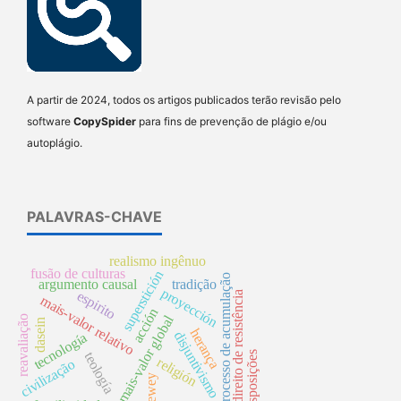
A partir de 2024, todos os artigos publicados terão revisão pelo
software
CopySpider
para fins de prevenção de plágio e/ou
autoplágio.
PALAVRAS-CHAVE
realismo ingênuo
fusão de culturas
superstición
processo de acumulação
argumento causal
tradição
proyección
espirito
direito de resistência
mais-valor relativo
acción
mais-valor global
reavaliação
dasein
herança
disjuntivismo
tecnología
disposições
teología
religión
civilização
dewey